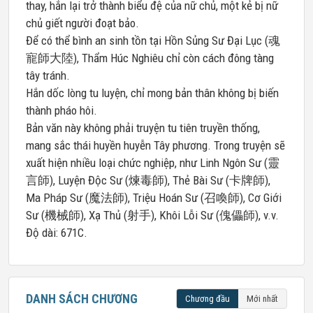
thay, hắn lại trở thành biểu đệ của nữ chủ, một kẻ bị nữ
chủ giết người đoạt bảo.
Để có thể bình an sinh tồn tại Hồn Sủng Sư Đại Lục (魂
寵師大陸), Thẩm Húc Nghiêu chỉ còn cách đông tàng
tây tránh.
Hắn dốc lòng tu luyện, chỉ mong bản thân không bị biến
thành pháo hôi.
Bản văn này không phải truyện tu tiên truyền thống,
mang sắc thái huyền huyễn Tây phương. Trong truyện sẽ
xuất hiện nhiều loại chức nghiệp, như Linh Ngôn Sư (靈
言師), Luyện Độc Sư (煉毒師), Thẻ Bài Sư (卡牌師),
Ma Pháp Sư (魔法師), Triệu Hoán Sư (召喚師), Cơ Giới
Sư (機械師), Xạ Thủ (射手), Khôi Lỗi Sư (傀儡師), v.v.
Độ dài: 671C.
DANH SÁCH CHƯƠNG
Chương đầu
Mới nhất