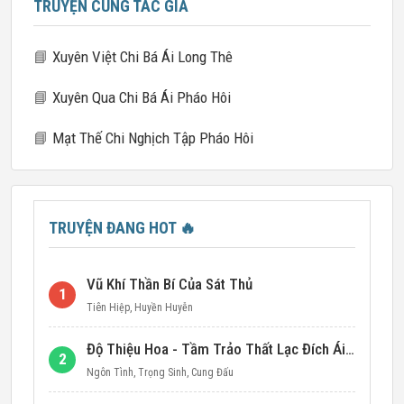
TRUYỆN CÙNG TÁC GIẢ
📘
Xuyên Việt Chi Bá Ái Long Thê
📘
Xuyên Qua Chi Bá Ái Pháo Hôi
📘
Mạt Thế Chi Nghịch Tập Pháo Hôi
TRUYỆN ĐANG HOT
🔥
Vũ Khí Thần Bí Của Sát Thủ
1
Tiên Hiệp
,
Huyền Huyễn
Độ Thiệu Hoa - Tầm Trảo Thất Lạc Đích Ái Tình
2
Ngôn Tình
,
Trọng Sinh
,
Cung Đấu