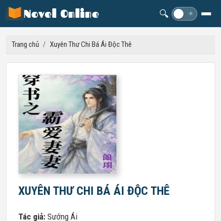
Novel Online
🔍
☽
☀
Trang chủ
/
Xuyên Thư Chi Bá Ái Độc Thê
XUYÊN THƯ CHI BÁ ÁI ĐỘC THÊ
Tác giả:
Sướng Ái