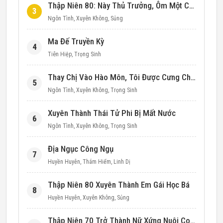
Thập Niên 80: Này Thủ Trưởng, Ôm Một Cái Đi!
3
Ngôn Tình
,
Xuyên Không
,
Sủng
Ma Đế Truyền Kỳ
4
Tiên Hiệp
,
Trọng Sinh
Thay Chị Vào Hào Môn, Tôi Được Cưng Chiều Hết Mực (Thập Niên 90)
5
Ngôn Tình
,
Xuyên Không
,
Trọng Sinh
Xuyên Thành Thái Tử Phi Bị Mất Nước
6
Ngôn Tình
,
Xuyên Không
,
Trọng Sinh
Địa Ngục Công Ngụ
7
Huyền Huyễn
,
Thám Hiểm
,
Linh Dị
Thập Niên 80 Xuyên Thành Em Gái Học Bá
8
Huyền Huyễn
,
Xuyên Không
,
Sủng
Thập Niên 70 Trở Thành Nữ Xứng Nuôi Con Làm Giàu