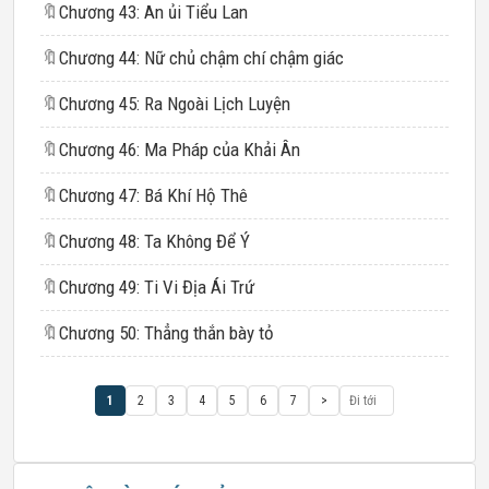
🔖
Chương 43: An ủi Tiểu Lan
🔖
Chương 44: Nữ chủ chậm chí chậm giác
🔖
Chương 45: Ra Ngoài Lịch Luyện
🔖
Chương 46: Ma Pháp của Khải Ân
🔖
Chương 47: Bá Khí Hộ Thê
🔖
Chương 48: Ta Không Để Ý
🔖
Chương 49: Ti Vi Địa Ái Trứ
🔖
Chương 50: Thẳng thắn bày tỏ
1
2
3
4
5
6
7
>