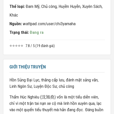
Thể loại:
Đam Mỹ
,
Chủ công
,
Huyền Huyễn
,
Xuyên Sách
,
Khác
Nguồn:
wattpad.com/user/chi3yamaha
Trạng thái:
Đang ra
⭐⭐⭐⭐⭐
7.8 / 5 (19 đánh giá)
GIỚI THIỆU TRUYỆN
Hồn Sủng Đại Lục, thăng cấp lưu, đánh mặt sảng văn,
Linh Ngôn Sư, Luyện Độc Sư, chủ công
Thẩm Húc Nghiêu (沈旭堯) vốn là một tiểu diễn viên,
chỉ vì một trận tai nạn xe cộ mà linh hồn xuyên qua, lạc
vào một quyển tiểu thuyết mà hắn đang đọc. Đáng buồn