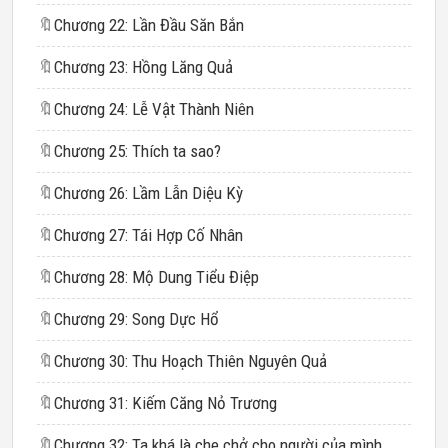
🔖
Chương 22: Lần Đầu Săn Bắn
🔖
Chương 23: Hồng Lăng Quả
🔖
Chương 24: Lễ Vật Thành Niên
🔖
Chương 25: Thích ta sao?
🔖
Chương 26: Lầm Lẫn Diệu Kỳ
🔖
Chương 27: Tái Hợp Cố Nhân
🔖
Chương 28: Mộ Dung Tiểu Điệp
🔖
Chương 29: Song Dực Hổ
🔖
Chương 30: Thu Hoạch Thiên Nguyên Quả
🔖
Chương 31: Kiếm Căng Nỏ Trương
🔖
Chương 32: Ta khá là che chở cho người của mình