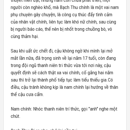
thuyết niên đại, những năm còn chưa phát triển, mọi
người còn nghèo khổ, mà Bạch Thu chính là một vai nam
phụ chuyên gây chuyện, là công cụ thúc đẩy tình cảm
của nhân vật chính, liên tục làm khó nữ chính, sau cùng
bị người báo cáo, thế nên bị nhốt trong chuồng bò, vô
cùng thảm hại.
Sau khi uất ức chết đi, cậu không ngờ khi mình lại mở
mắt lần nữa, đã trọng sinh về lại năm 17 tuổi, còn đang
trong đội ngũ thanh niên tri thức vừa tới nơi này, cậu
quyết định sẽ cách thật xa vai chính, cố gắng hai năm
sau thì trở lại thành phố tiếp tục làm tiểu thiếu gia.Có
điều, cậu tránh không kịp là nam chính lại hướng về thân
thể cậu cưa cẩm.
Nam chính: Nhóc thanh niên trí thức, gọi "anh" nghe một
chút.