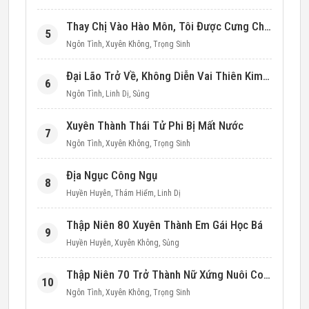
Thay Chị Vào Hào Môn, Tôi Được Cưng Chiều Hết Mực (Thập Niên 90)
5
Ngôn Tình
,
Xuyên Không
,
Trọng Sinh
Đại Lão Trở Về, Không Diễn Vai Thiên Kim Giả Nữa
6
Ngôn Tình
,
Linh Dị
,
Sủng
Xuyên Thành Thái Tử Phi Bị Mất Nước
7
Ngôn Tình
,
Xuyên Không
,
Trọng Sinh
Địa Ngục Công Ngụ
8
Huyền Huyễn
,
Thám Hiểm
,
Linh Dị
Thập Niên 80 Xuyên Thành Em Gái Học Bá
9
Huyền Huyễn
,
Xuyên Không
,
Sủng
Thập Niên 70 Trở Thành Nữ Xứng Nuôi Con Làm Giàu
10
Ngôn Tình
,
Xuyên Không
,
Trọng Sinh