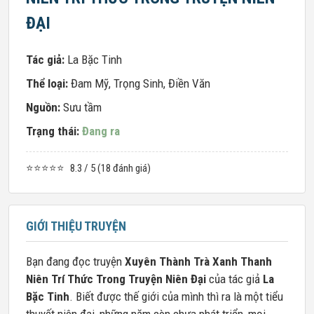
ĐẠI
Tác giả:
La Bặc Tinh
Thể loại:
Đam Mỹ
,
Trọng Sinh
,
Điền Văn
Nguồn:
Sưu tầm
Trạng thái:
Đang ra
⭐⭐⭐⭐⭐
8.3 / 5 (18 đánh giá)
GIỚI THIỆU TRUYỆN
Bạn đang đọc truyện
Xuyên Thành Trà Xanh Thanh
Niên Trí Thức Trong Truyện Niên Đại
của tác giả
La
Bặc Tinh
. Biết được thế giới của mình thì ra là một tiểu