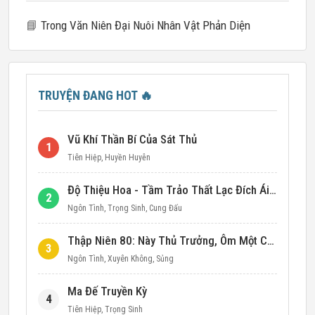
📘
Trong Văn Niên Đại Nuôi Nhân Vật Phản Diện
TRUYỆN ĐANG HOT
🔥
Vũ Khí Thần Bí Của Sát Thủ
1
Tiên Hiệp
,
Huyền Huyễn
Độ Thiệu Hoa - Tầm Trảo Thất Lạc Đích Ái Tình
2
Ngôn Tình
,
Trọng Sinh
,
Cung Đấu
Thập Niên 80: Này Thủ Trưởng, Ôm Một Cái Đi!
3
Ngôn Tình
,
Xuyên Không
,
Sủng
Ma Đế Truyền Kỳ
4
Tiên Hiệp
,
Trọng Sinh