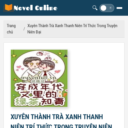
Novel Online
🔍
☽
☀
Trang
Xuyên Thành Trà Xanh Thanh Niên Trí Thức Trong Truyện
/
chủ
Niên Đại
XUYÊN THÀNH TRÀ XANH THANH
NIÊN TRÍ THỨC TRONG TRUYỆN NIÊN