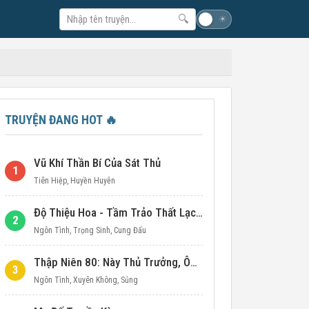
🔍
☽
☀
TRUYỆN ĐANG HOT
🔥
Vũ Khí Thần Bí Của Sát Thủ
1
Tiên Hiệp
,
Huyền Huyễn
Độ Thiệu Hoa - Tầm Trảo Thất Lạc Đích Ái Tình
2
Ngôn Tình
,
Trọng Sinh
,
Cung Đấu
Thập Niên 80: Này Thủ Trưởng, Ôm Một Cái Đi!
3
Ngôn Tình
,
Xuyên Không
,
Sủng