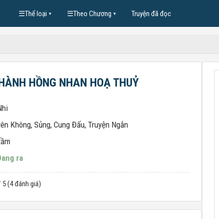
☰
Thể loại
☰
Theo Chương
Truyện đã đọc
▼
▼
HÀNH HỒNG NHAN HOẠ THUỶ
Nhi
yên Không
,
Sủng
,
Cung Đấu
,
Truyện Ngắn
tầm
Đang ra
/ 5 (4 đánh giá)