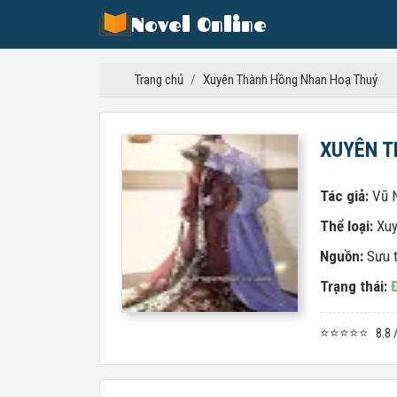
Novel Online
Trang chủ
/
Xuyên Thành Hồng Nhan Hoạ Thuỷ
XUYÊN T
Tác giả:
Vũ 
Thể loại:
Xu
Nguồn:
Sưu 
Trạng thái:
⭐⭐⭐⭐⭐
8.8 