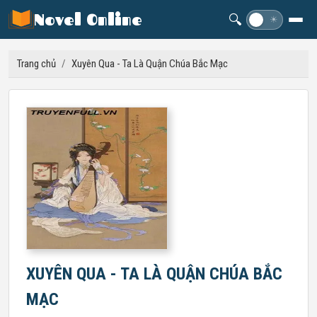
Novel Online
🔍
☽
☀
Trang chủ
/
Xuyên Qua - Ta Là Quận Chúa Bắc Mạc
XUYÊN QUA - TA LÀ QUẬN CHÚA BẮC
MẠC