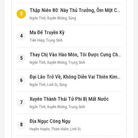
Thập Niên 80: Này Thủ Trưởng, Ôm Một Cái Đi!
3
Ngôn Tình
,
Xuyên Không
,
Sủng
Ma Đế Truyền Kỳ
4
Tiên Hiệp
,
Trọng Sinh
Thay Chị Vào Hào Môn, Tôi Được Cưng Chiều Hết Mực (Thập Niên 90)
5
Ngôn Tình
,
Xuyên Không
,
Trọng Sinh
Đại Lão Trở Về, Không Diễn Vai Thiên Kim Giả Nữa
6
Ngôn Tình
,
Linh Dị
,
Sủng
Xuyên Thành Thái Tử Phi Bị Mất Nước
7
Ngôn Tình
,
Xuyên Không
,
Trọng Sinh
Địa Ngục Công Ngụ
8
Huyền Huyễn
,
Thám Hiểm
,
Linh Dị