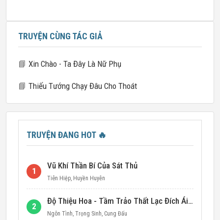
TRUYỆN CÙNG TÁC GIẢ
📘
Xin Chào - Ta Đây Là Nữ Phụ
📘
Thiếu Tướng Chạy Đâu Cho Thoát
TRUYỆN ĐANG HOT
🔥
Vũ Khí Thần Bí Của Sát Thủ
1
Tiên Hiệp
,
Huyền Huyễn
Độ Thiệu Hoa - Tầm Trảo Thất Lạc Đích Ái Tình
2
Ngôn Tình
,
Trọng Sinh
,
Cung Đấu