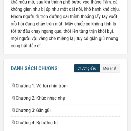
khá màu mỡ, sau khi thành phố bước vào tháng Tám, cả
không gian như bị úp như một cái nồi, khô hanh khó chịu.
Nhóm người đi trên đường cái thỉnh thoảng lấy tay vuốt
mồ hôi đang chảy trên mặt. Mấy chiếc xe không tính là
tốt từ đâu chạy ngang qua, thổi lên từng trận khói bụi,
mọi người vội vàng che miệng lại, tuy có giận giữ nhưng
cũng bất đắc dĩ...
DANH SÁCH CHƯƠNG
Chương đầu
Mới nhất
🔖
Chương 1: Vô tội nhìn trộm
🔖
Chương 2: Khúc nhạc nhẹ
🔖
Chương 3: Gần gũi
🔖
Chương 4: Bị tương tư