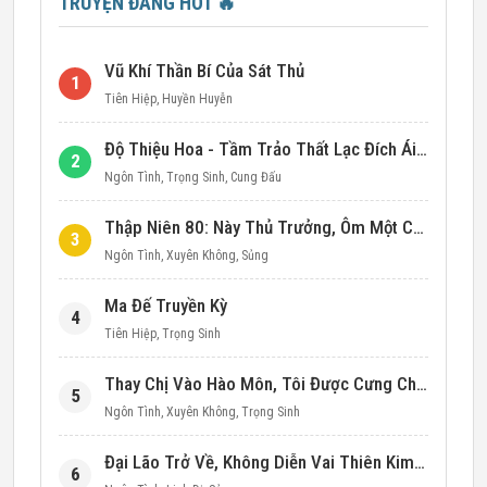
TRUYỆN ĐANG HOT
🔥
Vũ Khí Thần Bí Của Sát Thủ
1
Tiên Hiệp
,
Huyền Huyễn
Độ Thiệu Hoa - Tầm Trảo Thất Lạc Đích Ái Tình
2
Ngôn Tình
,
Trọng Sinh
,
Cung Đấu
Thập Niên 80: Này Thủ Trưởng, Ôm Một Cái Đi!
3
Ngôn Tình
,
Xuyên Không
,
Sủng
Ma Đế Truyền Kỳ
4
Tiên Hiệp
,
Trọng Sinh
Thay Chị Vào Hào Môn, Tôi Được Cưng Chiều Hết Mực (Thập Niên 90)
5
Ngôn Tình
,
Xuyên Không
,
Trọng Sinh
Đại Lão Trở Về, Không Diễn Vai Thiên Kim Giả Nữa
6