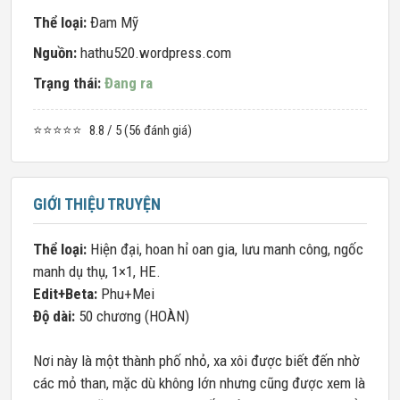
Thể loại:
Đam Mỹ
Nguồn:
hathu520.wordpress.com
Trạng thái:
Đang ra
⭐⭐⭐⭐⭐
8.8 / 5 (56 đánh giá)
GIỚI THIỆU TRUYỆN
Thể loại:
Hiện đại, hoan hỉ oan gia, lưu manh công, ngốc
manh dụ thụ, 1×1, HE.
Edit+Beta:
Phu+Mei
Độ dài:
50 chương (HOÀN)
Nơi này là một thành phố nhỏ, xa xôi được biết đến nhờ
các mỏ than, mặc dù không lớn nhưng cũng được xem là