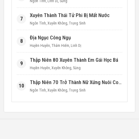
Ngôn Tình
,
Linh Dị
,
Sủng
Xuyên Thành Thái Tử Phi Bị Mất Nước
7
Ngôn Tình
,
Xuyên Không
,
Trọng Sinh
Địa Ngục Công Ngụ
8
Huyền Huyễn
,
Thám Hiểm
,
Linh Dị
Thập Niên 80 Xuyên Thành Em Gái Học Bá
9
Huyền Huyễn
,
Xuyên Không
,
Sủng
Thập Niên 70 Trở Thành Nữ Xứng Nuôi Con Làm Giàu
10
Ngôn Tình
,
Xuyên Không
,
Trọng Sinh