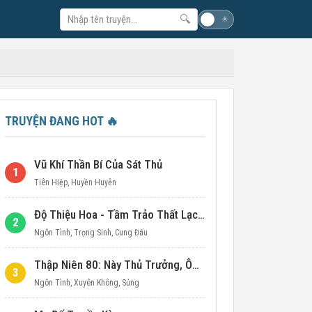
🔍
☽
☀
TRUYỆN ĐANG HOT
🔥
Vũ Khí Thần Bí Của Sát Thủ
1
Tiên Hiệp
,
Huyền Huyễn
Độ Thiệu Hoa - Tầm Trảo Thất Lạc Đích Ái Tình
2
Ngôn Tình
,
Trọng Sinh
,
Cung Đấu
Thập Niên 80: Này Thủ Trưởng, Ôm Một Cái Đi!
3
Ngôn Tình
,
Xuyên Không
,
Sủng