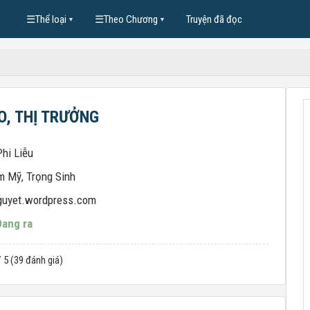
☰
Thể loại
☰
Theo Chương
Truyện đã đọc
▼
▼
O, THỊ TRƯỞNG
hi Liễu
m Mỹ
,
Trọng Sinh
guyet.wordpress.com
Đang ra
/ 5 (39 đánh giá)