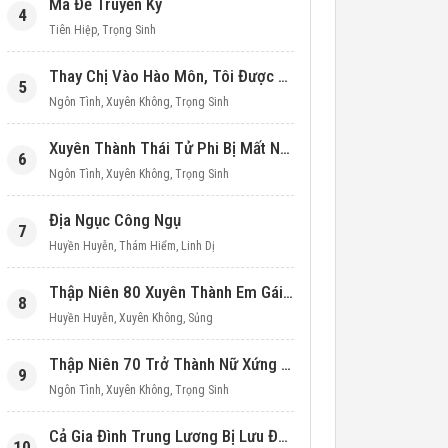
Ma Đế Truyền Kỳ
4
Tiên Hiệp
,
Trọng Sinh
Thay Chị Vào Hào Môn, Tôi Được Cưng Chiều Hết Mực (Thập Niên 90)
5
Ngôn Tình
,
Xuyên Không
,
Trọng Sinh
Xuyên Thành Thái Tử Phi Bị Mất Nước
6
Ngôn Tình
,
Xuyên Không
,
Trọng Sinh
Địa Ngục Công Ngụ
7
Huyền Huyễn
,
Thám Hiểm
,
Linh Dị
Thập Niên 80 Xuyên Thành Em Gái Học Bá
8
Huyền Huyễn
,
Xuyên Không
,
Sủng
Thập Niên 70 Trở Thành Nữ Xứng Nuôi Con Làm Giàu
9
Ngôn Tình
,
Xuyên Không
,
Trọng Sinh
Cả Gia Đình Trung Lương Bị Lưu Đày, Ta Mang Không Gian Cứu Cả Nhà
10