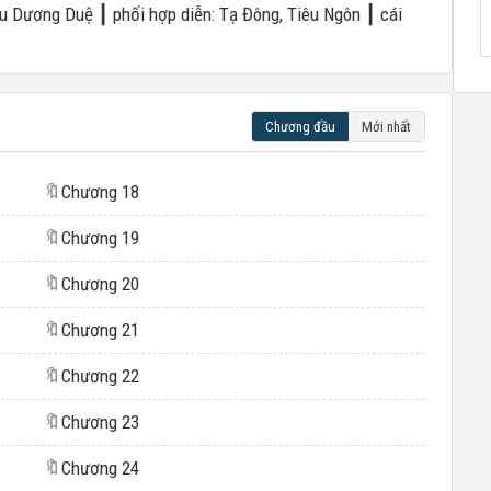
 Âu Dương Duệ ┃ phối hợp diễn: Tạ Đông, Tiêu Ngôn ┃ cái
Chương đầu
Mới nhất
🔖
Chương 18
🔖
Chương 19
🔖
Chương 20
🔖
Chương 21
🔖
Chương 22
🔖
Chương 23
🔖
Chương 24