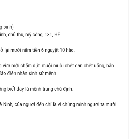
g sinh)
 sinh, chủ thụ, mỹ công, 1×1, HE
rở lại mười năm tiền 6 nguyệt 10 hào.
ng vừa mới chấm dứt, muội muội chết oan chết uổng, hắn
 đảo điên nhân sinh sứ mệnh.
ông biết đây là mệnh trung chú định.
Tề Ninh, của ngươi đến chỉ là vì chứng minh ngươi ta mười