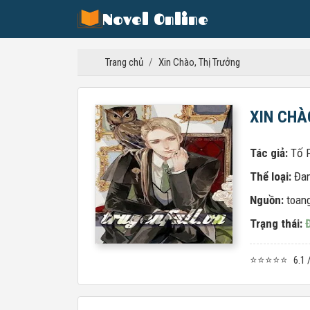
Novel Online
Trang chủ
/
Xin Chào, Thị Trưởng
XIN CHÀ
Tác giả:
Tố P
Thể loại:
Đa
Nguồn:
toan
Trạng thái:
⭐⭐⭐⭐⭐
6.1 