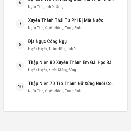
6
Ngôn Tình
,
Linh Dị
,
Sủng
Xuyên Thành Thái Tử Phi Bị Mất Nước
7
Ngôn Tình
,
Xuyên Không
,
Trọng Sinh
Địa Ngục Công Ngụ
8
Huyền Huyễn
,
Thám Hiểm
,
Linh Dị
Thập Niên 80 Xuyên Thành Em Gái Học Bá
9
Huyền Huyễn
,
Xuyên Không
,
Sủng
Thập Niên 70 Trở Thành Nữ Xứng Nuôi Con Làm Giàu
10
Ngôn Tình
,
Xuyên Không
,
Trọng Sinh