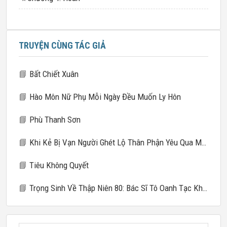
TRUYỆN CÙNG TÁC GIẢ
📘
Bất Chiết Xuân
📘
Hào Môn Nữ Phụ Mỗi Ngày Đều Muốn Ly Hôn
📘
Phù Thanh Sơn
📘
Khi Kẻ Bị Vạn Người Ghét Lộ Thân Phận Yêu Qua Mạng
📘
Tiêu Không Quyết
📘
Trọng Sinh Về Thập Niên 80: Bác Sĩ Tô Oanh Tạc Khắp Nơi