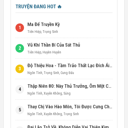
TRUYỆN ĐANG HOT
🔥
Ma Đế Truyền Kỳ
1
Tiên Hiệp
,
Trọng Sinh
Vũ Khí Thần Bí Của Sát Thủ
2
Tiên Hiệp
,
Huyền Huyễn
Độ Thiệu Hoa - Tầm Trảo Thất Lạc Đích Ái Tình
3
Ngôn Tình
,
Trọng Sinh
,
Cung Đấu
Thập Niên 80: Này Thủ Trưởng, Ôm Một Cái Đi!
4
Ngôn Tình
,
Xuyên Không
,
Sủng
Thay Chị Vào Hào Môn, Tôi Được Cưng Chiều Hết Mực (Thập Niên 90)
5
Ngôn Tình
,
Xuyên Không
,
Trọng Sinh
Đại Lão Trở Về, Không Diễn Vai Thiên Kim Giả Nữa