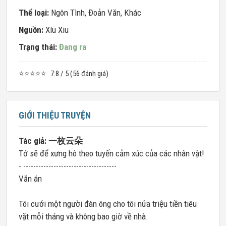
Thể loại:
Ngôn Tình
,
Đoản Văn
,
Khác
Nguồn:
Xíu Xiu
Trạng thái:
Đang ra
⭐⭐⭐⭐⭐
7.8 / 5 (56 đánh giá)
GIỚI THIỆU TRUYỆN
Tác giả: 一枚云朵
Tớ sẽ để xưng hô theo tuyến cảm xúc của các nhân vật!
- -------------------------------------
Văn án
Tôi cưới một người đàn ông cho tôi nửa triệu tiền tiêu
vặt mỗi tháng và không bao giờ về nhà.