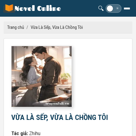
Novel Online
🔍
☽
☀
Trang chủ
/
Vừa Là Sếp, Vừa Là Chồng Tôi
VỪA LÀ SẾP, VỪA LÀ CHỒNG TÔI
Tác giả:
Zhihu