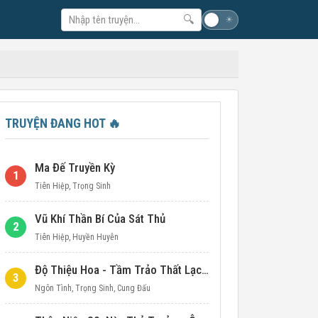
🔍
☽
☀
TRUYỆN ĐANG HOT
🔥
Ma Đế Truyền Kỳ
1
Tiên Hiệp
,
Trọng Sinh
Vũ Khí Thần Bí Của Sát Thủ
2
Tiên Hiệp
,
Huyền Huyễn
Độ Thiệu Hoa - Tầm Trảo Thất Lạc Đích Ái Tình
3
Ngôn Tình
,
Trọng Sinh
,
Cung Đấu