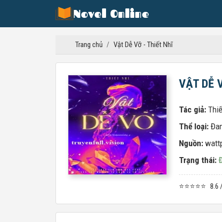
Novel Online
Trang chủ
/
Vật Dễ Vỡ - Thiết Nhĩ
VẬT DỄ V
Tác giả:
Thiế
Thể loại:
Đa
Nguồn:
watt
Trạng thái:
⭐⭐⭐⭐⭐
8.6 