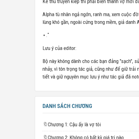
Kẻ thù truyền kiếp thì phải biến thành vợ mới 
Alpha tù nhân ngả ngớn, ranh ma, xem cuộc đời
lùng khó gần, ngoài cứng trong mềm, giả danh 
⋆.˚
Lưu ý của editor:
Bộ này không dành cho các bạn đảng "sạch", sủ
nhảy, vì tôn trọng tác giả, cũng như để giữ trải
tiết và giữ nguyên mục lưu ý như tác giả đã n
DANH SÁCH CHƯƠNG
🔖
Chương 1: Cậu ấy là vợ tôi
🔖
Chương 2: Không có bất kỳ giá trị nào