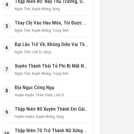
Thập Niên 80: Này Thủ Trưởng, Ôm Một Cái Đi!
4
Ngôn Tình
,
Xuyên Không
,
Sủng
Thay Chị Vào Hào Môn, Tôi Được Cưng Chiều Hết Mực (Thập Niên 90)
5
Ngôn Tình
,
Xuyên Không
,
Trọng Sinh
Đại Lão Trở Về, Không Diễn Vai Thiên Kim Giả Nữa
6
Ngôn Tình
,
Linh Dị
,
Sủng
Xuyên Thành Thái Tử Phi Bị Mất Nước
7
Ngôn Tình
,
Xuyên Không
,
Trọng Sinh
Địa Ngục Công Ngụ
8
Huyền Huyễn
,
Thám Hiểm
,
Linh Dị
Thập Niên 80 Xuyên Thành Em Gái Học Bá
9
Huyền Huyễn
,
Xuyên Không
,
Sủng
Thập Niên 70 Trở Thành Nữ Xứng Nuôi Con Làm Giàu
10