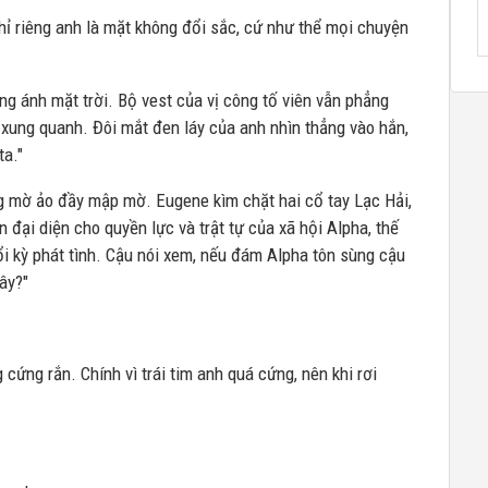
hỉ riêng anh là mặt không đổi sắc, cứ như thể mọi chuyện
hông ánh mặt trời. Bộ vest của vị công tố viên vẫn phẳng
 xung quanh. Đôi mắt đen láy của anh nhìn thẳng vào hắn,
ta."
ng mờ ảo đầy mập mờ. Eugene kìm chặt hai cổ tay Lạc Hải,
n đại diện cho quyền lực và trật tự của xã hội Alpha, thế
i kỳ phát tình. Cậu nói xem, nếu đám Alpha tôn sùng cậu
ây?"
cứng rắn. Chính vì trái tim anh quá cứng, nên khi rơi