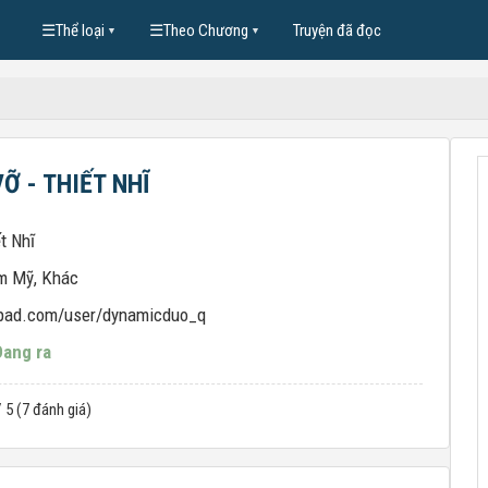
☰
Thể loại
☰
Theo Chương
Truyện đã đọc
▼
▼
Ỡ - THIẾT NHĨ
t Nhĩ
m Mỹ
,
Khác
pad.com/user/dynamicduo_q
Đang ra
/ 5 (7 đánh giá)