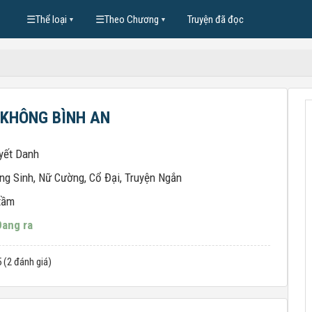
☰
Thể loại
☰
Theo Chương
Truyện đã đọc
▼
▼
 KHÔNG BÌNH AN
yết Danh
ng Sinh
,
Nữ Cường
,
Cổ Đại
,
Truyện Ngắn
tầm
Đang ra
5 (2 đánh giá)