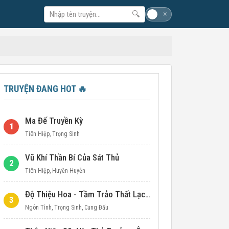
🔍
☽
☀
TRUYỆN ĐANG HOT
🔥
Ma Đế Truyền Kỳ
1
Tiên Hiệp
,
Trọng Sinh
Vũ Khí Thần Bí Của Sát Thủ
2
Tiên Hiệp
,
Huyền Huyễn
Độ Thiệu Hoa - Tầm Trảo Thất Lạc Đích Ái Tình
3
Ngôn Tình
,
Trọng Sinh
,
Cung Đấu