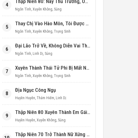
Thập Niên 80: Này Thủ Trưởng, Ôm Một Cái Đi!
4
Ngôn Tình
,
Xuyên Không
,
Sủng
Thay Chị Vào Hào Môn, Tôi Được Cưng Chiều Hết Mực (Thập Niên 90)
5
Ngôn Tình
,
Xuyên Không
,
Trọng Sinh
Đại Lão Trở Về, Không Diễn Vai Thiên Kim Giả Nữa
6
Ngôn Tình
,
Linh Dị
,
Sủng
Xuyên Thành Thái Tử Phi Bị Mất Nước
7
Ngôn Tình
,
Xuyên Không
,
Trọng Sinh
Địa Ngục Công Ngụ
8
Huyền Huyễn
,
Thám Hiểm
,
Linh Dị
Thập Niên 80 Xuyên Thành Em Gái Học Bá
9
Huyền Huyễn
,
Xuyên Không
,
Sủng
Thập Niên 70 Trở Thành Nữ Xứng Nuôi Con Làm Giàu
10