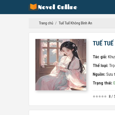
Novel Online
Trang chủ
/
Tuế Tuế Không Bình An
TUẾ TUẾ
Tác giả:
Khu
Thể loại:
Trọ
Nguồn:
Sưu 
Trạng thái:
⭐⭐⭐⭐⭐
8 / 