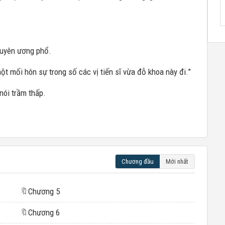
m uyên ương phổ.
t mối hôn sự trong số các vị tiến sĩ vừa đỗ khoa này đi.”
nói trầm thấp.
Chương đầu
Mới nhất
🔖
Chương 5
🔖
Chương 6