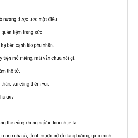
cô nương được ước một điều.
p quản tiệm trang sức.
u hạ bên cạnh lão phu nhân.
y tiện mở miệng, mãi vẫn chưa nói gì.
làm thê tử.
thân, vui càng thêm vui.
phú quý.
hòng the cũng không ngừng làm nhục ta.
 sự nhục nhã ấy, đành mượn cớ đi dâng hương, gieo mình