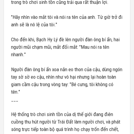
trong trò chơi sinh tồn cũng trải qua rất thuận lợi.
"Hãy nhìn vào mắt tôi và nói ra tên của anh. Từ giờ trở đi
anh sẽ là nô lệ của tôi."
Cho đến khi, Bạch Hy Lý đè lên người đàn ông bí ẩn, hai
người mũi chạm mũi, mắt đối mắt: "Mau nói ra tên
nhanh."
Người đàn ông bí ẩn xoa nắn eo thon của cậu, dùng ngón
tay sờ sờ eo cậu, nhìn như vô hại nhưng lại hoàn toàn
giam cầm cậu trong vòng tay: "Bé cưng, tôi không có
tên."
___
Hệ thống trò chơi sinh tồn của dị thế giới đang điên
cuồng thu hút người từ Trái Đất làm người chơi, và phát
sóng trực tiếp toàn bộ quá trình họ chạy trốn đến chết,