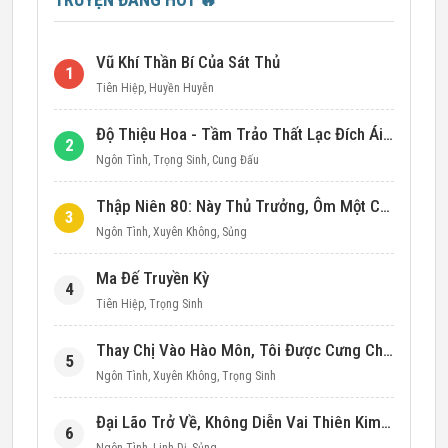
Vũ Khí Thần Bí Của Sát Thủ
1
Tiên Hiệp
,
Huyền Huyễn
Độ Thiệu Hoa - Tầm Trảo Thất Lạc Đích Ái Tình
2
Ngôn Tình
,
Trọng Sinh
,
Cung Đấu
Thập Niên 80: Này Thủ Trưởng, Ôm Một Cái Đi!
3
Ngôn Tình
,
Xuyên Không
,
Sủng
Ma Đế Truyền Kỳ
4
Tiên Hiệp
,
Trọng Sinh
Thay Chị Vào Hào Môn, Tôi Được Cưng Chiều Hết Mực (Thập Niên 90)
5
Ngôn Tình
,
Xuyên Không
,
Trọng Sinh
Đại Lão Trở Về, Không Diễn Vai Thiên Kim Giả Nữa
6