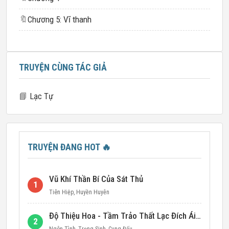
🔖
Chương 5: Vĩ thanh
TRUYỆN CÙNG TÁC GIẢ
📘
Lạc Tự
TRUYỆN ĐANG HOT
🔥
Vũ Khí Thần Bí Của Sát Thủ
1
Tiên Hiệp
,
Huyền Huyễn
Độ Thiệu Hoa - Tầm Trảo Thất Lạc Đích Ái Tình
2