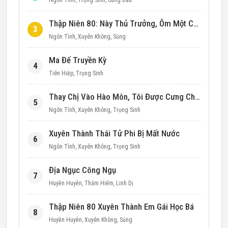
Ngôn Tình
,
Trọng Sinh
,
Cung Đấu
Thập Niên 80: Này Thủ Trưởng, Ôm Một Cái Đi!
3
Ngôn Tình
,
Xuyên Không
,
Sủng
Ma Đế Truyền Kỳ
4
Tiên Hiệp
,
Trọng Sinh
Thay Chị Vào Hào Môn, Tôi Được Cưng Chiều Hết Mực (Thập Niên 90)
5
Ngôn Tình
,
Xuyên Không
,
Trọng Sinh
Xuyên Thành Thái Tử Phi Bị Mất Nước
6
Ngôn Tình
,
Xuyên Không
,
Trọng Sinh
Địa Ngục Công Ngụ
7
Huyền Huyễn
,
Thám Hiểm
,
Linh Dị
Thập Niên 80 Xuyên Thành Em Gái Học Bá
8
Huyền Huyễn
,
Xuyên Không
,
Sủng