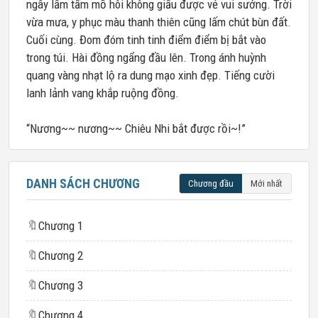
ngây lấm tấm mồ hôi không giấu được vẻ vui sướng. Trời
vừa mưa, y phục màu thanh thiên cũng lấm chút bùn đất.
Cuối cùng. Đom đóm tinh tinh điểm điểm bị bắt vào
trong túi. Hài đồng ngẩng đầu lên. Trong ánh huỳnh
quang vàng nhạt lộ ra dung mạo xinh đẹp. Tiếng cười
lanh lảnh vang khắp ruộng đồng.
“Nương~~ nương~~ Chiêu Nhi bắt được rồi~!”
DANH SÁCH CHƯƠNG
Chương đầu
Mới nhất
🔖
Chương 1
🔖
Chương 2
🔖
Chương 3
🔖
Chương 4