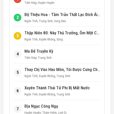
Tiên Hiệp
,
Huyền Huyễn
Độ Thiệu Hoa - Tầm Trảo Thất Lạc Đích Ái Tình
2
Ngôn Tình
,
Trọng Sinh
,
Cung Đấu
Thập Niên 80: Này Thủ Trưởng, Ôm Một Cái Đi!
3
Ngôn Tình
,
Xuyên Không
,
Sủng
Ma Đế Truyền Kỳ
4
Tiên Hiệp
,
Trọng Sinh
Thay Chị Vào Hào Môn, Tôi Được Cưng Chiều Hết Mực (Thập Niên 90)
5
Ngôn Tình
,
Xuyên Không
,
Trọng Sinh
Xuyên Thành Thái Tử Phi Bị Mất Nước
6
Ngôn Tình
,
Xuyên Không
,
Trọng Sinh
Địa Ngục Công Ngụ
7
Huyền Huyễn
,
Thám Hiểm
,
Linh Dị