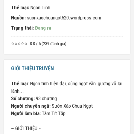
Thể loại:
Ngôn Tình
Nguồn:
suonxaochuangot520.wordpress.com
Trạng thái:
Đang ra
⭐⭐⭐⭐⭐
8.8 / 5 (239 đánh giá)
GIỚI THIỆU TRUYỆN
Thể loại
: Ngôn tình hiện đại, sủng ngọt văn, gương vỡ lại
lành...
Số chương:
93 chương
Người chuyển ngữ:
Sườn Xào Chua Ngọt
Người làm bìa:
Tâm Tít Tắp
~ GIỚI THIỆU ~