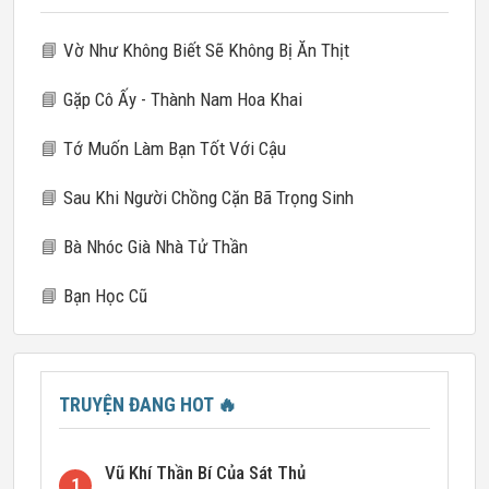
📘
Vờ Như Không Biết Sẽ Không Bị Ăn Thịt
📘
Gặp Cô Ấy - Thành Nam Hoa Khai
📘
Tớ Muốn Làm Bạn Tốt Với Cậu
📘
Sau Khi Người Chồng Cặn Bã Trọng Sinh
📘
Bà Nhóc Già Nhà Tử Thần
📘
Bạn Học Cũ
TRUYỆN ĐANG HOT
🔥
Vũ Khí Thần Bí Của Sát Thủ
1