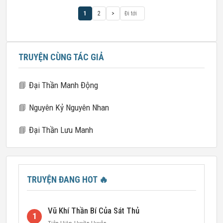
1
2
>
TRUYỆN CÙNG TÁC GIẢ
📘
Đại Thần Manh Động
📘
Nguyên Kỷ Nguyên Nhan
📘
Đại Thần Lưu Manh
TRUYỆN ĐANG HOT
🔥
Vũ Khí Thần Bí Của Sát Thủ
1