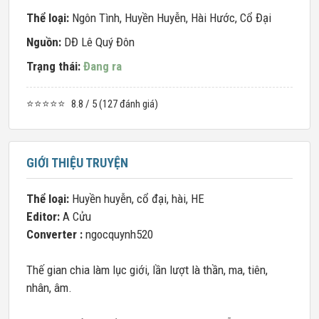
Thể loại:
Ngôn Tình
,
Huyền Huyễn
,
Hài Hước
,
Cổ Đại
Nguồn:
DĐ Lê Quý Đôn
Trạng thái:
Đang ra
⭐⭐⭐⭐⭐
8.8 / 5 (127 đánh giá)
GIỚI THIỆU TRUYỆN
Thể loại:
Huyền huyễn, cổ đại, hài, HE
Editor:
A Cửu
Converter :
ngocquynh520
Thế gian chia làm lục giới, lần lượt là thần, ma, tiên,
nhân, âm.