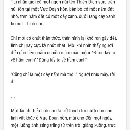
Tại nhân giới có một ngọn núi tên Thiên Diễn sơn, trên
núi tồn tại một Vực Đoạn hồn, bên bờ có một nắm đât
nhỏ, trên nắm đất có một cây xanh, dưới tàng cây xanh
là một.. Linh chi.
Chỉ mới có chút thần thức, thân hình lại khô ran gầy đét,
linh chi này cực kỳ nhút nhát. Mỗi khi nhìn thấy người
đến gần liền nhắm nghiền mắm mặc niệm: "Đừng lấy ta
về hầm canh" "Đừng lấy ta về hầm canh"
"Cũng chỉ là một cây nấm mà thôi." Người nhíu mày, rời
đi.
...
Một lần đó tiểu linh chi đã trở thành trò cười cho các
linh vật khác ở Vực Đoạn hồn, mãi cho đến một ngày,
một luồng ánh sáng trắng từ trên trời giáng xuống, trực