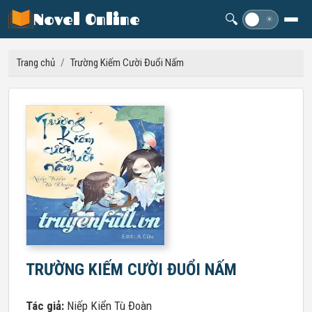
Novel Online
🔍
☽
☀
Trang chủ
/
Trường Kiếm Cười Đuổi Nấm
TRƯỜNG KIẾM CƯỜI ĐUỔI NẤM
Tác giả:
Niếp Kiển Tù Đoàn