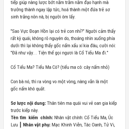
tiếp giúp nàng lược bớt năm trăm năm đạo hạnh mà
trưởng thành ngay lập tức, hoá thành một đứa trẻ sơ
sinh trắng nõn nà, bị người ôm lấy.
"Sao Vực Đoạn Hồn lại có trẻ con nhỉ?" Người cảm thấy
rất kỳ quái, không rõ nguyên do, thoáng nhìn xuống phía
dưới thì lại không thấy gốc nấm xấu xí kia đâu, cười nói:
"Đã như vậy... Tiện thể gọi ngươi là Cổ Tiểu Ma đi."
Cổ Tiểu Ma? Tiểu Ma Cô? (tiểu ma cô: cây nấm nhỏ)
Con bà nó, thì ra vòng vo một vòng, nàng vẫn là một
gốc nấm khô quắt.
Sơ lược nội dung:
Thân tiên ma quái vui vẻ oan gia kiếp
trước kiếp này.
Tên tìm kiếm chính:
Nhân vật chính: Cổ Tiểu Ma, Úc
Lưu ┃
Nhân vật phụ:
Mạc Khinh Viễn, Tác Oanh, Tử Vi,