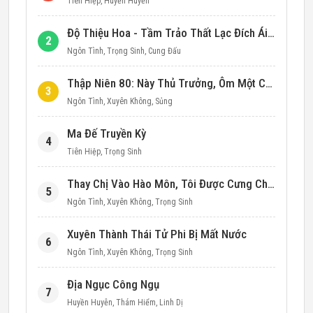
Tiên Hiệp
,
Huyền Huyễn
Độ Thiệu Hoa - Tầm Trảo Thất Lạc Đích Ái Tình
2
Ngôn Tình
,
Trọng Sinh
,
Cung Đấu
Thập Niên 80: Này Thủ Trưởng, Ôm Một Cái Đi!
3
Ngôn Tình
,
Xuyên Không
,
Sủng
Ma Đế Truyền Kỳ
4
Tiên Hiệp
,
Trọng Sinh
Thay Chị Vào Hào Môn, Tôi Được Cưng Chiều Hết Mực (Thập Niên 90)
5
Ngôn Tình
,
Xuyên Không
,
Trọng Sinh
Xuyên Thành Thái Tử Phi Bị Mất Nước
6
Ngôn Tình
,
Xuyên Không
,
Trọng Sinh
Địa Ngục Công Ngụ
7
Huyền Huyễn
,
Thám Hiểm
,
Linh Dị