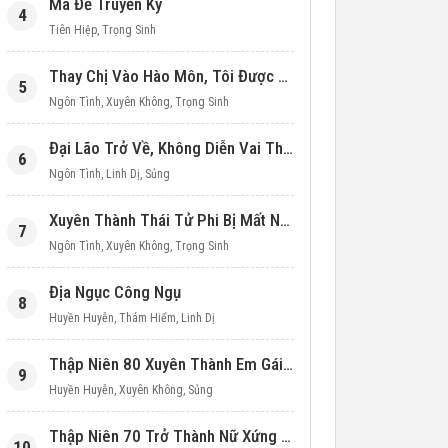
Ma Đế Truyền Kỳ
4
Tiên Hiệp
,
Trọng Sinh
Thay Chị Vào Hào Môn, Tôi Được Cưng Chiều Hết Mực (Thập Niên 90)
5
Ngôn Tình
,
Xuyên Không
,
Trọng Sinh
Đại Lão Trở Về, Không Diễn Vai Thiên Kim Giả Nữa
6
Ngôn Tình
,
Linh Dị
,
Sủng
Xuyên Thành Thái Tử Phi Bị Mất Nước
7
Ngôn Tình
,
Xuyên Không
,
Trọng Sinh
Địa Ngục Công Ngụ
8
Huyền Huyễn
,
Thám Hiểm
,
Linh Dị
Thập Niên 80 Xuyên Thành Em Gái Học Bá
9
Huyền Huyễn
,
Xuyên Không
,
Sủng
Thập Niên 70 Trở Thành Nữ Xứng Nuôi Con Làm Giàu
10