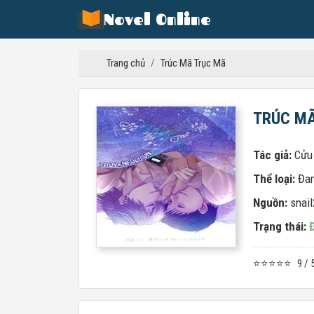
Novel Online
Trang chủ
/
Trúc Mã Trục Mã
TRÚC M
Tác giả:
Cửu
Thể loại:
Đa
Nguồn:
snai
Trạng thái:
⭐⭐⭐⭐⭐
9 / 