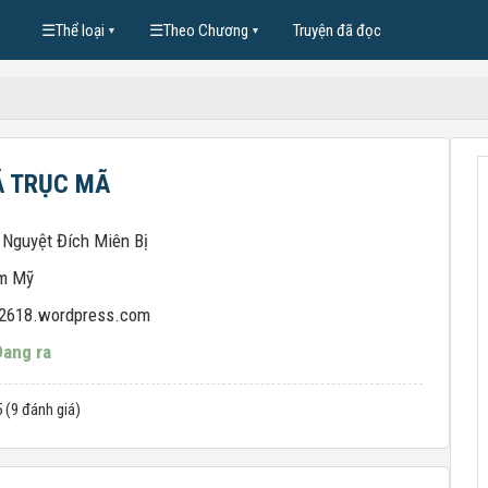
☰
Thể loại
☰
Theo Chương
Truyện đã đọc
▼
▼
Ã TRỤC MÃ
 Nguyệt Đích Miên Bị
m Mỹ
l2618.wordpress.com
Đang ra
5 (9 đánh giá)