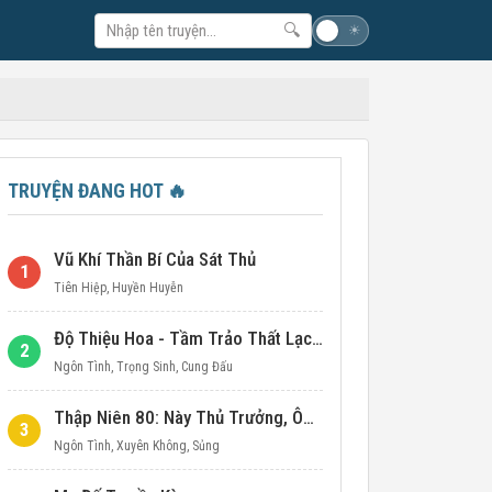
🔍
☽
☀
TRUYỆN ĐANG HOT
🔥
Vũ Khí Thần Bí Của Sát Thủ
1
Tiên Hiệp
,
Huyền Huyễn
Độ Thiệu Hoa - Tầm Trảo Thất Lạc Đích Ái Tình
2
Ngôn Tình
,
Trọng Sinh
,
Cung Đấu
Thập Niên 80: Này Thủ Trưởng, Ôm Một Cái Đi!
3
Ngôn Tình
,
Xuyên Không
,
Sủng