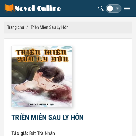
Novel Online
🔍
☽
☀
Trang chủ
/
Triền Miên Sau Ly Hôn
TRIỀN MIÊN SAU LY HÔN
Tác giả:
Bát Trà Nhân