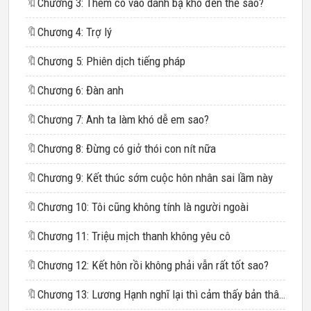
🔖
Chương 3: Thêm cô vào danh bạ khó đến thế sao?
🔖
Chương 4: Trợ lý
🔖
Chương 5: Phiên dịch tiếng pháp
🔖
Chương 6: Đàn anh
🔖
Chương 7: Anh ta làm khó dễ em sao?
🔖
Chương 8: Đừng có giở thói con nít nữa
🔖
Chương 9: Kết thúc sớm cuộc hôn nhân sai lầm này
🔖
Chương 10: Tôi cũng không tính là người ngoài
🔖
Chương 11: Triệu mịch thanh không yêu cô
🔖
Chương 12: Kết hôn rồi không phải vẫn rất tốt sao?
🔖
Chương 13: Lương Hạnh nghĩ lại thì cảm thấy bản thân rất ngu, một người đàn ông không yêu cô thì làm sao lại muốn có con đư�