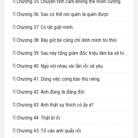
🔖
Chương 35: Chuyện tình cảm không thể miễn cưỡng
🔖
Chương 36: Sao có thể nói quên là quên được
🔖
Chương 37: Có tật giật mình
🔖
Chương 38: Bây giờ bé cũng chỉ dính mình tôi thôi
🔖
Chương 39: Sau này tổng giám đốc triệu làm ba sẽ hiểu
🔖
Chương 40: Ngủ với nhau vài lần rồi sẽ yêu
🔖
Chương 41: Dùng việc công báo thù riêng
🔖
Chương 42: Anh đúng là đáng đời
🔖
Chương 43: Anh thật sự thích cô ấy à?
🔖
Chương 44: Thật bỉ ổi
🔖
Chương 45: Tố cáo anh quấy rối