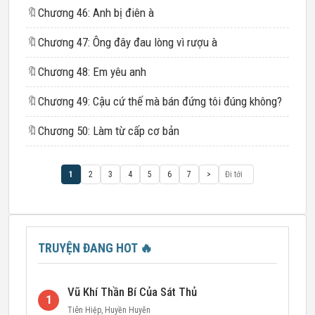
🔖
Chương 46: Anh bị điên à
🔖
Chương 47: Ông đây đau lòng vì rượu à
🔖
Chương 48: Em yêu anh
🔖
Chương 49: Cậu cứ thế mà bán đứng tôi đúng không?
🔖
Chương 50: Làm từ cấp cơ bản
1
2
3
4
5
6
7
>
TRUYỆN ĐANG HOT
🔥
Vũ Khí Thần Bí Của Sát Thủ
1
Tiên Hiệp
,
Huyền Huyễn