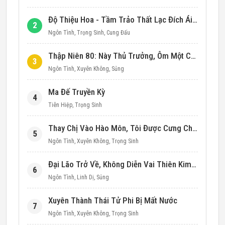
Độ Thiệu Hoa - Tầm Trảo Thất Lạc Đích Ái Tình
2
Ngôn Tình
,
Trọng Sinh
,
Cung Đấu
Thập Niên 80: Này Thủ Trưởng, Ôm Một Cái Đi!
3
Ngôn Tình
,
Xuyên Không
,
Sủng
Ma Đế Truyền Kỳ
4
Tiên Hiệp
,
Trọng Sinh
Thay Chị Vào Hào Môn, Tôi Được Cưng Chiều Hết Mực (Thập Niên 90)
5
Ngôn Tình
,
Xuyên Không
,
Trọng Sinh
Đại Lão Trở Về, Không Diễn Vai Thiên Kim Giả Nữa
6
Ngôn Tình
,
Linh Dị
,
Sủng
Xuyên Thành Thái Tử Phi Bị Mất Nước
7
Ngôn Tình
,
Xuyên Không
,
Trọng Sinh