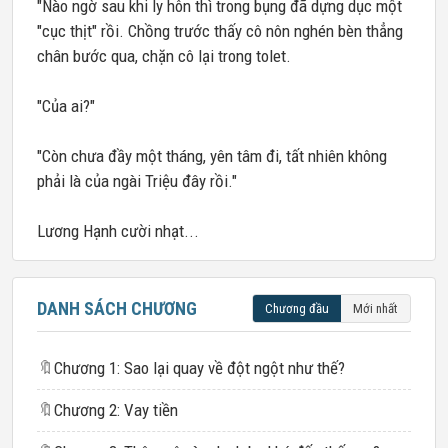
"Nào ngờ sau khi ly hôn thì trong bụng đã dựng dục một
"cục thịt" rồi. Chồng trước thấy cô nôn nghén bèn thẳng
chân bước qua, chặn cô lại trong tolet.
"Của ai?"
"Còn chưa đầy một tháng, yên tâm đi, tất nhiên không
phải là của ngài Triệu đây rồi."
Lương Hạnh cười nhạt...
DANH SÁCH CHƯƠNG
Chương đầu
Mới nhất
🔖
Chương 1: Sao lại quay về đột ngột như thế?
🔖
Chương 2: Vay tiền