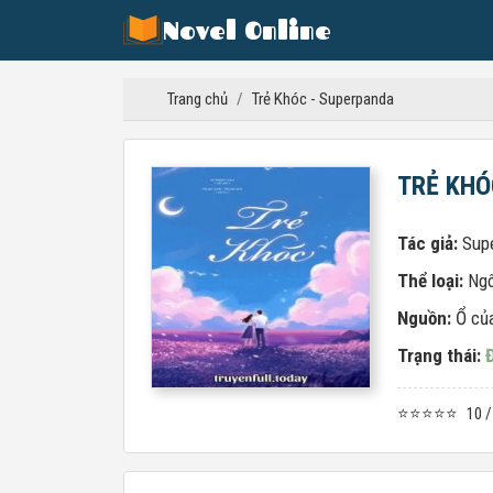
Novel Online
Trang chủ
/
Trẻ Khóc - Superpanda
TRẺ KHÓ
Tác giả:
Sup
Thể loại:
Ngô
Nguồn:
Ổ củ
Trạng thái:
⭐⭐⭐⭐⭐
10 /