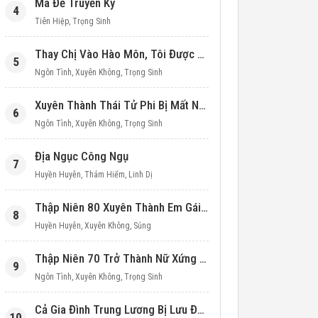
Ma Đế Truyền Kỳ
4
Tiên Hiệp
,
Trọng Sinh
Thay Chị Vào Hào Môn, Tôi Được Cưng Chiều Hết Mực (Thập Niên 90)
5
Ngôn Tình
,
Xuyên Không
,
Trọng Sinh
Xuyên Thành Thái Tử Phi Bị Mất Nước
6
Ngôn Tình
,
Xuyên Không
,
Trọng Sinh
Địa Ngục Công Ngụ
7
Huyền Huyễn
,
Thám Hiểm
,
Linh Dị
Thập Niên 80 Xuyên Thành Em Gái Học Bá
8
Huyền Huyễn
,
Xuyên Không
,
Sủng
Thập Niên 70 Trở Thành Nữ Xứng Nuôi Con Làm Giàu
9
Ngôn Tình
,
Xuyên Không
,
Trọng Sinh
Cả Gia Đình Trung Lương Bị Lưu Đày, Ta Mang Không Gian Cứu Cả Nhà
10