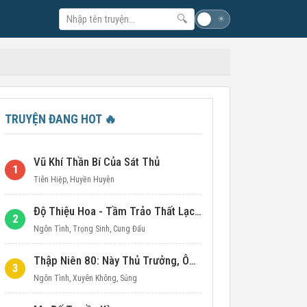
🔍
☽
☀
TRUYỆN ĐANG HOT
🔥
Vũ Khí Thần Bí Của Sát Thủ
1
Tiên Hiệp
,
Huyền Huyễn
Độ Thiệu Hoa - Tầm Trảo Thất Lạc Đích Ái Tình
2
Ngôn Tình
,
Trọng Sinh
,
Cung Đấu
Thập Niên 80: Này Thủ Trưởng, Ôm Một Cái Đi!
3
Ngôn Tình
,
Xuyên Không
,
Sủng