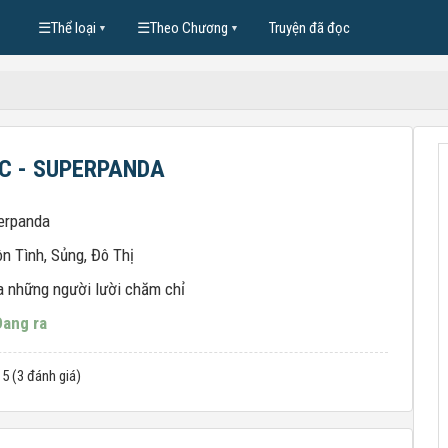
☰
Thể loại
☰
Theo Chương
Truyện đã đọc
▼
▼
C - SUPERPANDA
erpanda
n Tình
,
Sủng
,
Đô Thị
a những người lười chăm chỉ
Đang ra
 5 (3 đánh giá)