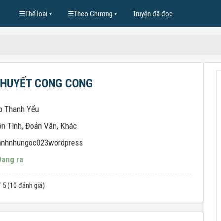
☰
Thể loại
☰
Theo Chương
Truyện đã đọc
▼
▼
KHUYẾT CONG CONG
p Thanh Yểu
n Tình
,
Đoản Văn
,
Khác
nhnhungoc023wordpress
Đang ra
/ 5 (10 đánh giá)