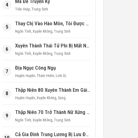
Ma Đế Truyền Kỳ
4
Tiên Hiệp
,
Trọng Sinh
Thay Chị Vào Hào Môn, Tôi Được Cưng Chiều Hết Mực (Thập Niên 90)
5
Ngôn Tình
,
Xuyên Không
,
Trọng Sinh
Xuyên Thành Thái Tử Phi Bị Mất Nước
6
Ngôn Tình
,
Xuyên Không
,
Trọng Sinh
Địa Ngục Công Ngụ
7
Huyền Huyễn
,
Thám Hiểm
,
Linh Dị
Thập Niên 80 Xuyên Thành Em Gái Học Bá
8
Huyền Huyễn
,
Xuyên Không
,
Sủng
Thập Niên 70 Trở Thành Nữ Xứng Nuôi Con Làm Giàu
9
Ngôn Tình
,
Xuyên Không
,
Trọng Sinh
Cả Gia Đình Trung Lương Bị Lưu Đày, Ta Mang Không Gian Cứu Cả Nhà
10