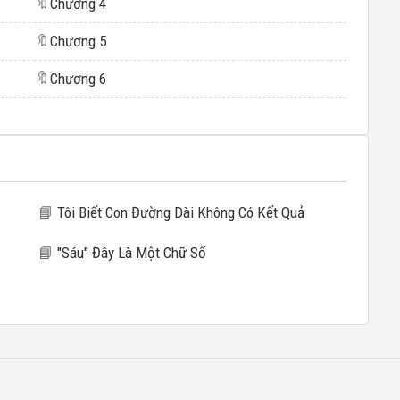
🔖
Chương 4
🔖
Chương 5
🔖
Chương 6
📘
Tôi Biết Con Đường Dài Không Có Kết Quả
📘
"Sáu" Đây Là Một Chữ Số