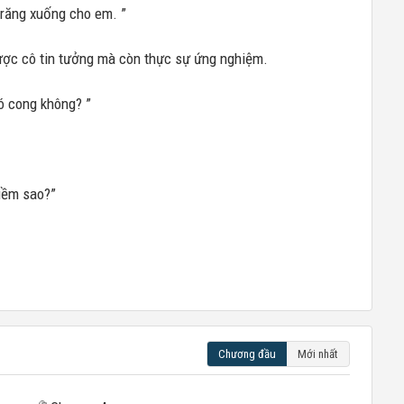
trăng xuống cho em. ”
được cô tin tưởng mà còn thực sự ứng nghiệm.
ó cong không? ”
liềm sao?”
Chương đầu
Mới nhất