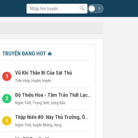
🔍
☽
☀
TRUYỆN ĐANG HOT
🔥
Vũ Khí Thần Bí Của Sát Thủ
1
Tiên Hiệp
,
Huyền Huyễn
Độ Thiệu Hoa - Tầm Trảo Thất Lạc Đích Ái Tình
2
Ngôn Tình
,
Trọng Sinh
,
Cung Đấu
Thập Niên 80: Này Thủ Trưởng, Ôm Một Cái Đi!
3
Ngôn Tình
,
Xuyên Không
,
Sủng