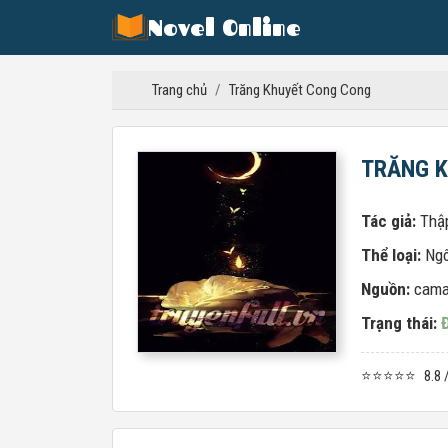
Novel Online
Trang chủ
/
Trăng Khuyết Cong Cong
TRĂNG 
Tác giả:
Thậ
Thể loại:
Ngô
Nguồn:
cama
Trạng thái:
⭐⭐⭐⭐⭐
8.8 