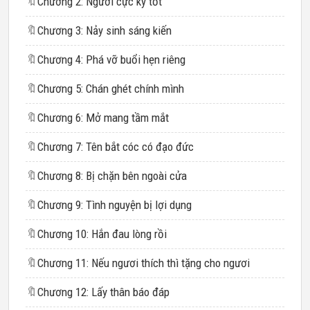
🔖
Chương 2: Người cực kỳ tốt
🔖
Chương 3: Nảy sinh sáng kiến
🔖
Chương 4: Phá vỡ buổi hẹn riêng
🔖
Chương 5: Chán ghét chính mình
🔖
Chương 6: Mở mang tầm mắt
🔖
Chương 7: Tên bắt cóc có đạo đức
🔖
Chương 8: Bị chặn bên ngoài cửa
🔖
Chương 9: Tình nguyện bị lợi dụng
🔖
Chương 10: Hắn đau lòng rồi
🔖
Chương 11: Nếu ngươi thích thì tặng cho ngươi
🔖
Chương 12: Lấy thân báo đáp