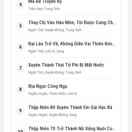
Ma Đế Truyền Kỳ
4
Tiên Hiệp
,
Trọng Sinh
Thay Chị Vào Hào Môn, Tôi Được Cưng Chiều Hết Mực (Thập Niên 90)
5
Ngôn Tình
,
Xuyên Không
,
Trọng Sinh
Đại Lão Trở Về, Không Diễn Vai Thiên Kim Giả Nữa
6
Ngôn Tình
,
Linh Dị
,
Sủng
Xuyên Thành Thái Tử Phi Bị Mất Nước
7
Ngôn Tình
,
Xuyên Không
,
Trọng Sinh
Địa Ngục Công Ngụ
8
Huyền Huyễn
,
Thám Hiểm
,
Linh Dị
Thập Niên 80 Xuyên Thành Em Gái Học Bá
9
Huyền Huyễn
,
Xuyên Không
,
Sủng
Thập Niên 70 Trở Thành Nữ Xứng Nuôi Con Làm Giàu
10