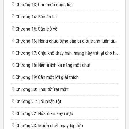
🔖
Chương 13: Cơn mưa đúng lúc
🔖
Chương 14: Báo ân lại
🔖
Chương 15: Sắp trở về
🔖
Chương 16: Nàng chưa từng gặp ai giỏi tranh luận giống Chử Linh Thư
🔖
Chương 17: Chịu khổ thay hắn, mạng này trả lại cho hắn cũng là lẽ đương nhiên
🔖
Chương 18: Nên tránh xa nàng một chút
🔖
Chương 19: Cần một lời giải thích
🔖
Chương 20: Thái tử “rát mặt”
🔖
Chương 21: Tới nhận tội
🔖
Chương 22: Nửa đêm say rượu
🔖
Chương 23: Muốn chết ngay lập tức