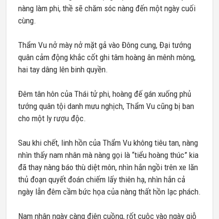
nàng làm phi, thề sẽ chăm sóc nàng đến một ngày cuối
cùng.
Thẩm Vu nở mày nở mặt gả vào Đông cung, Đại tướng
quân cảm động khắc cốt ghi tâm hoàng ân mênh mông,
hai tay dâng lên binh quyền.
Đêm tân hôn của Thái tử phi, hoàng đế gán xuống phủ
tướng quân tội danh mưu nghịch, Thẩm Vu cũng bị ban
cho một ly rượu độc.
Sau khi chết, linh hồn của Thẩm Vu không tiêu tan, nàng
nhìn thấy nam nhân mà nàng gọi là “tiểu hoàng thúc” kia
đã thay nàng báo thù diệt môn, nhìn hắn ngồi trên xe lăn
thủ đoạn quyết đoán chiếm lấy thiên hạ, nhìn hắn cả
ngày lẫn đêm cầm bức họa của nàng thất hồn lạc phách.
Nam nhân ngày càng điên cuồng, rốt cuộc vào ngày giỗ