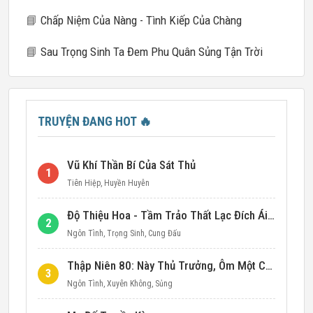
📘
Chấp Niệm Của Nàng - Tình Kiếp Của Chàng
📘
Sau Trọng Sinh Ta Đem Phu Quân Sủng Tận Trời
TRUYỆN ĐANG HOT
🔥
Vũ Khí Thần Bí Của Sát Thủ
1
Tiên Hiệp
,
Huyền Huyễn
Độ Thiệu Hoa - Tầm Trảo Thất Lạc Đích Ái Tình
2
Ngôn Tình
,
Trọng Sinh
,
Cung Đấu
Thập Niên 80: Này Thủ Trưởng, Ôm Một Cái Đi!
3
Ngôn Tình
,
Xuyên Không
,
Sủng