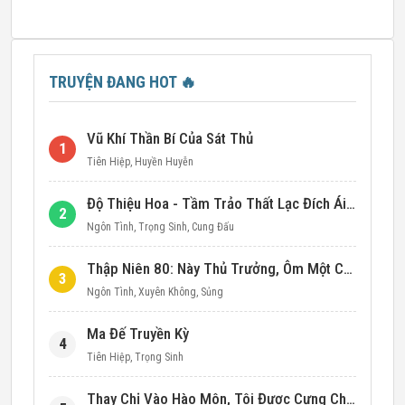
TRUYỆN ĐANG HOT
🔥
Vũ Khí Thần Bí Của Sát Thủ
1
Tiên Hiệp
,
Huyền Huyễn
Độ Thiệu Hoa - Tầm Trảo Thất Lạc Đích Ái Tình
2
Ngôn Tình
,
Trọng Sinh
,
Cung Đấu
Thập Niên 80: Này Thủ Trưởng, Ôm Một Cái Đi!
3
Ngôn Tình
,
Xuyên Không
,
Sủng
Ma Đế Truyền Kỳ
4
Tiên Hiệp
,
Trọng Sinh
Thay Chị Vào Hào Môn, Tôi Được Cưng Chiều Hết Mực (Thập Niên 90)