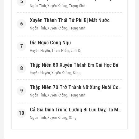
5
Ngôn Tình
,
Xuyên Không
,
Trọng Sinh
Xuyên Thành Thái Tử Phi Bị Mất Nước
6
Ngôn Tình
,
Xuyên Không
,
Trọng Sinh
Địa Ngục Công Ngụ
7
Huyền Huyễn
,
Thám Hiểm
,
Linh Dị
Thập Niên 80 Xuyên Thành Em Gái Học Bá
8
Huyền Huyễn
,
Xuyên Không
,
Sủng
Thập Niên 70 Trở Thành Nữ Xứng Nuôi Con Làm Giàu
9
Ngôn Tình
,
Xuyên Không
,
Trọng Sinh
Cả Gia Đình Trung Lương Bị Lưu Đày, Ta Mang Không Gian Cứu Cả Nhà
10
Ngôn Tình
,
Xuyên Không
,
Sủng