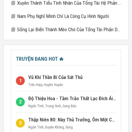
📘
Xuyên Thành Tiểu Tình Nhân Của Tổng Tài Hệ Phản Diện
📘
Nam Phụ Nghĩ Mình Chỉ Là Công Cụ Hình Người
📘
Sống Lại Biến Thành Mèo Chó Của Tổng Tài Phản Diện
TRUYỆN ĐANG HOT
🔥
Vũ Khí Thần Bí Của Sát Thủ
1
Tiên Hiệp
,
Huyền Huyễn
Độ Thiệu Hoa - Tầm Trảo Thất Lạc Đích Ái Tình
2
Ngôn Tình
,
Trọng Sinh
,
Cung Đấu
Thập Niên 80: Này Thủ Trưởng, Ôm Một Cái Đi!
3
Ngôn Tình
,
Xuyên Không
,
Sủng