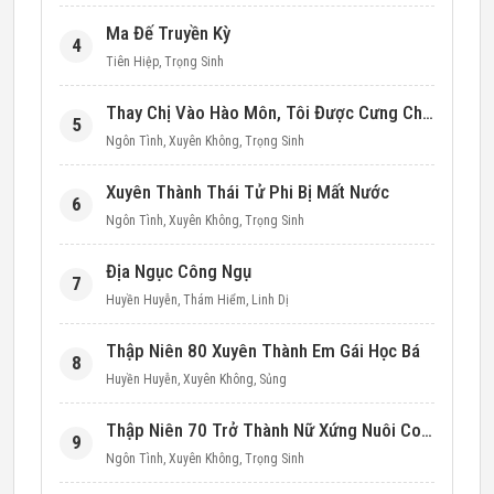
Ma Đế Truyền Kỳ
4
Tiên Hiệp
,
Trọng Sinh
Thay Chị Vào Hào Môn, Tôi Được Cưng Chiều Hết Mực (Thập Niên 90)
5
Ngôn Tình
,
Xuyên Không
,
Trọng Sinh
Xuyên Thành Thái Tử Phi Bị Mất Nước
6
Ngôn Tình
,
Xuyên Không
,
Trọng Sinh
Địa Ngục Công Ngụ
7
Huyền Huyễn
,
Thám Hiểm
,
Linh Dị
Thập Niên 80 Xuyên Thành Em Gái Học Bá
8
Huyền Huyễn
,
Xuyên Không
,
Sủng
Thập Niên 70 Trở Thành Nữ Xứng Nuôi Con Làm Giàu
9
Ngôn Tình
,
Xuyên Không
,
Trọng Sinh