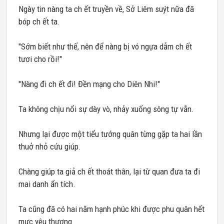
Ngày tin nàng ta ch ết truyền về, Sở Liêm suýt nữa đã
bóp ch ết ta.
"Sớm biết như thế, nên để nàng bị vó ngựa dẫm ch ết
tươi cho rồi!"
"Nàng đi ch ết đi! Đền mạng cho Diên Nhi!"
Ta không chịu nổi sự dày vò, nhảy xuống sông tự vẫn.
Nhưng lại được một tiểu tướng quân từng gặp ta hai lần
thuở nhỏ cứu giúp.
Chàng giúp ta giả ch ết thoát thân, lại từ quan đưa ta đi
mai danh ẩn tích.
Ta cũng đã có hai năm hạnh phúc khi được phu quân hết
mực yêu thương.