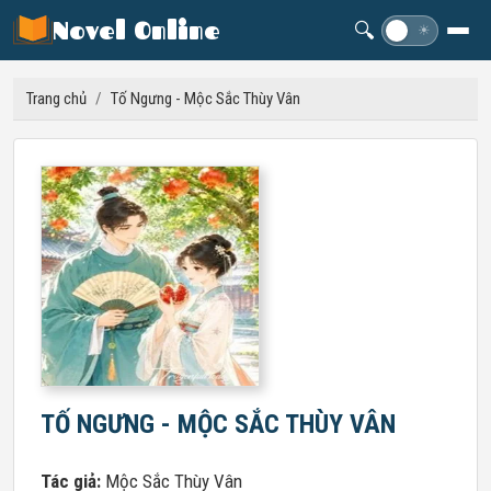
Novel Online
🔍
☽
☀
Trang chủ
/
Tố Ngưng - Mộc Sắc Thùy Vân
TỐ NGƯNG - MỘC SẮC THÙY VÂN
Tác giả:
Mộc Sắc Thùy Vân