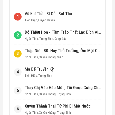
Vũ Khí Thần Bí Của Sát Thủ
1
Tiên Hiệp
,
Huyền Huyễn
Độ Thiệu Hoa - Tầm Trảo Thất Lạc Đích Ái Tình
2
Ngôn Tình
,
Trọng Sinh
,
Cung Đấu
Thập Niên 80: Này Thủ Trưởng, Ôm Một Cái Đi!
3
Ngôn Tình
,
Xuyên Không
,
Sủng
Ma Đế Truyền Kỳ
4
Tiên Hiệp
,
Trọng Sinh
Thay Chị Vào Hào Môn, Tôi Được Cưng Chiều Hết Mực (Thập Niên 90)
5
Ngôn Tình
,
Xuyên Không
,
Trọng Sinh
Xuyên Thành Thái Tử Phi Bị Mất Nước
6
Ngôn Tình
,
Xuyên Không
,
Trọng Sinh