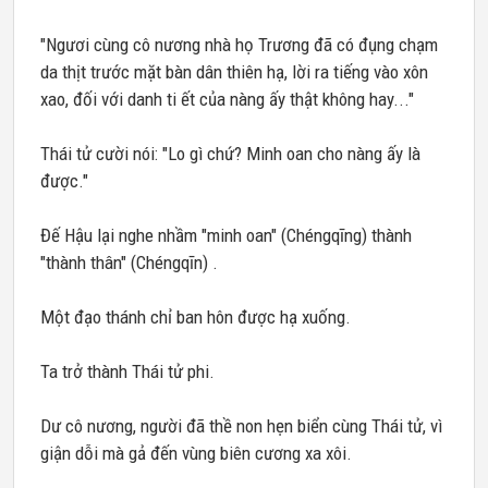
"Ngươi cùng cô nương nhà họ Trương đã có đụng chạm
da thịt trước mặt bàn dân thiên hạ, lời ra tiếng vào xôn
xao, đối với danh ti ết của nàng ấy thật không hay..."
Thái tử cười nói: "Lo gì chứ? Minh oan cho nàng ấy là
được."
Đế Hậu lại nghe nhầm "minh oan" (Chéngqīng) thành
"thành thân" (Chéngqīn) .
Một đạo thánh chỉ ban hôn được hạ xuống.
Ta trở thành Thái tử phi.
Dư cô nương, người đã thề non hẹn biển cùng Thái tử, vì
giận dỗi mà gả đến vùng biên cương xa xôi.