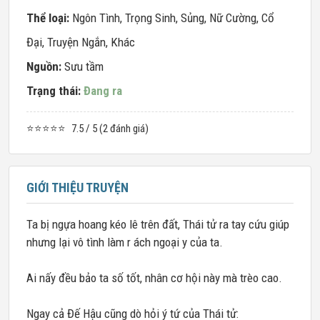
Thể loại:
Ngôn Tình
,
Trọng Sinh
,
Sủng
,
Nữ Cường
,
Cổ
Đại
,
Truyện Ngắn
,
Khác
Nguồn:
Sưu tầm
Trạng thái:
Đang ra
⭐⭐⭐⭐⭐
7.5 / 5 (2 đánh giá)
GIỚI THIỆU TRUYỆN
Ta bị ngựa hoang kéo lê trên đất, Thái tử ra tay cứu giúp
nhưng lại vô tình làm r ách ngoại y của ta.
Ai nấy đều bảo ta số tốt, nhân cơ hội này mà trèo cao.
Ngay cả Đế Hậu cũng dò hỏi ý tứ của Thái tử: