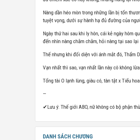
Nàng dần héo mòn trong những lần bị tổn thương
tuyệt vọng, dưới sự hành hạ đủ đường của ngườ
Ngày thứ hai sau khi ly hôn, cái kẻ ngày hôm qu
đến nhìn nàng chằm chằm, hỏi nàng tại sao lại 
Thế nhưng khi đối diện với ánh mắt đó, Thẩm 
Vạn nhất thì sao, vạn nhất lần này cô không lừa
Tổng tài O lạnh lùng, giàu có, tàn tật x Tiểu h
—
✔Lưu ý: Thế giới ABO, nữ không có bộ phận thừa,
DANH SÁCH CHƯƠNG