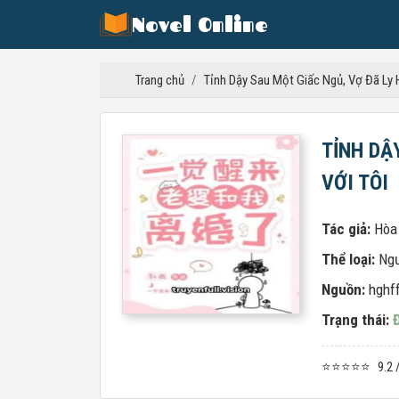
Novel Online
Trang chủ
/
Tỉnh Dậy Sau Một Giấc Ngủ, Vợ Đã Ly 
TỈNH DẬ
VỚI TÔI
Tác giả:
Hòa
Thể loại:
Ng
Nguồn:
hghf
Trạng thái:
⭐⭐⭐⭐⭐
9.2 