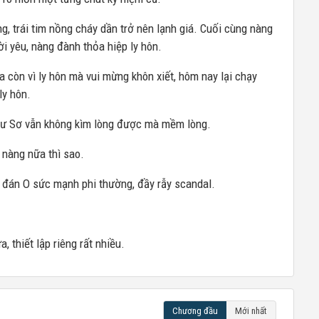
, trái tim nồng cháy dần trở nên lạnh giá. Cuối cùng nàng
i yêu, nàng đành thỏa hiệp ly hôn.
a còn vì ly hôn mà vui mừng khôn xiết, hôm nay lại chạy
ly hôn.
Dư Sơ vẫn không kìm lòng được mà mềm lòng.
 nàng nữa thì sao.
oa đán O sức mạnh phi thường, đầy rẫy scandal.
 thiết lập riêng rất nhiều.
Chương đầu
Mới nhất