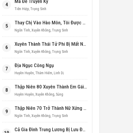
Ma Đế Truyền Kỳ
4
Tiên Hiệp
,
Trọng Sinh
Thay Chị Vào Hào Môn, Tôi Được Cưng Chiều Hết Mực (Thập Niên 90)
5
Ngôn Tình
,
Xuyên Không
,
Trọng Sinh
Xuyên Thành Thái Tử Phi Bị Mất Nước
6
Ngôn Tình
,
Xuyên Không
,
Trọng Sinh
Địa Ngục Công Ngụ
7
Huyền Huyễn
,
Thám Hiểm
,
Linh Dị
Thập Niên 80 Xuyên Thành Em Gái Học Bá
8
Huyền Huyễn
,
Xuyên Không
,
Sủng
Thập Niên 70 Trở Thành Nữ Xứng Nuôi Con Làm Giàu
9
Ngôn Tình
,
Xuyên Không
,
Trọng Sinh
Cả Gia Đình Trung Lương Bị Lưu Đày, Ta Mang Không Gian Cứu Cả Nhà
10