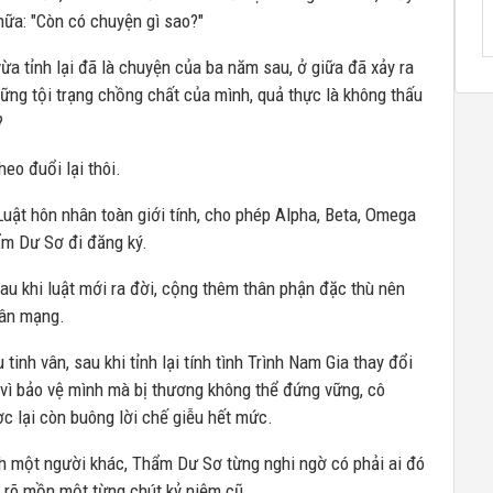
ữa: "Còn có chuyện gì sao?"
ừa tỉnh lại đã là chuyện của ba năm sau, ở giữa đã xảy ra
hững tội trạng chồng chất của mình, quả thực là không thấu
?
heo đuổi lại thôi.
uật hôn nhân toàn giới tính, cho phép Alpha, Beta, Omega
ẩm Dư Sơ đi đăng ký.
au khi luật mới ra đời, cộng thêm thân phận đặc thù nên
dân mạng.
tinh vân, sau khi tỉnh lại tính tình Trình Nam Gia thay đổi
vì bảo vệ mình mà bị thương không thể đứng vững, cô
ợc lại còn buông lời chế giễu hết mức.
nh một người khác, Thẩm Dư Sơ từng nghi ngờ có phải ai đó
 rõ mồn một từng chút kỷ niệm cũ.