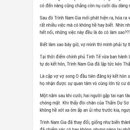
cô đến nàng cũng chẳng còn nụ cười dịu dàng n
Sau đó Trình Nam Gia mới phát hiện ra, hóa ra v
rất nhiều việc mà cô không hề hay biết. Nhìn n
hết nổi, những việc này đều là do cô làm sao??
Biết làm sao bây giờ, vợ mình thì mình phải tự t
Tại thời điểm chính phủ Tinh Tế vừa ban hành L
tự do kết hôn, Trình Nam Gia đã lập tức kéo Th
Là cặp vợ vợ song O đầu tiên đăng ký kết hôn s
họ nhận được sự quan tâm vô cùng lớn từ cư 
Một năm sau khi cưới, hai người gặp tai nạn tàu 
chóng mặt. Khi thấy đôi chân của Thẩm Dư Sơ 
không hề xót xa ôm ấp an ủi như trước kia, ngư
Trình Nam Gia đã thay đổi, giống như biến thà
đã chiếm xác cô hay không, nhưng nàng lại nhớ