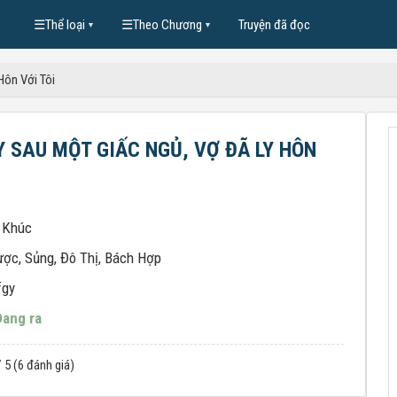
☰
Thể loại
☰
Theo Chương
Truyện đã đọc
▼
▼
Hôn Với Tôi
Y SAU MỘT GIẤC NGỦ, VỢ ĐÃ LY HÔN
 Khúc
ược
,
Sủng
,
Đô Thị
,
Bách Hợp
fgy
Đang ra
/ 5 (6 đánh giá)