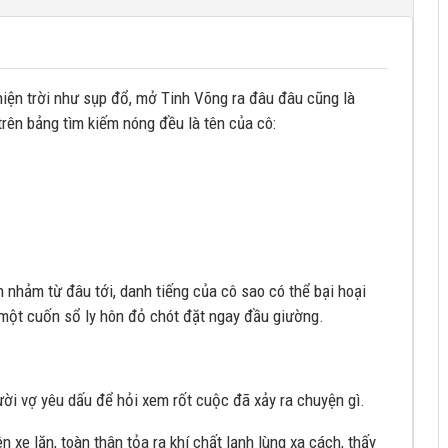
hiện trời như sụp đổ, mở Tinh Võng ra đâu đâu cũng là
trên bảng tìm kiếm nóng đều là tên của cô:
n nhảm từ đâu tới, danh tiếng của cô sao có thể bại hoại
 một cuốn sổ ly hôn đỏ chót đặt ngay đầu giường.
gười vợ yêu dấu để hỏi xem rốt cuộc đã xảy ra chuyện gì.
 xe lăn, toàn thân tỏa ra khí chất lạnh lùng xa cách, thấy