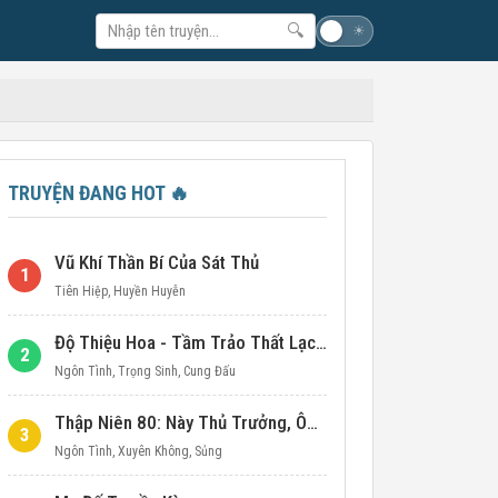
🔍
☽
☀
TRUYỆN ĐANG HOT
🔥
Vũ Khí Thần Bí Của Sát Thủ
1
Tiên Hiệp
,
Huyền Huyễn
Độ Thiệu Hoa - Tầm Trảo Thất Lạc Đích Ái Tình
2
Ngôn Tình
,
Trọng Sinh
,
Cung Đấu
Thập Niên 80: Này Thủ Trưởng, Ôm Một Cái Đi!
3
Ngôn Tình
,
Xuyên Không
,
Sủng