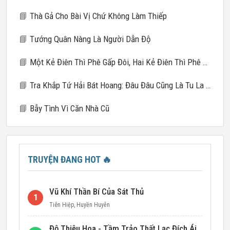
📘
Thà Gả Cho Bài Vị Chứ Không Làm Thiếp
📘
Tướng Quân Nàng Là Người Dẫn Độ
📘
Một Kẻ Điên Thì Phê Gấp Đôi, Hai Kẻ Điên Thì Phê Gấp Mười
📘
Tra Khắp Tứ Hải Bát Hoang: Đâu Đâu Cũng Là Tu La Tràng
📘
Bẫy Tình Vì Căn Nhà Cũ
TRUYỆN ĐANG HOT
🔥
Vũ Khí Thần Bí Của Sát Thủ
1
Tiên Hiệp
,
Huyền Huyễn
Độ Thiệu Hoa - Tầm Trảo Thất Lạc Đích Ái Tình