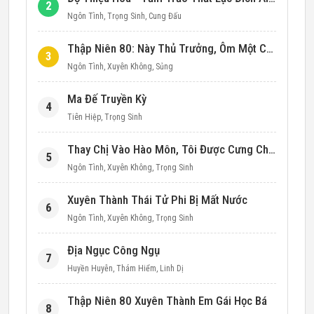
2
Ngôn Tình
,
Trọng Sinh
,
Cung Đấu
Thập Niên 80: Này Thủ Trưởng, Ôm Một Cái Đi!
3
Ngôn Tình
,
Xuyên Không
,
Sủng
Ma Đế Truyền Kỳ
4
Tiên Hiệp
,
Trọng Sinh
Thay Chị Vào Hào Môn, Tôi Được Cưng Chiều Hết Mực (Thập Niên 90)
5
Ngôn Tình
,
Xuyên Không
,
Trọng Sinh
Xuyên Thành Thái Tử Phi Bị Mất Nước
6
Ngôn Tình
,
Xuyên Không
,
Trọng Sinh
Địa Ngục Công Ngụ
7
Huyền Huyễn
,
Thám Hiểm
,
Linh Dị
Thập Niên 80 Xuyên Thành Em Gái Học Bá
8