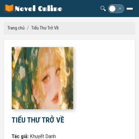
Novel Online
🔍
☽
☀
Trang chủ
/
Tiểu Thư Trở Về
TIỂU THƯ TRỞ VỀ
Tác giả:
Khuyết Danh