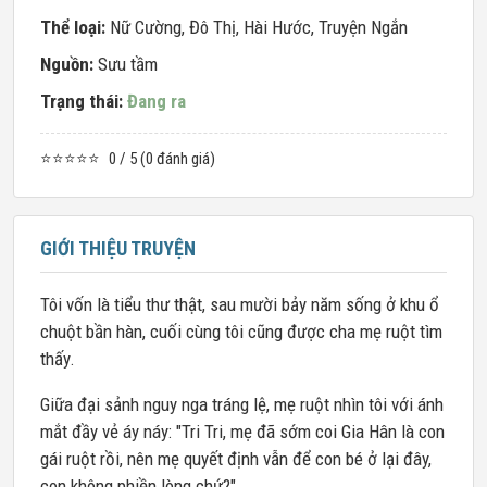
Thể loại:
Nữ Cường
,
Đô Thị
,
Hài Hước
,
Truyện Ngắn
Nguồn:
Sưu tầm
Trạng thái:
Đang ra
⭐⭐⭐⭐⭐
0 / 5 (0 đánh giá)
GIỚI THIỆU TRUYỆN
Tôi vốn là tiểu thư thật, sau mười bảy năm sống ở khu ổ
chuột bần hàn, cuối cùng tôi cũng được cha mẹ ruột tìm
thấy.
Giữa đại sảnh nguy nga tráng lệ, mẹ ruột nhìn tôi với ánh
mắt đầy vẻ áy náy: "Tri Tri, mẹ đã sớm coi Gia Hân là con
gái ruột rồi, nên mẹ quyết định vẫn để con bé ở lại đây,
con không phiền lòng chứ?"