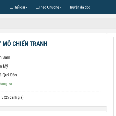
☰
Thể loại
☰
Theo Chương
Truyện đã đọc
▼
▼
Y MÔ CHIẾN TRANH
n Sâm
m Mỹ
ê Quý Đôn
Đang ra
/ 5 (25 đánh giá)