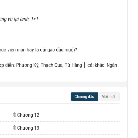
ơng vỡ lại lành, 1×1
húc viên mãn hay là củi gạo dầu muối?
ợp diễn: Phương Kỳ, Thạch Qua, Từ Hàng ┃ cái khác: Ngân
Chương đầu
Mới nhất
🔖
Chương 12
🔖
Chương 13