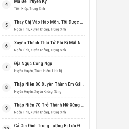
Ma Đế Truyền Kỳ
4
Tiên Hiệp
,
Trọng Sinh
Thay Chị Vào Hào Môn, Tôi Được Cưng Chiều Hết Mực (Thập Niên 90)
5
Ngôn Tình
,
Xuyên Không
,
Trọng Sinh
Xuyên Thành Thái Tử Phi Bị Mất Nước
6
Ngôn Tình
,
Xuyên Không
,
Trọng Sinh
Địa Ngục Công Ngụ
7
Huyền Huyễn
,
Thám Hiểm
,
Linh Dị
Thập Niên 80 Xuyên Thành Em Gái Học Bá
8
Huyền Huyễn
,
Xuyên Không
,
Sủng
Thập Niên 70 Trở Thành Nữ Xứng Nuôi Con Làm Giàu
9
Ngôn Tình
,
Xuyên Không
,
Trọng Sinh
Cả Gia Đình Trung Lương Bị Lưu Đày, Ta Mang Không Gian Cứu Cả Nhà
10