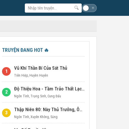
🔍
☽
☀
TRUYỆN ĐANG HOT
🔥
Vũ Khí Thần Bí Của Sát Thủ
1
Tiên Hiệp
,
Huyền Huyễn
Độ Thiệu Hoa - Tầm Trảo Thất Lạc Đích Ái Tình
2
Ngôn Tình
,
Trọng Sinh
,
Cung Đấu
Thập Niên 80: Này Thủ Trưởng, Ôm Một Cái Đi!
3
Ngôn Tình
,
Xuyên Không
,
Sủng