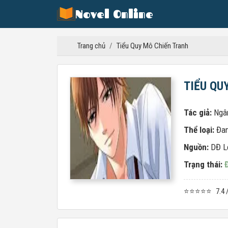
Novel Online
Trang chủ
/
Tiểu Quy Mô Chiến Tranh
TIỂU QU
Tác giả:
Ngâ
Thể loại:
Đa
Nguồn:
DĐ L
Trạng thái:
⭐⭐⭐⭐⭐
7.4 