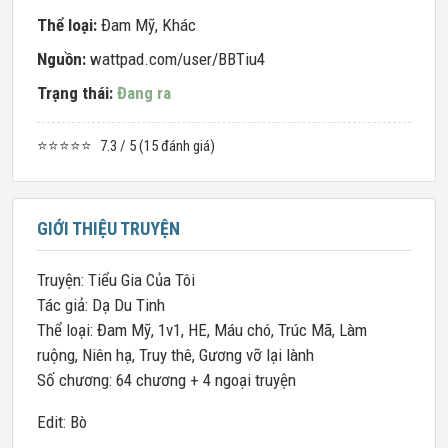
Thể loại:
Đam Mỹ
,
Khác
Nguồn:
wattpad.com/user/BBTiu4
Trạng thái:
Đang ra
⭐⭐⭐⭐⭐
7.3 / 5 (15 đánh giá)
GIỚI THIỆU TRUYỆN
Truyện: Tiểu Gia Của Tôi
Tác giả: Dạ Du Tinh
Thể loại: Đam Mỹ, 1v1, HE, Máu chó, Trúc Mã, Làm
ruộng, Niên hạ, Truy thê, Gương vỡ lại lành
Số chương: 64 chương + 4 ngoại truyện
Edit: Bò