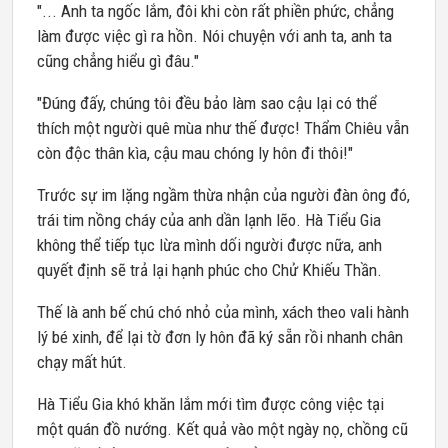
"... Anh ta ngốc lắm, đôi khi còn rất phiền phức, chẳng
làm được việc gì ra hồn. Nói chuyện với anh ta, anh ta
cũng chẳng hiểu gì đâu."
"Đúng đấy, chúng tôi đều bảo làm sao cậu lại có thể
thích một người quê mùa như thế được! Thẩm Chiêu vẫn
còn độc thân kìa, cậu mau chóng ly hôn đi thôi!"
Trước sự im lặng ngầm thừa nhận của người đàn ông đó,
trái tim nồng cháy của anh dần lạnh lẽo. Hà Tiểu Gia
không thể tiếp tục lừa mình dối người được nữa, anh
quyết định sẽ trả lại hạnh phúc cho Chử Khiếu Thần.
Thế là anh bế chú chó nhỏ của mình, xách theo vali hành
lý bé xinh, để lại tờ đơn ly hôn đã ký sẵn rồi nhanh chân
chạy mất hút.
Hà Tiểu Gia khó khăn lắm mới tìm được công việc tại
một quán đồ nướng. Kết quả vào một ngày nọ, chồng cũ