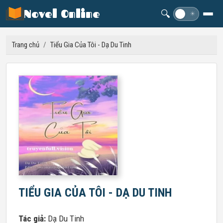
Novel Online
🔍
☽
☀
Trang chủ
/
Tiểu Gia Của Tôi - Dạ Du Tinh
TIỂU GIA CỦA TÔI - DẠ DU TINH
Tác giả:
Dạ Du Tinh