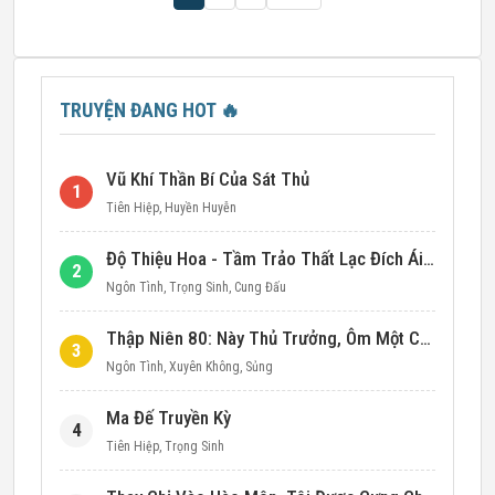
TRUYỆN ĐANG HOT
🔥
Vũ Khí Thần Bí Của Sát Thủ
1
Tiên Hiệp
,
Huyền Huyễn
Độ Thiệu Hoa - Tầm Trảo Thất Lạc Đích Ái Tình
2
Ngôn Tình
,
Trọng Sinh
,
Cung Đấu
Thập Niên 80: Này Thủ Trưởng, Ôm Một Cái Đi!
3
Ngôn Tình
,
Xuyên Không
,
Sủng
Ma Đế Truyền Kỳ
4
Tiên Hiệp
,
Trọng Sinh