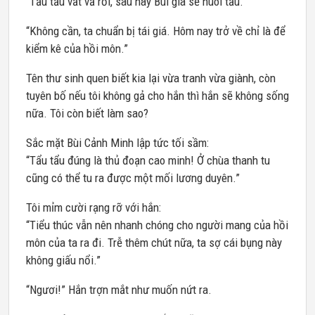
“Tẩu tẩu vất vả rồi, sau này Bùi gia sẽ nuôi tẩu.”
“Không cần, ta chuẩn bị tái giá. Hôm nay trở về chỉ là để
kiểm kê của hồi môn.”
Tên thư sinh quen biết kia lại vừa tranh vừa giành, còn
tuyên bố nếu tôi không gả cho hắn thì hắn sẽ không sống
nữa. Tôi còn biết làm sao?
Sắc mặt Bùi Cảnh Minh lập tức tối sầm:
“Tẩu tẩu đúng là thủ đoạn cao minh! Ở chùa thanh tu
cũng có thể tu ra được một mối lương duyên.”
Tôi mỉm cười rạng rỡ với hắn:
“Tiểu thúc vẫn nên nhanh chóng cho người mang của hồi
môn của ta ra đi. Trễ thêm chút nữa, ta sợ cái bụng này
không giấu nổi.”
“Ngươi!” Hắn trợn mắt như muốn nứt ra.