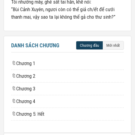
Tôi nhướng mày, ghé sát tai hắn, khẽ nói:
“Bùi Cảnh Xuyên, ngươi còn có thể giả ch/ết để cưới
thanh mai, vậy sao ta lại không thể gả cho thư sinh?”
DANH SÁCH CHƯƠNG
Chương đầu
Mới nhất
🔖
Chương 1
🔖
Chương 2
🔖
Chương 3
🔖
Chương 4
🔖
Chương 5: Hết