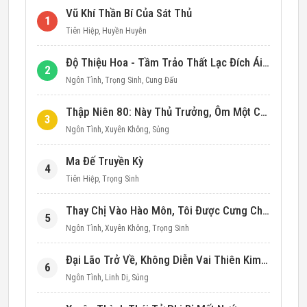
Vũ Khí Thần Bí Của Sát Thủ
1
Tiên Hiệp
,
Huyền Huyễn
Độ Thiệu Hoa - Tầm Trảo Thất Lạc Đích Ái Tình
2
Ngôn Tình
,
Trọng Sinh
,
Cung Đấu
Thập Niên 80: Này Thủ Trưởng, Ôm Một Cái Đi!
3
Ngôn Tình
,
Xuyên Không
,
Sủng
Ma Đế Truyền Kỳ
4
Tiên Hiệp
,
Trọng Sinh
Thay Chị Vào Hào Môn, Tôi Được Cưng Chiều Hết Mực (Thập Niên 90)
5
Ngôn Tình
,
Xuyên Không
,
Trọng Sinh
Đại Lão Trở Về, Không Diễn Vai Thiên Kim Giả Nữa
6
Ngôn Tình
,
Linh Dị
,
Sủng