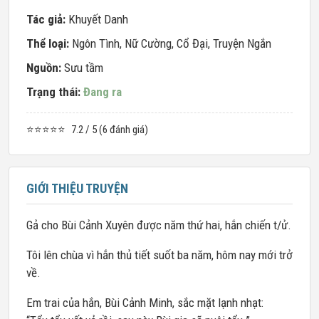
Tác giả:
Khuyết Danh
Thể loại:
Ngôn Tình
,
Nữ Cường
,
Cổ Đại
,
Truyện Ngắn
Nguồn:
Sưu tầm
Trạng thái:
Đang ra
⭐⭐⭐⭐⭐
7.2 / 5 (6 đánh giá)
GIỚI THIỆU TRUYỆN
Gả cho Bùi Cảnh Xuyên được năm thứ hai, hắn chiến t/ử.
Tôi lên chùa vì hắn thủ tiết suốt ba năm, hôm nay mới trở
về.
Em trai của hắn, Bùi Cảnh Minh, sắc mặt lạnh nhạt: