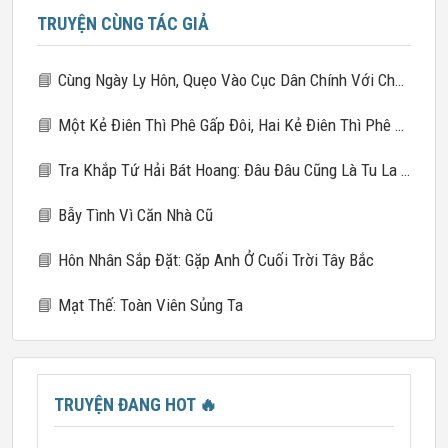
TRUYỆN CÙNG TÁC GIẢ
📘
Cùng Ngày Ly Hôn, Quẹo Vào Cục Dân Chính Với Chú Nhỏ Của Chồng Cũ
📘
Một Kẻ Điên Thì Phê Gấp Đôi, Hai Kẻ Điên Thì Phê Gấp Mười
📘
Tra Khắp Tứ Hải Bát Hoang: Đâu Đâu Cũng Là Tu La Tràng
📘
Bẫy Tình Vì Căn Nhà Cũ
📘
Hôn Nhân Sắp Đặt: Gặp Anh Ở Cuối Trời Tây Bắc
📘
Mạt Thế: Toàn Viên Sủng Ta
TRUYỆN ĐANG HOT
🔥