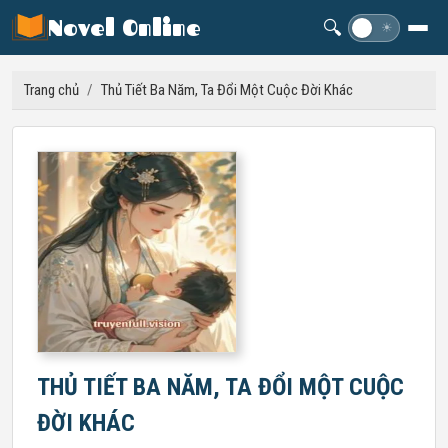
Novel Online
🔍
☽
☀
Trang chủ
/
Thủ Tiết Ba Năm, Ta Đổi Một Cuộc Đời Khác
THỦ TIẾT BA NĂM, TA ĐỔI MỘT CUỘC
ĐỜI KHÁC