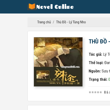
Novel Online
Trang chủ
/
Thù Đồ - Lý Tùng Nho
THÙ ĐỒ 
Tác giả:
Lý 
Thể loại:
Đa
Nguồn:
Sưu 
Trạng thái:
⭐⭐⭐⭐⭐
8.6 