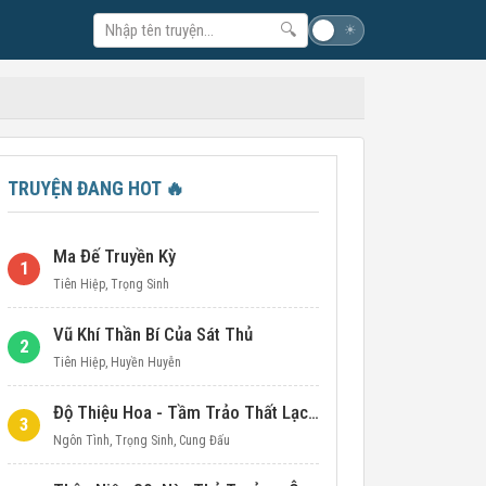
🔍
☽
☀
TRUYỆN ĐANG HOT
🔥
Ma Đế Truyền Kỳ
1
Tiên Hiệp
,
Trọng Sinh
Vũ Khí Thần Bí Của Sát Thủ
2
Tiên Hiệp
,
Huyền Huyễn
Độ Thiệu Hoa - Tầm Trảo Thất Lạc Đích Ái Tình
3
Ngôn Tình
,
Trọng Sinh
,
Cung Đấu