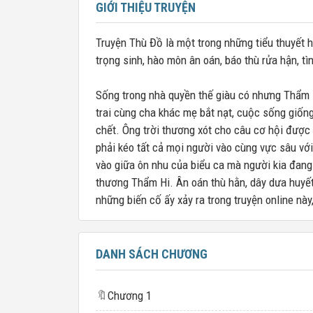
GIỚI THIỆU TRUYỆN
Truyện Thù Đồ là một trong những tiểu thuyết h
trọng sinh, hào môn ân oán, báo thù rửa hận, tì
Sống trong nhà quyền thế giàu có nhưng Thẩm 
trai cùng cha khác mẹ bắt nạt, cuộc sống giốn
chết. Ông trời thương xót cho câu cơ hội được 
phải kéo tất cả mọi người vào cùng vực sâu với
vào giữa ôn nhu của biểu ca mà người kia đang
thương Thẩm Hi. Ân oán thù hằn, dây dưa huyết
những biến cố ấy xảy ra trong truyện online nà
DANH SÁCH CHƯƠNG
🔖
Chương 1