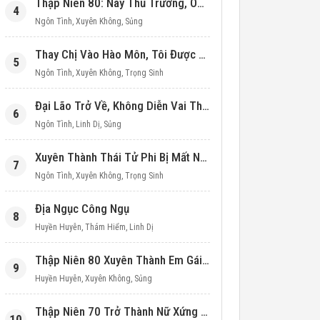
Thập Niên 80: Này Thủ Trưởng, Ôm Một Cái Đi!
4
Ngôn Tình
,
Xuyên Không
,
Sủng
Thay Chị Vào Hào Môn, Tôi Được Cưng Chiều Hết Mực (Thập Niên 90)
5
Ngôn Tình
,
Xuyên Không
,
Trọng Sinh
Đại Lão Trở Về, Không Diễn Vai Thiên Kim Giả Nữa
6
Ngôn Tình
,
Linh Dị
,
Sủng
Xuyên Thành Thái Tử Phi Bị Mất Nước
7
Ngôn Tình
,
Xuyên Không
,
Trọng Sinh
Địa Ngục Công Ngụ
8
Huyền Huyễn
,
Thám Hiểm
,
Linh Dị
Thập Niên 80 Xuyên Thành Em Gái Học Bá
9
Huyền Huyễn
,
Xuyên Không
,
Sủng
Thập Niên 70 Trở Thành Nữ Xứng Nuôi Con Làm Giàu
10