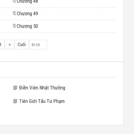
🔖
Chương 48
🔖
Chương 49
🔖
Chương 50
3
>
Cuối
📘
Điền Viên Nhật Thường
📘
Tiên Giới Tẩu Tư Phạm