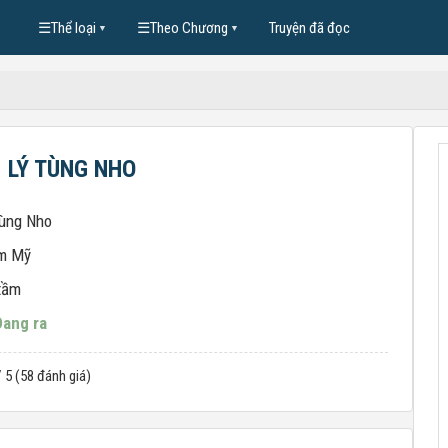
☰
Thể loại
☰
Theo Chương
Truyện đã đọc
▼
▼
- LÝ TÙNG NHO
Tùng Nho
m Mỹ
tầm
Đang ra
/ 5 (58 đánh giá)