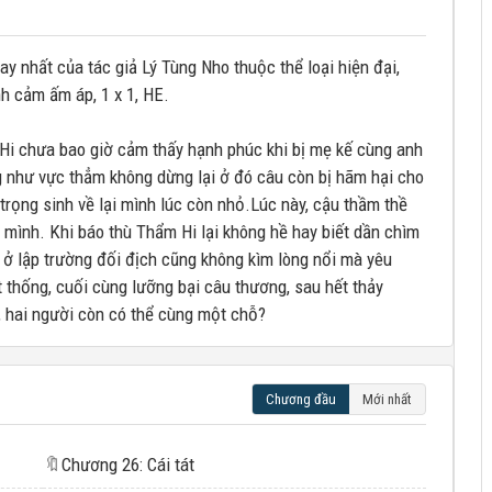
ay nhất của tác giả Lý Tùng Nho thuộc thể loại hiện đại,
nh cảm ấm áp, 1 x 1, HE.
Hi chưa bao giờ cảm thấy hạnh phúc khi bị mẹ kế cùng anh
g như vực thẳm không dừng lại ở đó câu còn bị hãm hại cho
trọng sinh về lại mình lúc còn nhỏ.Lúc này, cậu thầm thề
 mình. Khi báo thù Thẩm Hi lại không hề hay biết dần chìm
 ở lập trường đối địch cũng không kìm lòng nổi mà yêu
 thống, cuối cùng lưỡng bại câu thương, sau hết thảy
y, hai người còn có thể cùng một chỗ?
Chương đầu
Mới nhất
🔖
Chương 26: Cái tát