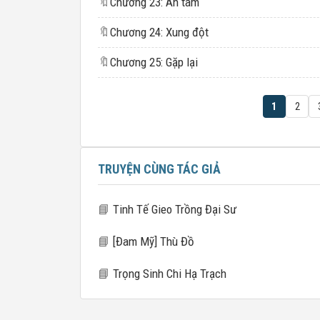
🔖
Chương 23: An tâm
🔖
Chương 24: Xung đột
🔖
Chương 25: Gặp lại
1
2
TRUYỆN CÙNG TÁC GIẢ
📘
Tinh Tế Gieo Trồng Đại Sư
📘
[Đam Mỹ] Thù Đồ
📘
Trọng Sinh Chi Hạ Trạch