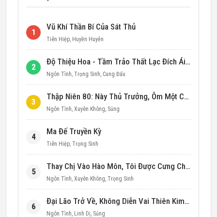
Vũ Khí Thần Bí Của Sát Thủ
1
Tiên Hiệp
,
Huyền Huyễn
Độ Thiệu Hoa - Tầm Trảo Thất Lạc Đích Ái Tình
2
Ngôn Tình
,
Trọng Sinh
,
Cung Đấu
Thập Niên 80: Này Thủ Trưởng, Ôm Một Cái Đi!
3
Ngôn Tình
,
Xuyên Không
,
Sủng
Ma Đế Truyền Kỳ
4
Tiên Hiệp
,
Trọng Sinh
Thay Chị Vào Hào Môn, Tôi Được Cưng Chiều Hết Mực (Thập Niên 90)
5
Ngôn Tình
,
Xuyên Không
,
Trọng Sinh
Đại Lão Trở Về, Không Diễn Vai Thiên Kim Giả Nữa
6
Ngôn Tình
,
Linh Dị
,
Sủng