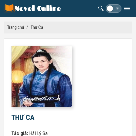
Novel Online
🔍
☽
☀
Trang chủ
/
Thư Ca
THƯ CA
Tác giả:
Hải Lý Sa