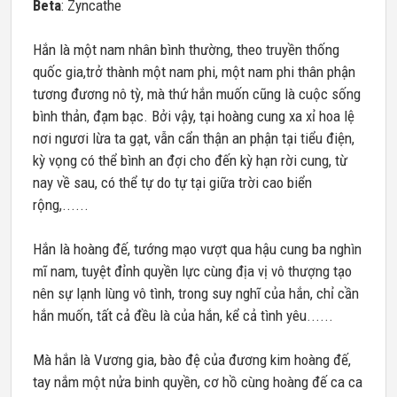
Beta
: Zyncathe
Hắn là một nam nhân bình thường, theo truyền thống
quốc gia,trở thành một nam phi, một nam phi thân phận
tương đương nô tỳ, mà thứ hắn muốn cũng là cuộc sống
bình thản, đạm bạc. Bởi vậy, tại hoàng cung xa xỉ hoa lệ
nơi ngươi lừa ta gạt, vẫn cẩn thận an phận tại tiểu điện,
kỳ vọng có thể bình an đợi cho đến kỳ hạn rời cung, từ
nay về sau, có thể tự do tự tại giữa trời cao biển
rộng,......
Hắn là hoàng đế, tướng mạo vượt qua hậu cung ba nghìn
mĩ nam, tuyệt đỉnh quyền lực cùng địa vị vô thượng tạo
nên sự lạnh lùng vô tình, trong suy nghĩ của hắn, chỉ cần
hắn muốn, tất cả đều là của hắn, kể cả tình yêu......
Mà hắn là Vương gia, bào đệ của đương kim hoàng đế,
tay nắm một nửa binh quyền, cơ hồ cùng hoàng đế ca ca