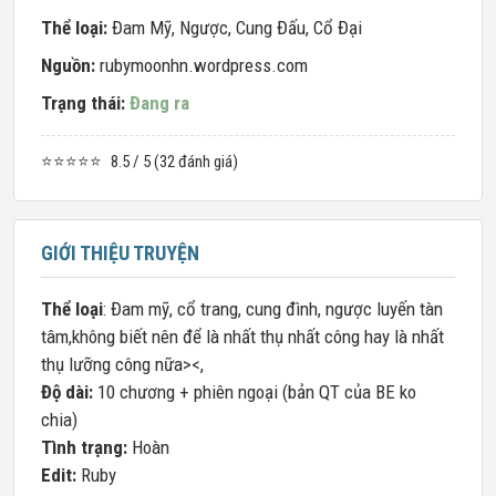
Thể loại:
Đam Mỹ
,
Ngược
,
Cung Đấu
,
Cổ Đại
Nguồn:
rubymoonhn.wordpress.com
Trạng thái:
Đang ra
⭐⭐⭐⭐⭐
8.5 / 5 (32 đánh giá)
GIỚI THIỆU TRUYỆN
Thể loại
: Đam mỹ, cổ trang, cung đình, ngược luyến tàn
tâm,không biết nên để là nhất thụ nhất công hay là nhất
thụ lưỡng công nữa><,
Độ dài:
10 chương + phiên ngoại (bản QT của BE ko
chia)
Tình trạng:
Hoàn
Edit:
Ruby