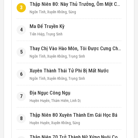
Thập Niên 80: Này Thủ Trưởng, Ôm Một Cái Đi!
3
Ngôn Tình
,
Xuyên Không
,
Sủng
Ma Đế Truyền Kỳ
4
Tiên Hiệp
,
Trọng Sinh
Thay Chị Vào Hào Môn, Tôi Được Cưng Chiều Hết Mực (Thập Niên 90)
5
Ngôn Tình
,
Xuyên Không
,
Trọng Sinh
Xuyên Thành Thái Tử Phi Bị Mất Nước
6
Ngôn Tình
,
Xuyên Không
,
Trọng Sinh
Địa Ngục Công Ngụ
7
Huyền Huyễn
,
Thám Hiểm
,
Linh Dị
Thập Niên 80 Xuyên Thành Em Gái Học Bá
8
Huyền Huyễn
,
Xuyên Không
,
Sủng
Thập Niên 70 Trở Thành Nữ Xứng Nuôi Con Làm Giàu