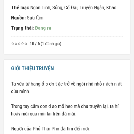
Thể loại:
Ngôn Tình
,
Sủng
,
Cổ Đại
,
Truyện Ngắn
,
Khác
Nguồn:
Sưu tầm
Trạng thái:
Đang ra
⭐⭐⭐⭐⭐
10 / 5 (1 đánh giá)
GIỚI THIỆU TRUYỆN
Ta vừa từ hang ổ s ơn t ặc trở về ngôi nhà nhỏ r ách n át
của mình.
Trong tay cầm con d ao mổ heo mà cha truyền lại, ta hí
hoáy mài qua mài lại trên đá mài.
Người của Phủ Thái Phó đã tìm đến nơi.