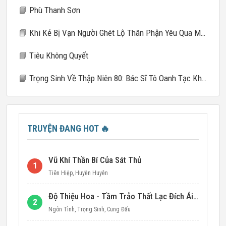
📘
Phù Thanh Sơn
📘
Khi Kẻ Bị Vạn Người Ghét Lộ Thân Phận Yêu Qua Mạng
📘
Tiêu Không Quyết
📘
Trọng Sinh Về Thập Niên 80: Bác Sĩ Tô Oanh Tạc Khắp Nơi
TRUYỆN ĐANG HOT
🔥
Vũ Khí Thần Bí Của Sát Thủ
1
Tiên Hiệp
,
Huyền Huyễn
Độ Thiệu Hoa - Tầm Trảo Thất Lạc Đích Ái Tình
2
Ngôn Tình
,
Trọng Sinh
,
Cung Đấu