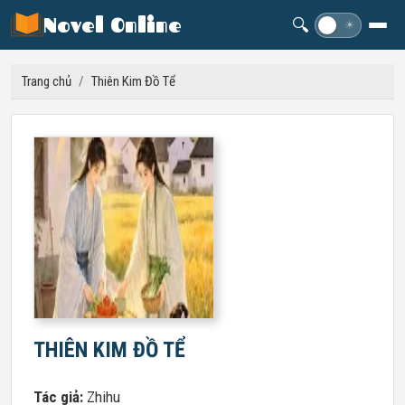
Novel Online
🔍
☽
☀
Trang chủ
/
Thiên Kim Đồ Tể
THIÊN KIM ĐỒ TỂ
Tác giả:
Zhihu