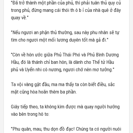
"Đã trở thành một phần của phủ, thì phải tuân thủ quy củ
trong phủ, đừng mang cái thói th ô b ỉ của nhà quê ở đây
quay về."
"Nếu ngươi an phận thủ thường, sau này phu nhân sẽ tự
tìm cho ngươi một mối lương duyên tốt mà gả đi."
"Còn về hôn ước giữa Phủ Thái Phó và Phủ Bình Dương
Hầu, đó là thánh chỉ ban hôn, là dành cho Thế tử Hầu
phủ và Uyển nhi cô nương, ngươi chớ nên mơ tưởng."
Ta vội vàng gật đầu, ma ma thấy ta còn biết điều, sắc
mặt cũng hòa hoãn thêm ba phần.
Giây tiếp theo, ta không kìm được mà quay người hướng
vào bên trong hô to:
"Phu quân, mau, thu dọn đồ đạc! Chúng ta có người nuôi