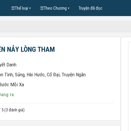
☰
Thể loại
☰
Theo Chương
Truyện đã đọc
▼
▼
ỀN NẢY LÒNG THAM
yết Danh
n Tình
,
Sủng
,
Hài Hước
,
Cổ Đại
,
Truyện Ngắn
Bước Mỗi Xa
Đang ra
/ 5 (3 đánh giá)