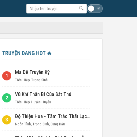
🔍
☽
☀
TRUYỆN ĐANG HOT
🔥
Ma Đế Truyền Kỳ
1
Tiên Hiệp
,
Trọng Sinh
Vũ Khí Thần Bí Của Sát Thủ
2
Tiên Hiệp
,
Huyền Huyễn
Độ Thiệu Hoa - Tầm Trảo Thất Lạc Đích Ái Tình
3
Ngôn Tình
,
Trọng Sinh
,
Cung Đấu