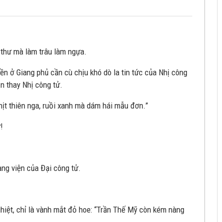
u thư mà làm trâu làm ngựa.
liền ở Giang phủ cần cù chịu khó dò la tin tức của Nhị công
ọn thay Nhị công tử.
thịt thiên nga, ruồi xanh mà dám hái mẫu đơn.”
!
ang viện của Đại công tử.
ghiệt, chỉ là vành mắt đỏ hoe: “Trần Thế Mỹ còn kém nàng