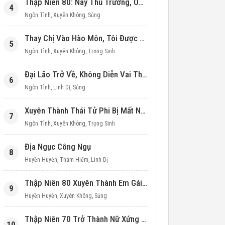
Thập Niên 80: Này Thủ Trưởng, Ôm Một Cái Đi!
4
Ngôn Tình
,
Xuyên Không
,
Sủng
Thay Chị Vào Hào Môn, Tôi Được Cưng Chiều Hết Mực (Thập Niên 90)
5
Ngôn Tình
,
Xuyên Không
,
Trọng Sinh
Đại Lão Trở Về, Không Diễn Vai Thiên Kim Giả Nữa
6
Ngôn Tình
,
Linh Dị
,
Sủng
Xuyên Thành Thái Tử Phi Bị Mất Nước
7
Ngôn Tình
,
Xuyên Không
,
Trọng Sinh
Địa Ngục Công Ngụ
8
Huyền Huyễn
,
Thám Hiểm
,
Linh Dị
Thập Niên 80 Xuyên Thành Em Gái Học Bá
9
Huyền Huyễn
,
Xuyên Không
,
Sủng
Thập Niên 70 Trở Thành Nữ Xứng Nuôi Con Làm Giàu
10