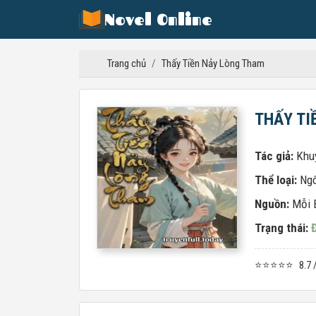
Novel Online
Trang chủ
/
Thấy Tiền Nảy Lòng Tham
THẤY TI
Tác giả:
Khu
Thể loại:
Ngô
Nguồn:
Mỗi 
Trạng thái:
⭐⭐⭐⭐⭐
8.7 