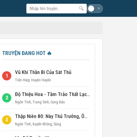
🔍
☽
☀
TRUYỆN ĐANG HOT
🔥
Vũ Khí Thần Bí Của Sát Thủ
1
Tiên Hiệp
,
Huyền Huyễn
Độ Thiệu Hoa - Tầm Trảo Thất Lạc Đích Ái Tình
2
Ngôn Tình
,
Trọng Sinh
,
Cung Đấu
Thập Niên 80: Này Thủ Trưởng, Ôm Một Cái Đi!
3
Ngôn Tình
,
Xuyên Không
,
Sủng