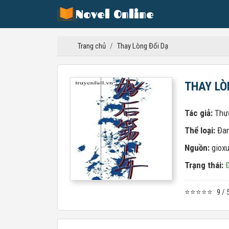
Novel Online
Trang chủ
/
Thay Lòng Đổi Dạ
THAY LÒ
Tác giả:
Thư
Thể loại:
Đa
Nguồn:
giox
Trạng thái:
⭐⭐⭐⭐⭐
9 / 