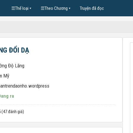
☰
Thể loại
☰
Theo Chương
Truyện đã đọc
▼
▼
NG ĐỔI DẠ
ờng Độ Lăng
m Mỹ
uantrendaonho.wordpress
Đang ra
5 (47 đánh giá)