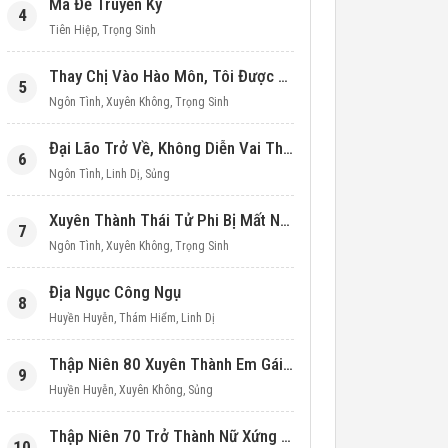
Ma Đế Truyền Kỳ
4
Tiên Hiệp
,
Trọng Sinh
Thay Chị Vào Hào Môn, Tôi Được Cưng Chiều Hết Mực (Thập Niên 90)
5
Ngôn Tình
,
Xuyên Không
,
Trọng Sinh
Đại Lão Trở Về, Không Diễn Vai Thiên Kim Giả Nữa
6
Ngôn Tình
,
Linh Dị
,
Sủng
Xuyên Thành Thái Tử Phi Bị Mất Nước
7
Ngôn Tình
,
Xuyên Không
,
Trọng Sinh
Địa Ngục Công Ngụ
8
Huyền Huyễn
,
Thám Hiểm
,
Linh Dị
Thập Niên 80 Xuyên Thành Em Gái Học Bá
9
Huyền Huyễn
,
Xuyên Không
,
Sủng
Thập Niên 70 Trở Thành Nữ Xứng Nuôi Con Làm Giàu
10