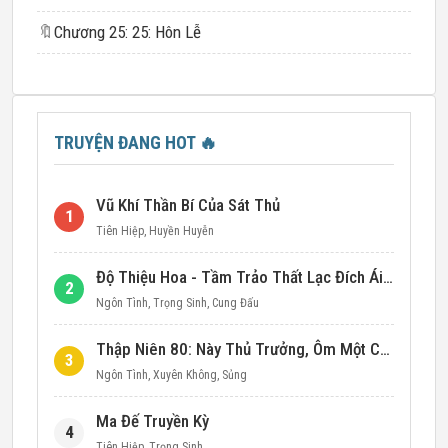
🔖
Chương 25: 25: Hôn Lễ
TRUYỆN ĐANG HOT
🔥
Vũ Khí Thần Bí Của Sát Thủ
1
Tiên Hiệp
,
Huyền Huyễn
Độ Thiệu Hoa - Tầm Trảo Thất Lạc Đích Ái Tình
2
Ngôn Tình
,
Trọng Sinh
,
Cung Đấu
Thập Niên 80: Này Thủ Trưởng, Ôm Một Cái Đi!
3
Ngôn Tình
,
Xuyên Không
,
Sủng
Ma Đế Truyền Kỳ
4
Tiên Hiệp
,
Trọng Sinh