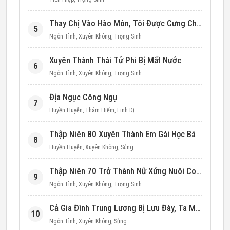
Thay Chị Vào Hào Môn, Tôi Được Cưng Chiều Hết Mực (Thập Niên 90)
5
Ngôn Tình
,
Xuyên Không
,
Trọng Sinh
Xuyên Thành Thái Tử Phi Bị Mất Nước
6
Ngôn Tình
,
Xuyên Không
,
Trọng Sinh
Địa Ngục Công Ngụ
7
Huyền Huyễn
,
Thám Hiểm
,
Linh Dị
Thập Niên 80 Xuyên Thành Em Gái Học Bá
8
Huyền Huyễn
,
Xuyên Không
,
Sủng
Thập Niên 70 Trở Thành Nữ Xứng Nuôi Con Làm Giàu
9
Ngôn Tình
,
Xuyên Không
,
Trọng Sinh
Cả Gia Đình Trung Lương Bị Lưu Đày, Ta Mang Không Gian Cứu Cả Nhà
10
Ngôn Tình
,
Xuyên Không
,
Sủng