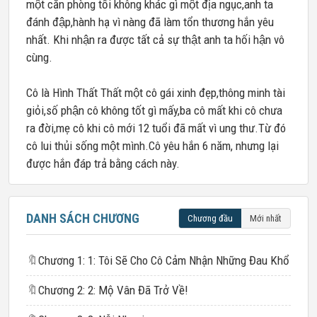
một căn phòng tối không khác gì một địa ngục,anh ta
đánh đập,hành hạ vì nàng đã làm tổn thương hắn yêu
nhất. Khi nhận ra được tất cả sự thật anh ta hối hận vô
cùng.
Cô là Hình Thất Thất một cô gái xinh đẹp,thông minh tài
giỏi,số phận cô không tốt gì mấy,ba cô mất khi cô chưa
ra đời,mẹ cô khi cô mới 12 tuổi đã mất vì ung thư.Từ đó
cô lui thủi sống một mình.Cô yêu hắn 6 năm, nhưng lại
được hắn đáp trả bằng cách này.
DANH SÁCH CHƯƠNG
Chương đầu
Mới nhất
🔖
Chương 1: 1: Tôi Sẽ Cho Cô Cảm Nhận Những Đau Khổ
🔖
Chương 2: 2: Mộ Vân Đã Trở Về!