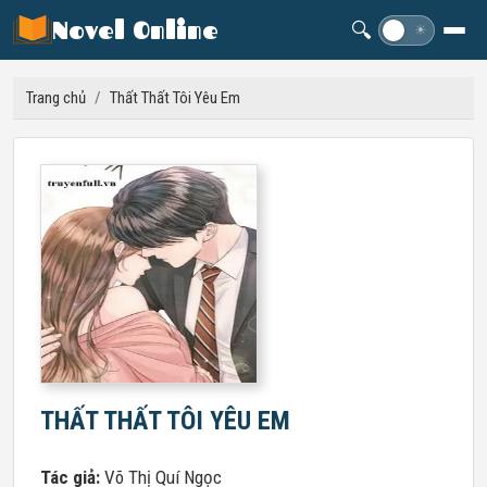
Novel Online
🔍
☽
☀
Trang chủ
/
Thất Thất Tôi Yêu Em
THẤT THẤT TÔI YÊU EM
Tác giả:
Võ Thị Quí Ngọc