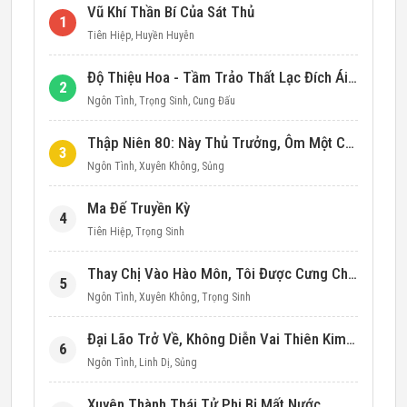
Vũ Khí Thần Bí Của Sát Thủ
1
Tiên Hiệp
,
Huyền Huyễn
Độ Thiệu Hoa - Tầm Trảo Thất Lạc Đích Ái Tình
2
Ngôn Tình
,
Trọng Sinh
,
Cung Đấu
Thập Niên 80: Này Thủ Trưởng, Ôm Một Cái Đi!
3
Ngôn Tình
,
Xuyên Không
,
Sủng
Ma Đế Truyền Kỳ
4
Tiên Hiệp
,
Trọng Sinh
Thay Chị Vào Hào Môn, Tôi Được Cưng Chiều Hết Mực (Thập Niên 90)
5
Ngôn Tình
,
Xuyên Không
,
Trọng Sinh
Đại Lão Trở Về, Không Diễn Vai Thiên Kim Giả Nữa
6
Ngôn Tình
,
Linh Dị
,
Sủng
Xuyên Thành Thái Tử Phi Bị Mất Nước