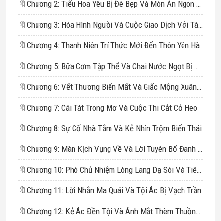
🔖
Chương 2: Tiểu Hoa Yêu Bị Đè Bẹp Và Món Ăn Ngon Miệng
🔖
Chương 3: Hóa Hình Người Và Cuộc Giao Dịch Với Tào Hương Cầm
🔖
Chương 4: Thanh Niên Trí Thức Mới Đến Thôn Yên Hà
🔖
Chương 5: Bữa Cơm Tập Thể Và Chai Nước Ngọt Bị Từ Chối
🔖
Chương 6: Vết Thương Biến Mất Và Giấc Mộng Xuân Của Đoàn Trưởng
🔖
Chương 7: Cái Tát Trong Mơ Và Cuộc Thi Cắt Cỏ Heo
🔖
Chương 8: Sự Cố Nhà Tắm Và Kẻ Nhìn Trộm Biến Thái
🔖
Chương 9: Màn Kịch Vụng Về Và Lời Tuyên Bố Đanh Thép
🔖
Chương 10: Phó Chủ Nhiệm Lòng Lang Dạ Sói Và Tiêu Chuẩn Chọn Bạn Đời Của Tiểu Hoa Yêu
🔖
Chương 11: Lời Nhắn Ma Quái Và Tội Ác Bị Vạch Trần
🔖
Chương 12: Kẻ Ác Đền Tội Và Ánh Mắt Thèm Thuồng Của Vị Cán Bộ Mới