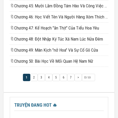
🔖
Chương 45: Mười Lăm Đồng Tám Hào Và Công Việc Mới Của Tiểu Hoa Yêu
🔖
Chương 46: Học Viết Tên Và Người Hàng Xóm Thích Soi Mó
🔖
Chương 47: Kế Hoạch "ăn Thịt" Của Tiểu Hoa Yêu
🔖
Chương 48: Đột Nhập Ký Túc Xá Nam Lúc Nửa Đêm
🔖
Chương 49: Màn Kịch "nở Hoa" Và Sự Cố Gõ Cửa
🔖
Chương 50: Bài Học Về Mối Quan Hệ Nam Nữ
1
2
3
4
5
6
7
>
TRUYỆN ĐANG HOT
🔥