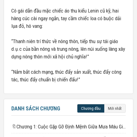
Cô gái dẫn đầu mặc chiếc áo thu kiểu Lenin cũ kỹ, hai
hàng cúc cài ngay ngắn, tay cầm chiếc loa có buộc dải
lụa đỏ, hô vang:
“Thanh niên trí thức về nông thôn, tiếp thu sự tái giáo
d.ụ.c của bần nông và trung nông, lên núi xuống làng xây
dựng nông thôn mới xã hội chủ nghĩa!”
“Nắm bắt cách mạng, thúc đẩy sản xuất, thúc đẩy công
tác, thúc đẩy chuẩn bị chiến đấu!”
DANH SÁCH CHƯƠNG
Chương đầu
Mới nhất
🔖
Chương 1: Cuộc Gặp Gỡ Định Mệnh Giữa Mưa Máu Gió Tanh