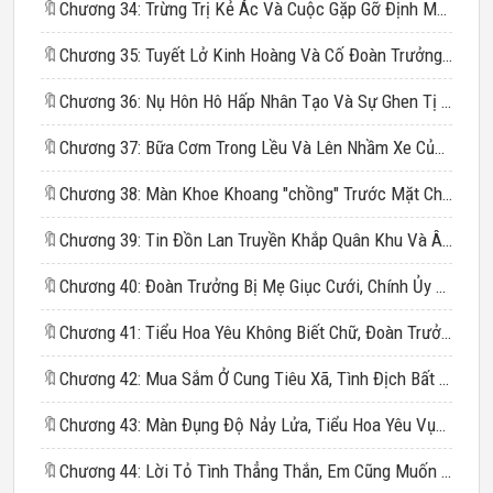
🔖
Chương 34: Trừng Trị Kẻ Ác Và Cuộc Gặp Gỡ Định Mệnh Trong Bão Tuyết
🔖
Chương 35: Tuyết Lở Kinh Hoàng Và Cố Đoàn Trưởng Leo Núi Cứu Vợ
🔖
Chương 36: Nụ Hôn Hô Hấp Nhân Tạo Và Sự Ghen Tị Của Tình Địch
🔖
Chương 37: Bữa Cơm Trong Lều Và Lên Nhầm Xe Của "chồng"
🔖
Chương 38: Màn Khoe Khoang "chồng" Trước Mặt Chính Chủ Cực Hài
🔖
Chương 39: Tin Đồn Lan Truyền Khắp Quân Khu Và Âm Mưu Của Tình Địch
🔖
Chương 40: Đoàn Trưởng Bị Mẹ Giục Cưới, Chính Ủy Ăn Đòn Oan
🔖
Chương 41: Tiểu Hoa Yêu Không Biết Chữ, Đoàn Trưởng Thắt Dây Giày
🔖
Chương 42: Mua Sắm Ở Cung Tiêu Xã, Tình Địch Bất Ngờ Xuất Hiện
🔖
Chương 43: Màn Đụng Độ Nảy Lửa, Tiểu Hoa Yêu Vụng Về Gây Họa
🔖
Chương 44: Lời Tỏ Tình Thẳng Thắn, Em Cũng Muốn Ăn Miệng Anh