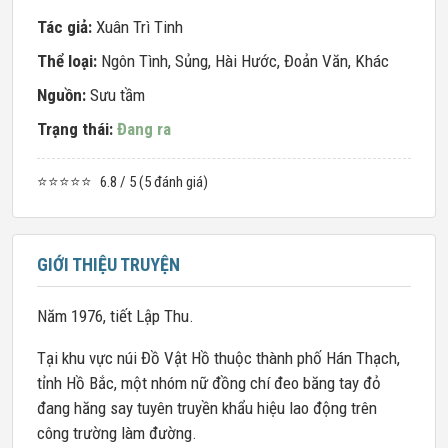
Tác giả:
Xuân Trì Tinh
Thể loại:
Ngôn Tình
,
Sủng
,
Hài Hước
,
Đoản Văn
,
Khác
Nguồn:
Sưu tầm
Trạng thái:
Đang ra
⭐⭐⭐⭐⭐
6.8 / 5 (5 đánh giá)
GIỚI THIỆU TRUYỆN
Năm 1976, tiết Lập Thu.
Tại khu vực núi Đồ Vật Hồ thuộc thành phố Hán Thạch,
tỉnh Hồ Bắc, một nhóm nữ đồng chí đeo băng tay đỏ
đang hăng say tuyên truyền khẩu hiệu lao động trên
công trường làm đường.