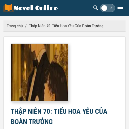
Novel Online
🔍
☽
☀
Trang chủ
/
Thập Niên 70: Tiểu Hoa Yêu Của Đoàn Trưởng
THẬP NIÊN 70: TIỂU HOA YÊU CỦA
ĐOÀN TRƯỞNG