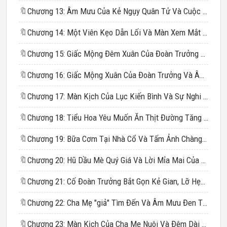
🔖
Chương 13: Âm Mưu Của Kẻ Ngụy Quân Tử Và Cuộc Gặp Gỡ Tình Cờ
🔖
Chương 14: Một Viên Kẹo Dẫn Lối Và Màn Xem Mắt Bất Đắc Dĩ Của Đoàn Trưởng Cố
🔖
Chương 15: Giấc Mộng Đêm Xuân Của Đoàn Trưởng Mặt Lạnh
🔖
Chương 16: Giấc Mộng Xuân Của Đoàn Trưởng Và Âm Mưu Trên Núi
🔖
Chương 17: Màn Kịch Của Lục Kiến Bình Và Sự Nghi Ngờ Của Cố Văn Sơn
🔖
Chương 18: Tiểu Hoa Yêu Muốn Ăn Thịt Đường Tăng Và Kế Hoạch "nước Chấm"
🔖
Chương 19: Bữa Cơm Tại Nhà Cổ Và Tấm Ảnh Chàng Quân Nhân Trẻ
🔖
Chương 20: Hũ Dầu Mè Quý Giá Và Lời Mỉa Mai Của Bí Thư Trâu
🔖
Chương 21: Cố Đoàn Trưởng Bắt Gọn Kẻ Gian, Lỡ Hẹn Với Giai Nhân
🔖
Chương 22: Cha Mẹ "giả" Tìm Đến Và Âm Mưu Đen Tối
🔖
Chương 23: Màn Kịch Của Cha Mẹ Nuôi Và Đêm Dài Tại Khu Thanh Niên Trí Thức