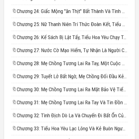
🔖
Chương 24: Giấc Mộng "ăn Thịt" Bất Thành Và Tình Đoàn Kết Của Các Cô Gái
🔖
Chương 25: Nữ Thanh Niên Trí Thức Đoàn Kết, Tiểu Hoa Yêu Vạch Trần Âm Mưu
🔖
Chương 26: Kế Sách Bị Lật Tẩy, Tiểu Hoa Yêu Chạy Trốn Cầu Cứu
🔖
Chương 27: Nước Cờ Mạo Hiểm, Tự Nhận Là Người Của Đoàn Trưởng Cố
🔖
Chương 28: Mẹ Chồng Tương Lai Ra Tay, Một Cuộc Điện Thoại Định Càn Khôn
🔖
Chương 29: Tuyết Lở Bất Ngờ, Mẹ Chồng Đối Đầu Kẻ Xấu
🔖
Chương 30: Mẹ Chồng Tương Lai Ra Mặt Bảo Vệ Tiểu Hoa Yêu
🔖
Chương 31: Mẹ Chồng Tương Lai Ra Tay Và Tin Đồn Tình Ái
🔖
Chương 32: Tình Địch Dò La Và Chuyến Đi Bất Ổn Của Tiểu Hoa Yêu
🔖
Chương 33: Tiểu Hoa Yêu Lạc Lõng Và Kẻ Buôn Người Xui Xẻo