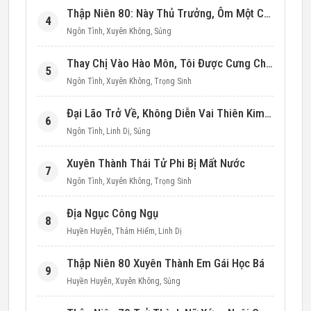
Thập Niên 80: Này Thủ Trưởng, Ôm Một Cái Đi!
4
Ngôn Tình
,
Xuyên Không
,
Sủng
Thay Chị Vào Hào Môn, Tôi Được Cưng Chiều Hết Mực (Thập Niên 90)
5
Ngôn Tình
,
Xuyên Không
,
Trọng Sinh
Đại Lão Trở Về, Không Diễn Vai Thiên Kim Giả Nữa
6
Ngôn Tình
,
Linh Dị
,
Sủng
Xuyên Thành Thái Tử Phi Bị Mất Nước
7
Ngôn Tình
,
Xuyên Không
,
Trọng Sinh
Địa Ngục Công Ngụ
8
Huyền Huyễn
,
Thám Hiểm
,
Linh Dị
Thập Niên 80 Xuyên Thành Em Gái Học Bá
9
Huyền Huyễn
,
Xuyên Không
,
Sủng