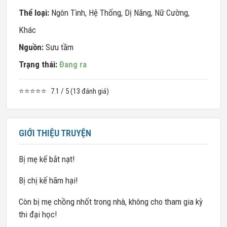
Thể loại:
Ngôn Tình
,
Hệ Thống
,
Dị Năng
,
Nữ Cường
,
Khác
Nguồn:
Sưu tầm
Trạng thái:
Đang ra
⭐⭐⭐⭐⭐
7.1 / 5 (13 đánh giá)
GIỚI THIỆU TRUYỆN
Bị mẹ kế bắt nạt!
Bị chị kế hãm hại!
Còn bị mẹ chồng nhốt trong nhà, không cho tham gia kỳ
thi đại học!