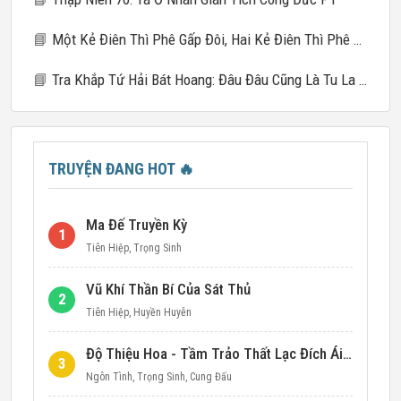
📘
Một Kẻ Điên Thì Phê Gấp Đôi, Hai Kẻ Điên Thì Phê Gấp Mười
📘
Tra Khắp Tứ Hải Bát Hoang: Đâu Đâu Cũng Là Tu La Tràng
TRUYỆN ĐANG HOT
🔥
Ma Đế Truyền Kỳ
1
Tiên Hiệp
,
Trọng Sinh
Vũ Khí Thần Bí Của Sát Thủ
2
Tiên Hiệp
,
Huyền Huyễn
Độ Thiệu Hoa - Tầm Trảo Thất Lạc Đích Ái Tình
3
Ngôn Tình
,
Trọng Sinh
,
Cung Đấu