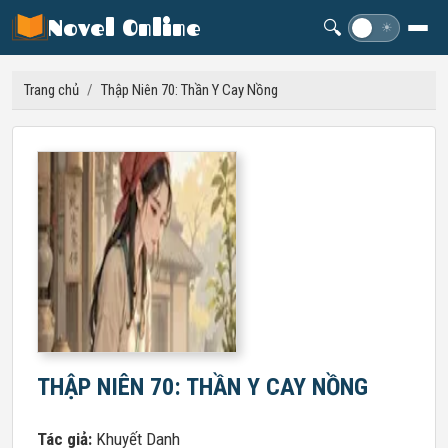
Novel Online
🔍
☽
☀
Trang chủ
/
Thập Niên 70: Thần Y Cay Nồng
THẬP NIÊN 70: THẦN Y CAY NỒNG
Tác giả:
Khuyết Danh