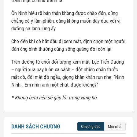
tránh mặt cô như tránh tà.
Ôn Ninh hiểu rõ bản thân không được chào đón, cũng
chẳng có ý làm phiền, càng không muốn dây dưa với vị
dưỡng ca lạnh lùng ấy.
Cho đến khi cô bắt đầu đi xem mắt, định chọn một người
đàn ông bình thường cùng sống quãng đời còn lại.
Trên đường từ chối đối tượng xem mắt, Lục Tiến Dương
– người xưa nay luôn xa cách – đột nhiên chắn trước
mặt cô, đôi mắt đỏ ngầu, giọng khàn khàn run nhẹ: “Ninh
Ninh… Em nhìn anh một chút, được không?”
* Không beta nên sẽ gặp lỗi trong xưng hô
DANH SÁCH CHƯƠNG
Chương đầu
Mới nhất