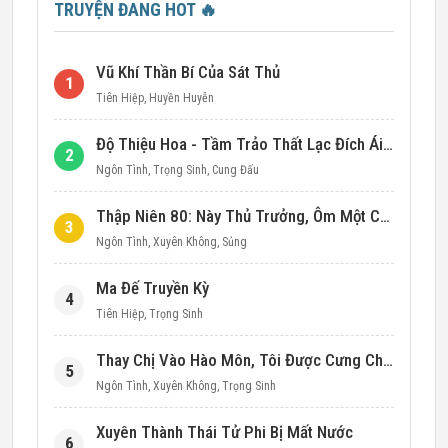
TRUYỆN ĐANG HOT
🔥
Vũ Khí Thần Bí Của Sát Thủ
1
Tiên Hiệp
,
Huyền Huyễn
Độ Thiệu Hoa - Tầm Trảo Thất Lạc Đích Ái Tình
2
Ngôn Tình
,
Trọng Sinh
,
Cung Đấu
Thập Niên 80: Này Thủ Trưởng, Ôm Một Cái Đi!
3
Ngôn Tình
,
Xuyên Không
,
Sủng
Ma Đế Truyền Kỳ
4
Tiên Hiệp
,
Trọng Sinh
Thay Chị Vào Hào Môn, Tôi Được Cưng Chiều Hết Mực (Thập Niên 90)
5
Ngôn Tình
,
Xuyên Không
,
Trọng Sinh
Xuyên Thành Thái Tử Phi Bị Mất Nước
6