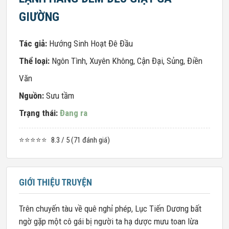
GIƯỜNG
Tác giả:
Hướng Sinh Hoạt Đê Đầu
Thể loại:
Ngôn Tình
,
Xuyên Không
,
Cận Đại
,
Sủng
,
Điền
Văn
Nguồn:
Sưu tầm
Trạng thái:
Đang ra
⭐⭐⭐⭐⭐
8.3 / 5 (71 đánh giá)
GIỚI THIỆU TRUYỆN
Trên chuyến tàu về quê nghỉ phép, Lục Tiến Dương bất
ngờ gặp một cô gái bị người ta hạ dược mưu toan lừa