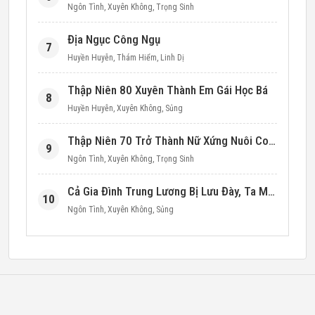
Ngôn Tình
,
Xuyên Không
,
Trọng Sinh
Địa Ngục Công Ngụ
7
Huyền Huyễn
,
Thám Hiểm
,
Linh Dị
Thập Niên 80 Xuyên Thành Em Gái Học Bá
8
Huyền Huyễn
,
Xuyên Không
,
Sủng
Thập Niên 70 Trở Thành Nữ Xứng Nuôi Con Làm Giàu
9
Ngôn Tình
,
Xuyên Không
,
Trọng Sinh
Cả Gia Đình Trung Lương Bị Lưu Đày, Ta Mang Không Gian Cứu Cả Nhà
10
Ngôn Tình
,
Xuyên Không
,
Sủng