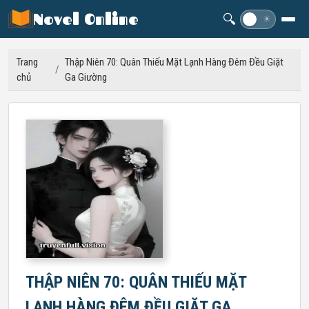
Novel Online
🔍
☽
☀
Trang
Thập Niên 70: Quân Thiếu Mặt Lạnh Hàng Đêm Đều Giặt
/
chủ
Ga Giường
THẬP NIÊN 70: QUÂN THIẾU MẶT
LẠNH HÀNG ĐÊM ĐỀU GIẶT GA