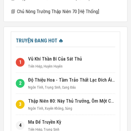
📘
Chủ Nông Trường Thập Niên 70 [Hệ Thống]
TRUYỆN ĐANG HOT
🔥
Vũ Khí Thần Bí Của Sát Thủ
1
Tiên Hiệp
,
Huyền Huyễn
Độ Thiệu Hoa - Tầm Trảo Thất Lạc Đích Ái Tình
2
Ngôn Tình
,
Trọng Sinh
,
Cung Đấu
Thập Niên 80: Này Thủ Trưởng, Ôm Một Cái Đi!
3
Ngôn Tình
,
Xuyên Không
,
Sủng
Ma Đế Truyền Kỳ
4
Tiên Hiệp
,
Trọng Sinh