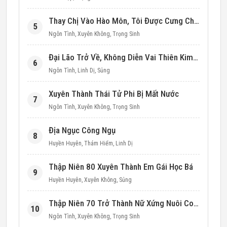
Thay Chị Vào Hào Môn, Tôi Được Cưng Chiều Hết Mực (Thập Niên 90)
5
Ngôn Tình
,
Xuyên Không
,
Trọng Sinh
Đại Lão Trở Về, Không Diễn Vai Thiên Kim Giả Nữa
6
Ngôn Tình
,
Linh Dị
,
Sủng
Xuyên Thành Thái Tử Phi Bị Mất Nước
7
Ngôn Tình
,
Xuyên Không
,
Trọng Sinh
Địa Ngục Công Ngụ
8
Huyền Huyễn
,
Thám Hiểm
,
Linh Dị
Thập Niên 80 Xuyên Thành Em Gái Học Bá
9
Huyền Huyễn
,
Xuyên Không
,
Sủng
Thập Niên 70 Trở Thành Nữ Xứng Nuôi Con Làm Giàu
10
Ngôn Tình
,
Xuyên Không
,
Trọng Sinh