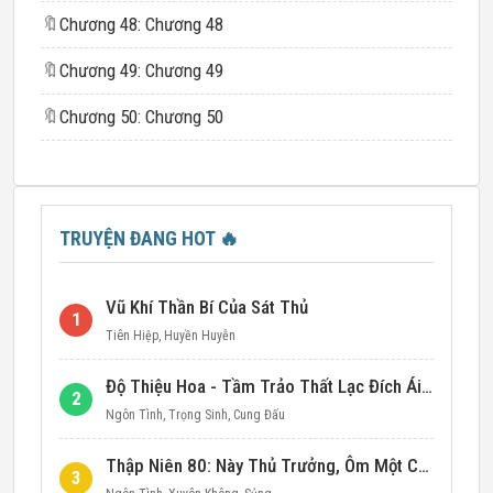
🔖
Chương 48: Chương 48
🔖
Chương 49: Chương 49
🔖
Chương 50: Chương 50
TRUYỆN ĐANG HOT
🔥
Vũ Khí Thần Bí Của Sát Thủ
1
Tiên Hiệp
,
Huyền Huyễn
Độ Thiệu Hoa - Tầm Trảo Thất Lạc Đích Ái Tình
2
Ngôn Tình
,
Trọng Sinh
,
Cung Đấu
Thập Niên 80: Này Thủ Trưởng, Ôm Một Cái Đi!
3