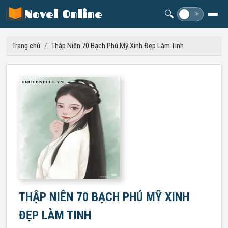
Novel Online
🔍
☽
☀
Trang chủ
/
Thập Niên 70 Bạch Phú Mỹ Xinh Đẹp Làm Tinh
THẬP NIÊN 70 BẠCH PHÚ MỸ XINH
ĐẸP LÀM TINH