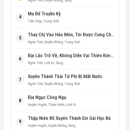
Ngôn Tình
,
Xuyên Không
,
Sủng
Ma Đế Truyền Kỳ
4
Tiên Hiệp
,
Trọng Sinh
Thay Chị Vào Hào Môn, Tôi Được Cưng Chiều Hết Mực (Thập Niên 90)
5
Ngôn Tình
,
Xuyên Không
,
Trọng Sinh
Đại Lão Trở Về, Không Diễn Vai Thiên Kim Giả Nữa
6
Ngôn Tình
,
Linh Dị
,
Sủng
Xuyên Thành Thái Tử Phi Bị Mất Nước
7
Ngôn Tình
,
Xuyên Không
,
Trọng Sinh
Địa Ngục Công Ngụ
8
Huyền Huyễn
,
Thám Hiểm
,
Linh Dị
Thập Niên 80 Xuyên Thành Em Gái Học Bá
9
Huyền Huyễn
,
Xuyên Không
,
Sủng