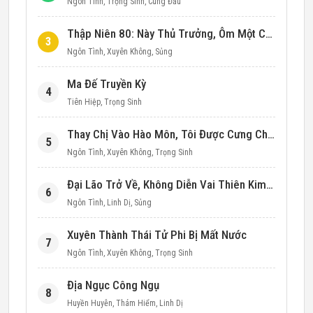
Ngôn Tình
,
Trọng Sinh
,
Cung Đấu
Thập Niên 80: Này Thủ Trưởng, Ôm Một Cái Đi!
3
Ngôn Tình
,
Xuyên Không
,
Sủng
Ma Đế Truyền Kỳ
4
Tiên Hiệp
,
Trọng Sinh
Thay Chị Vào Hào Môn, Tôi Được Cưng Chiều Hết Mực (Thập Niên 90)
5
Ngôn Tình
,
Xuyên Không
,
Trọng Sinh
Đại Lão Trở Về, Không Diễn Vai Thiên Kim Giả Nữa
6
Ngôn Tình
,
Linh Dị
,
Sủng
Xuyên Thành Thái Tử Phi Bị Mất Nước
7
Ngôn Tình
,
Xuyên Không
,
Trọng Sinh
Địa Ngục Công Ngụ
8
Huyền Huyễn
,
Thám Hiểm
,
Linh Dị