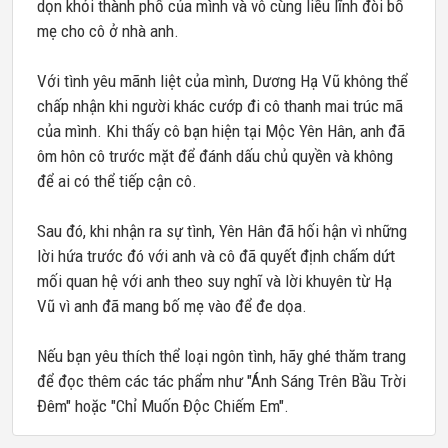
dọn khỏi thành phố của mình và vô cùng liều lĩnh đòi bố
mẹ cho cô ở nhà anh.
Với tình yêu mãnh liệt của mình, Dương Hạ Vũ không thể
chấp nhận khi người khác cướp đi cô thanh mai trúc mã
của mình. Khi thấy cô bạn hiện tại Mộc Yên Hân, anh đã
ôm hôn cô trước mặt để đánh dấu chủ quyền và không
để ai có thể tiếp cận cô.
Sau đó, khi nhận ra sự tình, Yên Hân đã hối hận vì những
lời hứa trước đó với anh và cô đã quyết định chấm dứt
mối quan hệ với anh theo suy nghĩ và lời khuyên từ Hạ
Vũ vì anh đã mang bố mẹ vào để đe dọa.
Nếu bạn yêu thích thể loại ngôn tình, hãy ghé thăm trang
để đọc thêm các tác phẩm như "Ánh Sáng Trên Bầu Trời
Đêm" hoặc "Chỉ Muốn Độc Chiếm Em".