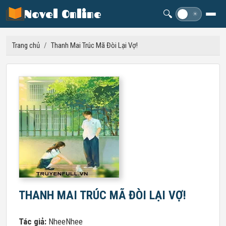
Novel Online
🔍
☽
☀
Trang chủ
/
Thanh Mai Trúc Mã Đòi Lại Vợ!
THANH MAI TRÚC MÃ ĐÒI LẠI VỢ!
Tác giả:
NheeNhee