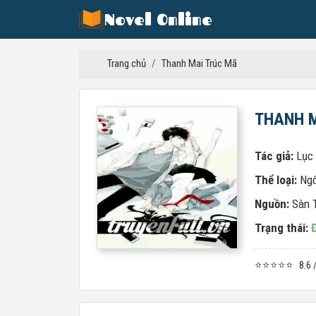
Novel Online
Trang chủ
/
Thanh Mai Trúc Mã
THANH 
Tác giả:
Lục
Thể loại:
Ngô
Nguồn:
Sàn 
Trạng thái:
⭐⭐⭐⭐⭐
8.6 