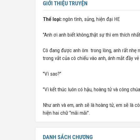
GIỚI THIỆU TRUYỆN
Thể loại:
ngôn tình, sủng, hiện đại HE
"Anh ơi anh biết không,thật sự thì em thích nhấ
Cô đang được anh ôm trong lòng, anh rất nhẹ 
trong vắt của cô chiếu vào anh, ánh mắt đầy vẻ
"Vì sao?"
"Vì kết thúc luôn có hậu, hoàng tử và công chú
Như anh và em, anh sẽ là hoàng tử, em sẽ là c
hiện hai chữ "mãi mãi".
DANH SÁCH CHƯƠNG