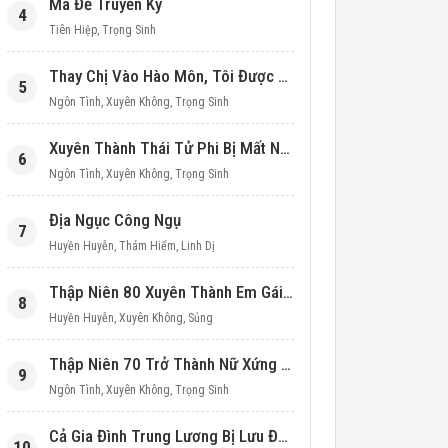
Ma Đế Truyền Kỳ
4
Tiên Hiệp
,
Trọng Sinh
Thay Chị Vào Hào Môn, Tôi Được Cưng Chiều Hết Mực (Thập Niên 90)
5
Ngôn Tình
,
Xuyên Không
,
Trọng Sinh
Xuyên Thành Thái Tử Phi Bị Mất Nước
6
Ngôn Tình
,
Xuyên Không
,
Trọng Sinh
Địa Ngục Công Ngụ
7
Huyền Huyễn
,
Thám Hiểm
,
Linh Dị
Thập Niên 80 Xuyên Thành Em Gái Học Bá
8
Huyền Huyễn
,
Xuyên Không
,
Sủng
Thập Niên 70 Trở Thành Nữ Xứng Nuôi Con Làm Giàu
9
Ngôn Tình
,
Xuyên Không
,
Trọng Sinh
Cả Gia Đình Trung Lương Bị Lưu Đày, Ta Mang Không Gian Cứu Cả Nhà
10