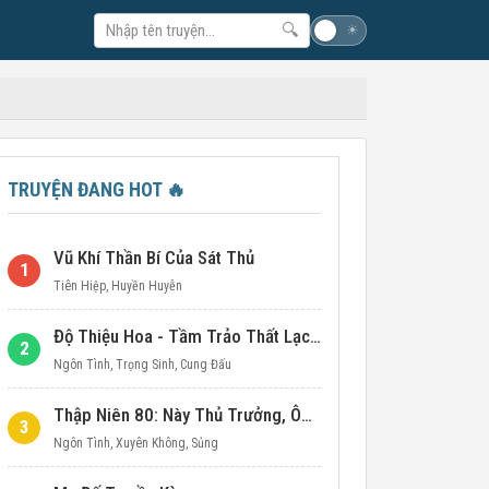
🔍
☽
☀
TRUYỆN ĐANG HOT
🔥
Vũ Khí Thần Bí Của Sát Thủ
1
Tiên Hiệp
,
Huyền Huyễn
Độ Thiệu Hoa - Tầm Trảo Thất Lạc Đích Ái Tình
2
Ngôn Tình
,
Trọng Sinh
,
Cung Đấu
Thập Niên 80: Này Thủ Trưởng, Ôm Một Cái Đi!
3
Ngôn Tình
,
Xuyên Không
,
Sủng