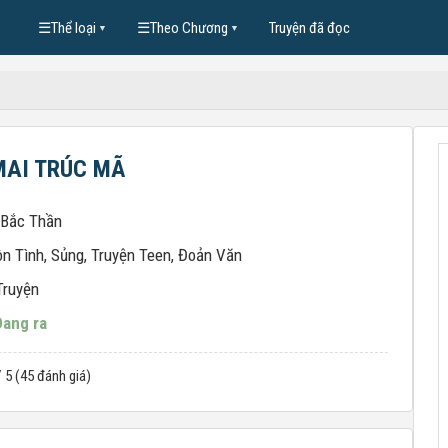
☰
Thể loại
☰
Theo Chương
Truyện đã đọc
▼
▼
MAI TRÚC MÃ
 Bắc Thần
n Tình
,
Sủng
,
Truyện Teen
,
Đoản Văn
Truyện
Đang ra
/ 5 (45 đánh giá)