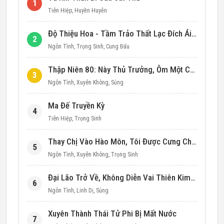
1
Tiên Hiệp
,
Huyền Huyễn
Độ Thiệu Hoa - Tầm Trảo Thất Lạc Đích Ái Tình
2
Ngôn Tình
,
Trọng Sinh
,
Cung Đấu
Thập Niên 80: Này Thủ Trưởng, Ôm Một Cái Đi!
3
Ngôn Tình
,
Xuyên Không
,
Sủng
Ma Đế Truyền Kỳ
4
Tiên Hiệp
,
Trọng Sinh
Thay Chị Vào Hào Môn, Tôi Được Cưng Chiều Hết Mực (Thập Niên 90)
5
Ngôn Tình
,
Xuyên Không
,
Trọng Sinh
Đại Lão Trở Về, Không Diễn Vai Thiên Kim Giả Nữa
6
Ngôn Tình
,
Linh Dị
,
Sủng
Xuyên Thành Thái Tử Phi Bị Mất Nước
7