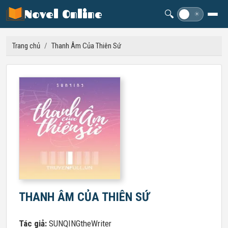
Novel Online
🔍
☽
☀
Trang chủ
/
Thanh Âm Của Thiên Sứ
THANH ÂM CỦA THIÊN SỨ
Tác giả:
SUNQINGtheWriter