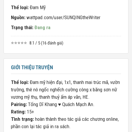
Thể loại:
Đam Mỹ
Nguồn:
wattpad.com/user/SUNQINGtheWriter
Trạng thái:
Đang ra
⭐⭐⭐⭐⭐
8.1 / 5 (16 đánh giá)
GIỚI THIỆU TRUYỆN
Thể loại:
Đam mỹ hiện đại, 1x1, thanh mai trúc mã, vườn
trường, thê nô ngốc nghếch cường công x băng sơn nữ
vương mỹ thụ, thanh thuỷ ấm áp văn, HE.
Pairing:
Tống Dĩ Khang ♥ Quách Mạch An.
Rating:
15+
Tình trạng:
hoàn thành theo tác giả các chương online,
phần con lại tác giả in ra sách.