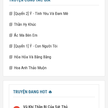
📘
[Quyển 2] Ý - Tình Yêu Và Đam Mê
📘
Thần Hy Khúc
📘
Ác Ma Bên Em
📘
[Quyển 1] Ý - Con Người Tôi
📘
Hỏa Hỏa Và Băng Băng
📘
Hoa Anh Thảo Muộn
TRUYỆN ĐANG HOT
🔥
Vũ Khí Thần Bí Của Sát Thủ