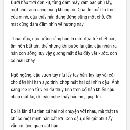
Dưới bầu trời đen kịt, từng đám mây xám bao phủ lấy,
một chút ánh sáng cũng không có. Qua đôi mắt to tròn
của mình, cậu thấy hắn đang đứng sững một chỗ, đôi
mắt cũng đăm đăm nhìn về hướng này.
Thoạt đầu, cậu tưởng rằng hắn là một đứa trẻ chết oan,
âm hồn bất tán, thế nhưng khi bước lại gần, cậu nhận ra
hắn còn sống, tuy vậy gương mặt đều đầy vết xước, còn
có máu chảy.
Ngỡ ngàng, cậu vươn tay níu lấy tay hắn, lay lay vài cái
cho đến khi hắn sực tỉnh, chớp mắt hai cái nhìn cậu. Ánh
sáng loé lên từ viên đá thuỷ tinh trên cổ hắn khiến cậu
nheo mắt lại, rồi cậu nghe thấy hắn nói, giúp tôi.
Đó là lần đầu tiên cả hai nói chuyện với nhau, mà thật ra
chỉ có một mình hắn cất lời. Còn cậu, đến giờ phút ấy
vẫn im lặng quan sát hắn.