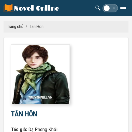
Novel Online
🔍
☽
☀
Trang chủ
/
Tân Hôn
TÂN HÔN
Tác giả:
Dạ Phong Khởi