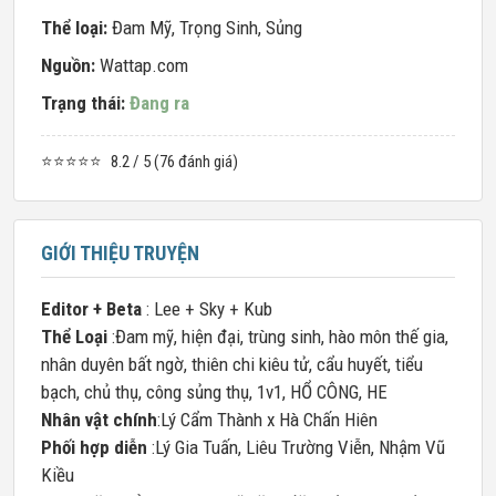
Thể loại:
Đam Mỹ
,
Trọng Sinh
,
Sủng
Nguồn:
Wattap.com
Trạng thái:
Đang ra
⭐⭐⭐⭐⭐
8.2 / 5 (76 đánh giá)
GIỚI THIỆU TRUYỆN
Editor + Beta
: Lee + Sky + Kub
Thể Loại
:Đam mỹ, hiện đại, trùng sinh, hào môn thế gia,
nhân duyên bất ngờ, thiên chi kiêu tử, cẩu huyết, tiểu
bạch, chủ thụ, công sủng thụ, 1v1, HỔ CÔNG, HE
Nhân vật chính
:Lý Cẩm Thành x Hà Chấn Hiên
Phối hợp diễn
:Lý Gia Tuấn, Liêu Trường Viễn, Nhậm Vũ
Kiều