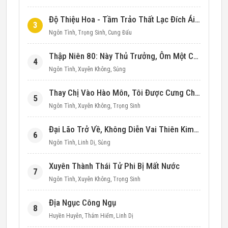
Độ Thiệu Hoa - Tầm Trảo Thất Lạc Đích Ái Tình
3
Ngôn Tình
,
Trọng Sinh
,
Cung Đấu
Thập Niên 80: Này Thủ Trưởng, Ôm Một Cái Đi!
4
Ngôn Tình
,
Xuyên Không
,
Sủng
Thay Chị Vào Hào Môn, Tôi Được Cưng Chiều Hết Mực (Thập Niên 90)
5
Ngôn Tình
,
Xuyên Không
,
Trọng Sinh
Đại Lão Trở Về, Không Diễn Vai Thiên Kim Giả Nữa
6
Ngôn Tình
,
Linh Dị
,
Sủng
Xuyên Thành Thái Tử Phi Bị Mất Nước
7
Ngôn Tình
,
Xuyên Không
,
Trọng Sinh
Địa Ngục Công Ngụ
8
Huyền Huyễn
,
Thám Hiểm
,
Linh Dị