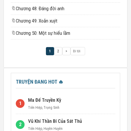
🔖
Chương 48: Đáng đời anh
🔖
Chương 49: Xoắn xuýt
🔖
Chương 50: Một sự hiểu lầm
1
2
>
TRUYỆN ĐANG HOT
🔥
Ma Đế Truyền Kỳ
1
Tiên Hiệp
,
Trọng Sinh
Vũ Khí Thần Bí Của Sát Thủ
2
Tiên Hiệp
,
Huyền Huyễn