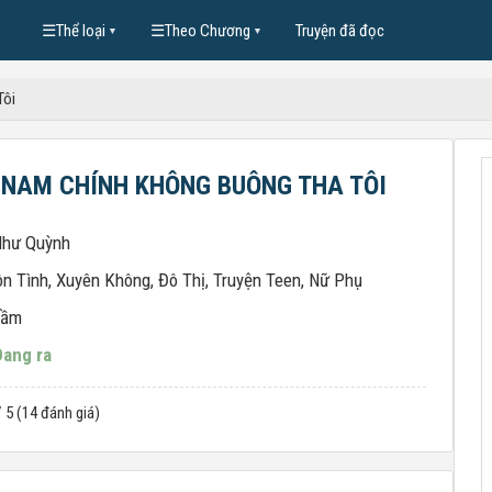
☰
Thể loại
☰
Theo Chương
Truyện đã đọc
▼
▼
Tôi
 NAM CHÍNH KHÔNG BUÔNG THA TÔI
Như Quỳnh
n Tình
,
Xuyên Không
,
Đô Thị
,
Truyện Teen
,
Nữ Phụ
tầm
Đang ra
/ 5 (14 đánh giá)