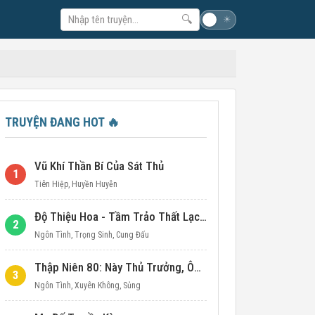
🔍
☽
☀
TRUYỆN ĐANG HOT
🔥
Vũ Khí Thần Bí Của Sát Thủ
1
Tiên Hiệp
,
Huyền Huyễn
Độ Thiệu Hoa - Tầm Trảo Thất Lạc Đích Ái Tình
2
Ngôn Tình
,
Trọng Sinh
,
Cung Đấu
Thập Niên 80: Này Thủ Trưởng, Ôm Một Cái Đi!
3
Ngôn Tình
,
Xuyên Không
,
Sủng