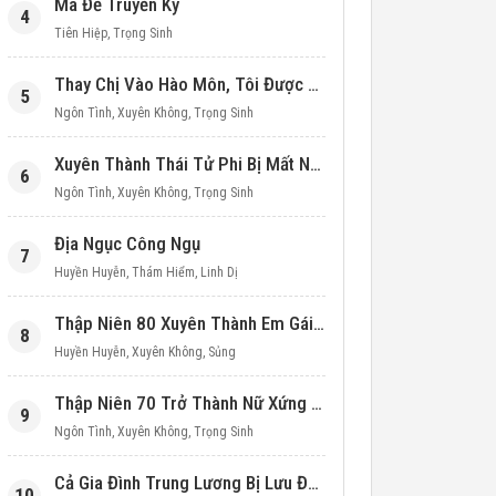
Ma Đế Truyền Kỳ
4
Tiên Hiệp
,
Trọng Sinh
Thay Chị Vào Hào Môn, Tôi Được Cưng Chiều Hết Mực (Thập Niên 90)
5
Ngôn Tình
,
Xuyên Không
,
Trọng Sinh
Xuyên Thành Thái Tử Phi Bị Mất Nước
6
Ngôn Tình
,
Xuyên Không
,
Trọng Sinh
Địa Ngục Công Ngụ
7
Huyền Huyễn
,
Thám Hiểm
,
Linh Dị
Thập Niên 80 Xuyên Thành Em Gái Học Bá
8
Huyền Huyễn
,
Xuyên Không
,
Sủng
Thập Niên 70 Trở Thành Nữ Xứng Nuôi Con Làm Giàu
9
Ngôn Tình
,
Xuyên Không
,
Trọng Sinh
Cả Gia Đình Trung Lương Bị Lưu Đày, Ta Mang Không Gian Cứu Cả Nhà
10