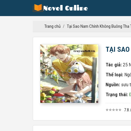
Novel Online
Trang chủ
/
Tại Sao Nam Chính Không Buông Tha 
TẠI SAO
Tác giả:
25 
Thể loại:
Ngô
Nguồn:
sưu 
Trạng thái:
⭐⭐⭐⭐⭐
7.8 