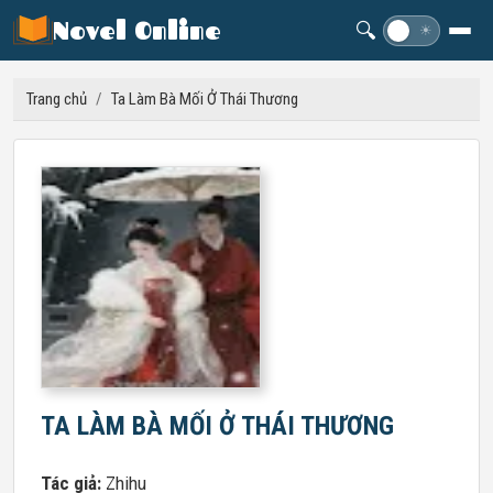
Novel Online
🔍
☽
☀
Trang chủ
/
Ta Làm Bà Mối Ở Thái Thương
TA LÀM BÀ MỐI Ở THÁI THƯƠNG
Tác giả:
Zhihu