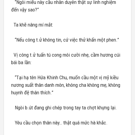
“Ngôi miếu này cầu nhân duyên thật sự linh nghiệm
đến vậy sao?”
Ta khẽ nâng mí mắt:
“Nếu công t.ử không tin, cứ việc thử khấn một phen.”
Vị công t.ử tuấn tú cong môi cười nhẹ, cầm hương cúi
bái ba lần:
“Tại hạ tên Hứa Khinh Chu, muốn cầu một vị mỹ kiều
nương xuất thân danh môn, không cha không mẹ, không
huynh đệ thân thích.”
Ngòi b.út đang ghi chép trong tay ta chợt khựng lại.
Yêu cầu chọn thân này… thật quá mức hà khắc.