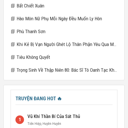
📘
Bất Chiết Xuân
📘
Hào Môn Nữ Phụ Mỗi Ngày Đều Muốn Ly Hôn
📘
Phù Thanh Sơn
📘
Khi Kẻ Bị Vạn Người Ghét Lộ Thân Phận Yêu Qua Mạng
📘
Tiêu Không Quyết
📘
Trọng Sinh Về Thập Niên 80: Bác Sĩ Tô Oanh Tạc Khắp Nơi
TRUYỆN ĐANG HOT
🔥
Vũ Khí Thần Bí Của Sát Thủ
1
Tiên Hiệp
,
Huyền Huyễn