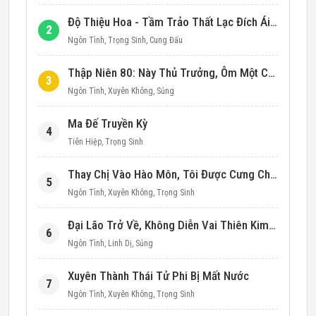
Độ Thiệu Hoa - Tầm Trảo Thất Lạc Đích Ái Tình
2
Ngôn Tình
,
Trọng Sinh
,
Cung Đấu
Thập Niên 80: Này Thủ Trưởng, Ôm Một Cái Đi!
3
Ngôn Tình
,
Xuyên Không
,
Sủng
Ma Đế Truyền Kỳ
4
Tiên Hiệp
,
Trọng Sinh
Thay Chị Vào Hào Môn, Tôi Được Cưng Chiều Hết Mực (Thập Niên 90)
5
Ngôn Tình
,
Xuyên Không
,
Trọng Sinh
Đại Lão Trở Về, Không Diễn Vai Thiên Kim Giả Nữa
6
Ngôn Tình
,
Linh Dị
,
Sủng
Xuyên Thành Thái Tử Phi Bị Mất Nước
7
Ngôn Tình
,
Xuyên Không
,
Trọng Sinh