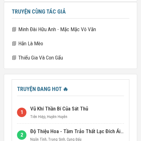
TRUYỆN CÙNG TÁC GIẢ
📘
Minh Đài Hữu Anh - Mặc Mặc Vô Văn
📘
Hắn Là Mèo
📘
Thiếu Gia Và Con Gấu
TRUYỆN ĐANG HOT
🔥
Vũ Khí Thần Bí Của Sát Thủ
1
Tiên Hiệp
,
Huyền Huyễn
Độ Thiệu Hoa - Tầm Trảo Thất Lạc Đích Ái Tình
2
Ngôn Tình
,
Trọng Sinh
,
Cung Đấu