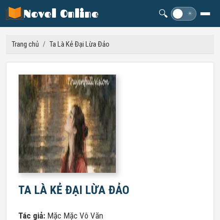
Novel Online
🔍
☽
☀
Trang chủ
/
Ta Là Kẻ Đại Lừa Đảo
TA LÀ KẺ ĐẠI LỪA ĐẢO
Tác giả:
Mặc Mặc Vô Văn