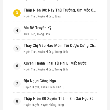
Thập Niên 80: Này Thủ Trưởng, Ôm Một Cái Đi!
3
Ngôn Tình
,
Xuyên Không
,
Sủng
Ma Đế Truyền Kỳ
4
Tiên Hiệp
,
Trọng Sinh
Thay Chị Vào Hào Môn, Tôi Được Cưng Chiều Hết Mực (Thập Niên 90)
5
Ngôn Tình
,
Xuyên Không
,
Trọng Sinh
Xuyên Thành Thái Tử Phi Bị Mất Nước
6
Ngôn Tình
,
Xuyên Không
,
Trọng Sinh
Địa Ngục Công Ngụ
7
Huyền Huyễn
,
Thám Hiểm
,
Linh Dị
Thập Niên 80 Xuyên Thành Em Gái Học Bá
8
Huyền Huyễn
,
Xuyên Không
,
Sủng