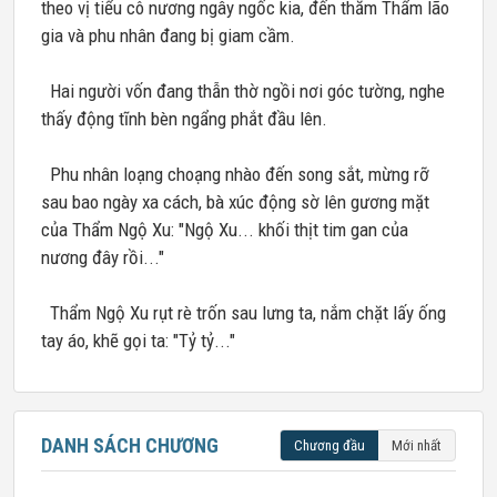
theo vị tiểu cô nương ngây ngốc kia, đến thăm Thẩm lão
gia và phu nhân đang bị giam cầm.
Hai người vốn đang thẫn thờ ngồi nơi góc tường, nghe
thấy động tĩnh bèn ngẩng phắt đầu lên.
Phu nhân loạng choạng nhào đến song sắt, mừng rỡ
sau bao ngày xa cách, bà xúc động sờ lên gương mặt
của Thẩm Ngộ Xu: "Ngộ Xu... khối thịt tim gan của
nương đây rồi..."
Thẩm Ngộ Xu rụt rè trốn sau lưng ta, nắm chặt lấy ống
tay áo, khẽ gọi ta: "Tỷ tỷ..."
DANH SÁCH CHƯƠNG
Chương đầu
Mới nhất