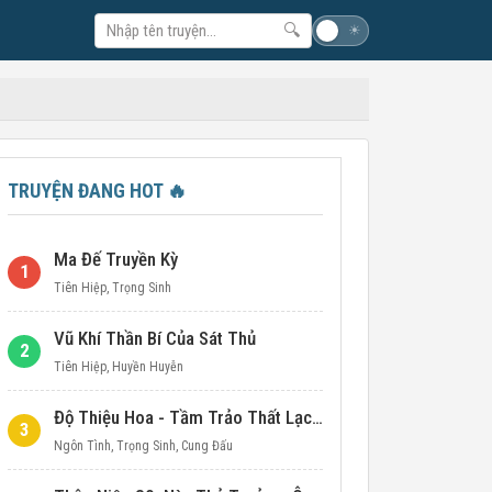
🔍
☽
☀
TRUYỆN ĐANG HOT
🔥
Ma Đế Truyền Kỳ
1
Tiên Hiệp
,
Trọng Sinh
Vũ Khí Thần Bí Của Sát Thủ
2
Tiên Hiệp
,
Huyền Huyễn
Độ Thiệu Hoa - Tầm Trảo Thất Lạc Đích Ái Tình
3
Ngôn Tình
,
Trọng Sinh
,
Cung Đấu