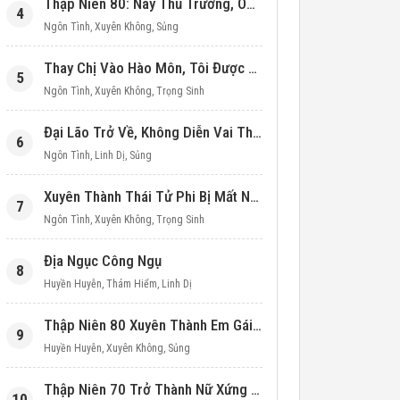
Thập Niên 80: Này Thủ Trưởng, Ôm Một Cái Đi!
4
Ngôn Tình
,
Xuyên Không
,
Sủng
Thay Chị Vào Hào Môn, Tôi Được Cưng Chiều Hết Mực (Thập Niên 90)
5
Ngôn Tình
,
Xuyên Không
,
Trọng Sinh
Đại Lão Trở Về, Không Diễn Vai Thiên Kim Giả Nữa
6
Ngôn Tình
,
Linh Dị
,
Sủng
Xuyên Thành Thái Tử Phi Bị Mất Nước
7
Ngôn Tình
,
Xuyên Không
,
Trọng Sinh
Địa Ngục Công Ngụ
8
Huyền Huyễn
,
Thám Hiểm
,
Linh Dị
Thập Niên 80 Xuyên Thành Em Gái Học Bá
9
Huyền Huyễn
,
Xuyên Không
,
Sủng
Thập Niên 70 Trở Thành Nữ Xứng Nuôi Con Làm Giàu
10