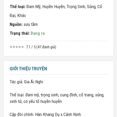
Thể loại:
Đam Mỹ
,
Huyền Huyễn
,
Trọng Sinh
,
Sủng
,
Cổ
Đại
,
Khác
Nguồn:
sưu tầm
Trạng thái:
Đang ra
⭐⭐⭐⭐⭐
7.1 / 5 (47 đánh giá)
GIỚI THIỆU TRUYỆN
Tác giả: Gia Ái Nghi
Thể loại: đam mỹ, trọng sinh, cung đình, cổ trang, sủng,
sinh tử, có yếu tố huyền huyễn
Cặp đôi chính: Hàn Khang Dụ x Cảnh Ninh