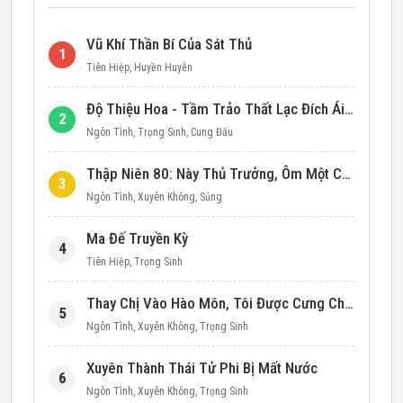
Vũ Khí Thần Bí Của Sát Thủ
1
Tiên Hiệp
,
Huyền Huyễn
Độ Thiệu Hoa - Tầm Trảo Thất Lạc Đích Ái Tình
2
Ngôn Tình
,
Trọng Sinh
,
Cung Đấu
Thập Niên 80: Này Thủ Trưởng, Ôm Một Cái Đi!
3
Ngôn Tình
,
Xuyên Không
,
Sủng
Ma Đế Truyền Kỳ
4
Tiên Hiệp
,
Trọng Sinh
Thay Chị Vào Hào Môn, Tôi Được Cưng Chiều Hết Mực (Thập Niên 90)
5
Ngôn Tình
,
Xuyên Không
,
Trọng Sinh
Xuyên Thành Thái Tử Phi Bị Mất Nước
6
Ngôn Tình
,
Xuyên Không
,
Trọng Sinh