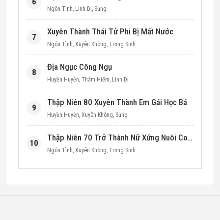
6
Ngôn Tình
,
Linh Dị
,
Sủng
Xuyên Thành Thái Tử Phi Bị Mất Nước
7
Ngôn Tình
,
Xuyên Không
,
Trọng Sinh
Địa Ngục Công Ngụ
8
Huyền Huyễn
,
Thám Hiểm
,
Linh Dị
Thập Niên 80 Xuyên Thành Em Gái Học Bá
9
Huyền Huyễn
,
Xuyên Không
,
Sủng
Thập Niên 70 Trở Thành Nữ Xứng Nuôi Con Làm Giàu
10
Ngôn Tình
,
Xuyên Không
,
Trọng Sinh