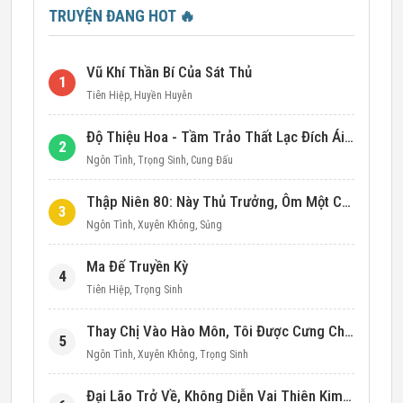
TRUYỆN ĐANG HOT
🔥
Vũ Khí Thần Bí Của Sát Thủ
1
Tiên Hiệp
,
Huyền Huyễn
Độ Thiệu Hoa - Tầm Trảo Thất Lạc Đích Ái Tình
2
Ngôn Tình
,
Trọng Sinh
,
Cung Đấu
Thập Niên 80: Này Thủ Trưởng, Ôm Một Cái Đi!
3
Ngôn Tình
,
Xuyên Không
,
Sủng
Ma Đế Truyền Kỳ
4
Tiên Hiệp
,
Trọng Sinh
Thay Chị Vào Hào Môn, Tôi Được Cưng Chiều Hết Mực (Thập Niên 90)
5
Ngôn Tình
,
Xuyên Không
,
Trọng Sinh
Đại Lão Trở Về, Không Diễn Vai Thiên Kim Giả Nữa