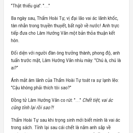
"Thật thiếu gia": "..."
Ba ngày sau, Thẩm Hoài Tự, vị đại lão vai ác lãnh khốc,
tàn nhẫn trong truyền thuyết, bất ngờ về nước! Anh trực
tiếp đưa cho Lâm Hướng Vãn một bản thỏa thuận kết
hôn.
Đối diện với người đàn ông trưởng thành, phong độ, anh
tuấn trước mặt, Lâm Hướng Vãn nhíu mày: "Chú à, chú là
ai?"
Ánh mắt âm lãnh của Thẩm Hoài Tự toát ra sự lạnh lẽo:
"Cậu không phải thích tôi sao?"
Đồng tử Lâm Hướng Vãn co rút: "..."
Chết tiệt, vai ác
cũng tỉnh lại rồi sao?!
Thẩm Hoài Tự sau khi trọng sinh mới biết mình là vai ác
trong sách. Tỉnh lại sau cái chết là năm anh sắp về