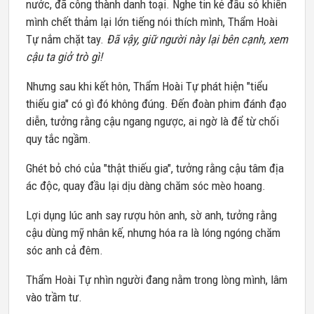
nước, đã công thành danh toại. Nghe tin kẻ đầu sỏ khiến
mình chết thảm lại lớn tiếng nói thích mình, Thẩm Hoài
Tự nắm chặt tay.
Đã vậy, giữ người này lại bên cạnh, xem
cậu ta giở trò gì!
Nhưng sau khi kết hôn, Thẩm Hoài Tự phát hiện "tiểu
thiếu gia" có gì đó không đúng. Đến đoàn phim đánh đạo
diễn, tưởng rằng cậu ngang ngược, ai ngờ là để từ chối
quy tắc ngầm.
Ghét bỏ chó của "thật thiếu gia", tưởng rằng cậu tâm địa
ác độc, quay đầu lại dịu dàng chăm sóc mèo hoang.
Lợi dụng lúc anh say rượu hôn anh, sờ anh, tưởng rằng
cậu dùng mỹ nhân kế, nhưng hóa ra là lóng ngóng chăm
sóc anh cả đêm.
Thẩm Hoài Tự nhìn người đang nằm trong lòng mình, lâm
vào trầm tư.