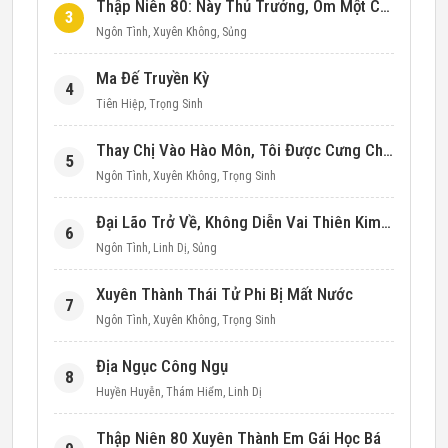
Thập Niên 80: Này Thủ Trưởng, Ôm Một Cái Đi!
3
Ngôn Tình
,
Xuyên Không
,
Sủng
Ma Đế Truyền Kỳ
4
Tiên Hiệp
,
Trọng Sinh
Thay Chị Vào Hào Môn, Tôi Được Cưng Chiều Hết Mực (Thập Niên 90)
5
Ngôn Tình
,
Xuyên Không
,
Trọng Sinh
Đại Lão Trở Về, Không Diễn Vai Thiên Kim Giả Nữa
6
Ngôn Tình
,
Linh Dị
,
Sủng
Xuyên Thành Thái Tử Phi Bị Mất Nước
7
Ngôn Tình
,
Xuyên Không
,
Trọng Sinh
Địa Ngục Công Ngụ
8
Huyền Huyễn
,
Thám Hiểm
,
Linh Dị
Thập Niên 80 Xuyên Thành Em Gái Học Bá