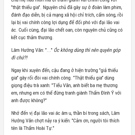
"thật thiếu gia". Nguyên chủ đã gây sự ở đoàn làm phim,
đánh đạo diễn, bị cả mạng xã hội chỉ trích, cấm sóng, rồi
lại bị vai chính công lợi dụng để đối phó với đại lão vai
ác. Cuối cùng, đại lão chết oan, còn nguyên chủ cũng có
kết cục thảm thương.
Lâm Hướng Vãn: "..."
Óc không dùng thì nên quyên góp
đi chứ?!
Ngay khi xuyên đến, cậu đang ở hiện trường "giả thiếu
gia" gây rối đòi vai chính công. "Thật thiếu gia" dùng
giọng điệu trà xanh: "Tiểu Vãn, anh biết ba mẹ thương
em, nhưng em có thể đừng tranh giành Thẩm Đình Ý với
anh được không?"
Nhớ đến vị đại lão vai ác âm u, thần bí trong sách, Lâm
Hướng Vãn chợt nảy ra ý kiến: "Cảm ơn, người tôi thích
tên là Thẩm Hoài Tự."