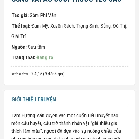
Tác giả:
Sầm Phi Vãn
Thể loại:
Đam Mỹ
,
Xuyên Sách
,
Trọng Sinh
,
Sủng
,
Đô Thị
,
Giải Trí
Nguồn:
Sưu tầm
Trạng thái:
Đang ra
⭐⭐⭐⭐⭐
7.4 / 5 (9 đánh giá)
GIỚI THIỆU TRUYỆN
Lâm Hướng Vãn xuyên vào một cuốn tiểu thuyết hào
môn cẩu huyết, cậu trở thành nhân vật "giả thiếu gia
thích làm màu", người đã dựa vào sự nuông chiều của
cha mẹ hào môn mà đi tranh giành vai chính công với