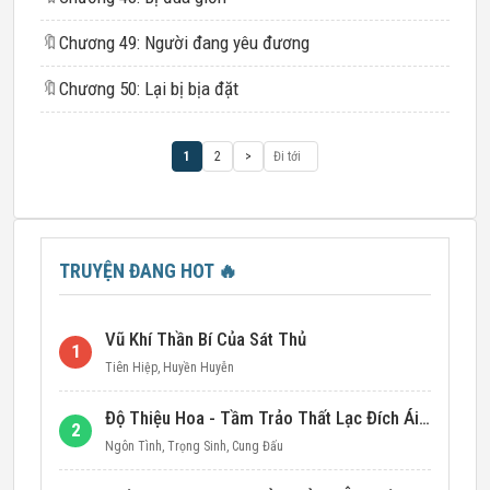
🔖
Chương 49: Người đang yêu đương
🔖
Chương 50: Lại bị bịa đặt
1
2
>
TRUYỆN ĐANG HOT
🔥
Vũ Khí Thần Bí Của Sát Thủ
1
Tiên Hiệp
,
Huyền Huyễn
Độ Thiệu Hoa - Tầm Trảo Thất Lạc Đích Ái Tình
2
Ngôn Tình
,
Trọng Sinh
,
Cung Đấu