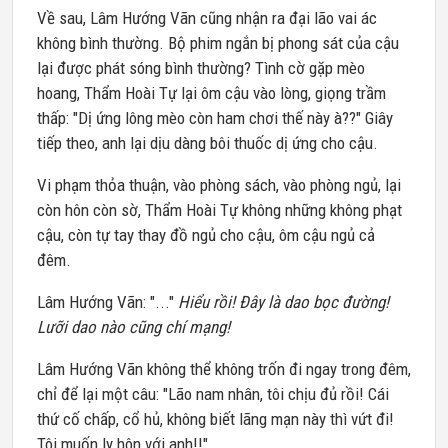
Về sau, Lâm Hướng Vãn cũng nhận ra đại lão vai ác
không bình thường. Bộ phim ngắn bị phong sát của cậu
lại được phát sóng bình thường? Tình cờ gặp mèo
hoang, Thẩm Hoài Tự lại ôm cậu vào lòng, giọng trầm
thấp: "Dị ứng lông mèo còn ham chơi thế này à??" Giây
tiếp theo, anh lại dịu dàng bôi thuốc dị ứng cho cậu.
Vi phạm thỏa thuận, vào phòng sách, vào phòng ngủ, lại
còn hôn còn sờ, Thẩm Hoài Tự không những không phạt
cậu, còn tự tay thay đồ ngủ cho cậu, ôm cậu ngủ cả
đêm.
Lâm Hướng Vãn: "..."
Hiểu rồi! Đây là dao bọc đường!
Lưỡi dao nào cũng chí mạng!
Lâm Hướng Vãn không thể không trốn đi ngay trong đêm,
chỉ để lại một câu: "Lão nam nhân, tôi chịu đủ rồi! Cái
thứ cố chấp, cổ hủ, không biết lãng mạn này thì vứt đi!
Tôi muốn ly hôn với anh!!"