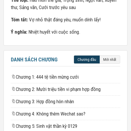
Thể loại:
Hào môn thế gia, Trọng sinh, Ngọt văn, Xuyên
thư, Sảng văn, Cưới trước yêu sau
Tóm tắt:
Vợ nhỏ thật đáng yêu, muốn dính lấy!
Ý nghĩa:
Nhiệt huyết với cuộc sống.
DANH SÁCH CHƯƠNG
Chương đầu
Mới nhất
🔖
Chương 1: 444 tệ tiền mừng cưới
🔖
Chương 2: Mười triệu tiền vi phạm hợp đồng
🔖
Chương 3: Hợp đồng hôn nhân
🔖
Chương 4: Không thêm Wechat sao?
🔖
Chương 5: Sinh vật thần kỳ 0129