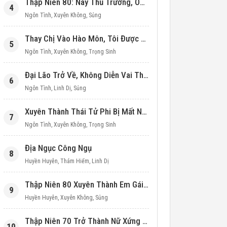
Thập Niên 80: Này Thủ Trưởng, Ôm Một Cái Đi!
4
Ngôn Tình
,
Xuyên Không
,
Sủng
Thay Chị Vào Hào Môn, Tôi Được Cưng Chiều Hết Mực (Thập Niên 90)
5
Ngôn Tình
,
Xuyên Không
,
Trọng Sinh
Đại Lão Trở Về, Không Diễn Vai Thiên Kim Giả Nữa
6
Ngôn Tình
,
Linh Dị
,
Sủng
Xuyên Thành Thái Tử Phi Bị Mất Nước
7
Ngôn Tình
,
Xuyên Không
,
Trọng Sinh
Địa Ngục Công Ngụ
8
Huyền Huyễn
,
Thám Hiểm
,
Linh Dị
Thập Niên 80 Xuyên Thành Em Gái Học Bá
9
Huyền Huyễn
,
Xuyên Không
,
Sủng
Thập Niên 70 Trở Thành Nữ Xứng Nuôi Con Làm Giàu
10