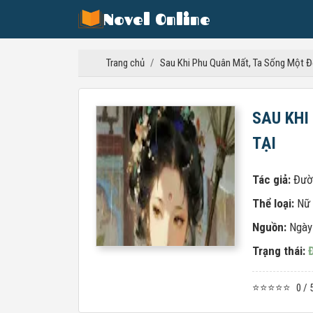
Novel Online
Trang chủ
/
Sau Khi Phu Quân Mất, Ta Sống Một Đờ
SAU KHI
TẠI
Tác giả:
Đườ
Thể loại:
Nữ
Nguồn:
Ngày
Trạng thái:
⭐⭐⭐⭐⭐
0 / 