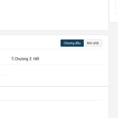
Chương đầu
Mới nhất
🔖
Chương 3: Hết