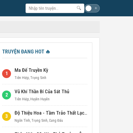
🔍
☽
☀
TRUYỆN ĐANG HOT
🔥
Ma Đế Truyền Kỳ
1
Tiên Hiệp
,
Trọng Sinh
Vũ Khí Thần Bí Của Sát Thủ
2
Tiên Hiệp
,
Huyền Huyễn
Độ Thiệu Hoa - Tầm Trảo Thất Lạc Đích Ái Tình
3
Ngôn Tình
,
Trọng Sinh
,
Cung Đấu