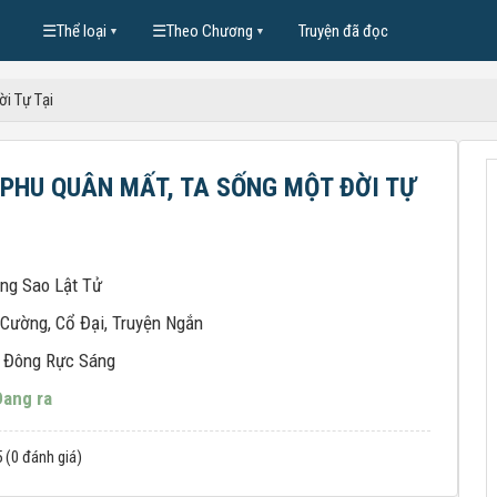
☰
Thể loại
☰
Theo Chương
Truyện đã đọc
▼
▼
i Tự Tại
 PHU QUÂN MẤT, TA SỐNG MỘT ĐỜI TỰ
ng Sao Lật Tử
 Cường
,
Cổ Đại
,
Truyện Ngắn
 Đông Rực Sáng
Đang ra
5 (0 đánh giá)