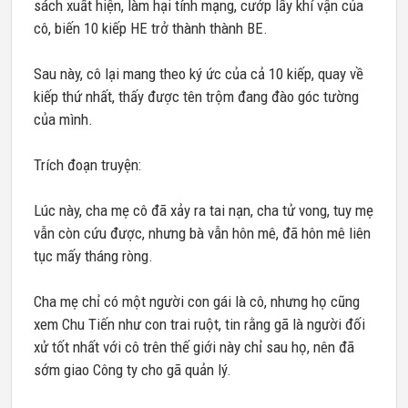
sách xuất hiện, làm hại tính mạng, cướp lấy khí vận của
cô, biến 10 kiếp HE trở thành thành BE.
Sau này, cô lại mang theo ký ức của cả 10 kiếp, quay về
kiếp thứ nhất, thấy được tên trộm đang đào góc tường
của mình.
Trích đoạn truyện:
Lúc này, cha mẹ cô đã xảy ra tai nạn, cha tử vong, tuy mẹ
vẫn còn cứu được, nhưng bà vẫn hôn mê, đã hôn mê liên
tục mấy tháng ròng.
Cha mẹ chỉ có một người con gái là cô, nhưng họ cũng
xem Chu Tiến như con trai ruột, tin rằng gã là người đối
xử tốt nhất với cô trên thế giới này chỉ sau họ, nên đã
sớm giao Công ty cho gã quản lý.