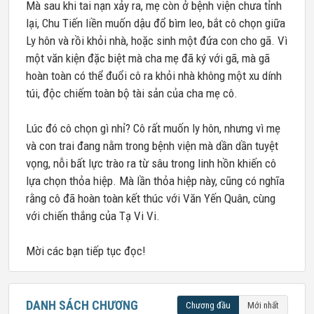
Mà sau khi tai nạn xảy ra, mẹ còn ở bệnh viện chưa tỉnh
lại, Chu Tiến liền muốn dậu đổ bìm leo, bắt cô chọn giữa
Ly hôn và rồi khỏi nhà, hoặc sinh một đứa con cho gã. Vì
một văn kiện đặc biệt mà cha mẹ đã ký với gã, mà gã
hoàn toàn có thể đuổi cô ra khỏi nhà không một xu dính
túi, độc chiếm toàn bộ tài sản của cha mẹ cô.
Lúc đó cô chọn gì nhỉ? Cô rất muốn ly hôn, nhưng vì mẹ
và con trai đang nằm trong bệnh viện mà dần dần tuyệt
vọng, nỗi bất lực trào ra từ sâu trong linh hồn khiến cô
lựa chọn thỏa hiệp. Mà lần thỏa hiệp này, cũng có nghĩa
rằng cô đã hoàn toàn kết thúc với Văn Yến Quân, cùng
với chiến thắng của Tạ Vi Vi.
Mời các bạn tiếp tục đọc!
DANH SÁCH CHƯƠNG
Chương đầu
Mới nhất