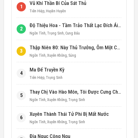
Vũ Khí Thần Bí Của Sát Thủ
1
Tiên Hiệp
,
Huyền Huyễn
Độ Thiệu Hoa - Tầm Trảo Thất Lạc Đích Ái Tình
2
Ngôn Tình
,
Trọng Sinh
,
Cung Đấu
Thập Niên 80: Này Thủ Trưởng, Ôm Một Cái Đi!
3
Ngôn Tình
,
Xuyên Không
,
Sủng
Ma Đế Truyền Kỳ
4
Tiên Hiệp
,
Trọng Sinh
Thay Chị Vào Hào Môn, Tôi Được Cưng Chiều Hết Mực (Thập Niên 90)
5
Ngôn Tình
,
Xuyên Không
,
Trọng Sinh
Xuyên Thành Thái Tử Phi Bị Mất Nước
6
Ngôn Tình
,
Xuyên Không
,
Trọng Sinh
Địa Ngục Công Ngụ